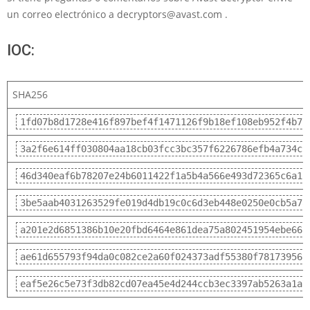
un correo electrónico a decryptors@avast.com .
IOC:
SHA256
1fd07b8d1728e416f897bef4f1471126f9b18ef108eb952f4b75
3a2f6e614ff030804aa18cb03fcc3bc357f6226786efb4a734cb
46d340eaf6b78207e24b6011422f1a5b4a566e493d72365c6a1c
3be5aab4031263529fe019d4db19c0c6d3eb448e0250e0cb5a7a
a201e2d6851386b10e20fbd6464e861dea75a802451954ebe665
ae61d655793f94da0c082ce2a60f024373adf55380f78173956c
eaf5e26c5e73f3db82cd07ea45e4d244ccb3ec3397ab5263a1a7