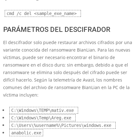
cmd /c del <sample_exe_name>
PARÁMETROS DEL DESCIFRADOR
El descifrador solo puede restaurar archivos cifrados por una
variante conocida del ransomware BianLian. Para las nuevas
víctimas, puede ser necesario encontrar el binario de
ransomware en el disco duro; sin embargo, debido a que el
ransomware se elimina solo después del cifrado puede ser
difícil hacerlo. Según la telemetría de Avast, los nombres
comunes del archivo de ransomware BianLian en la PC de la
víctima incluyen:
C:\Windows\TEMP\mativ.exe
C:\Windows\Temp\Areg.exe
C:\Users\%username%\Pictures\windows.exe
anabolic.exe