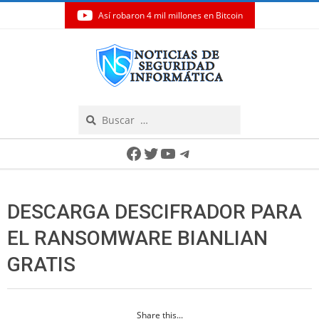
Así robaron 4 mil millones en Bitcoin
Skip
to
content
Search
Secondary
Facebook
Twitter
YouTube
Telegram
Navigation
Menu
DESCARGA DESCIFRADOR PARA
EL RANSOMWARE BIANLIAN
GRATIS
Share this...