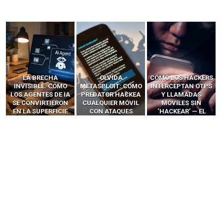
LA BRECHA
OLVIDA
CÓMO LOS HACKERS
INVISIBLE: CÓMO
METASPLOIT: CÓMO
INTERCEPTAN OTPS
LOS AGENTES DE IA
PREDATOR HACKEA
Y LLAMADAS
SE CONVIRTIERON
CUALQUIER MÓVIL
MÓVILES SIN
EN LA SUPERFICIE
CON ATAQUES
‘HACKEAR’ — EL
DE ATAQUE MÁS
PUBLICITARIOS
INCREÍBLE PODER DE
PELIGROSA DE
CERO-CLIC
LOS SIM BOXES”
2025–2026