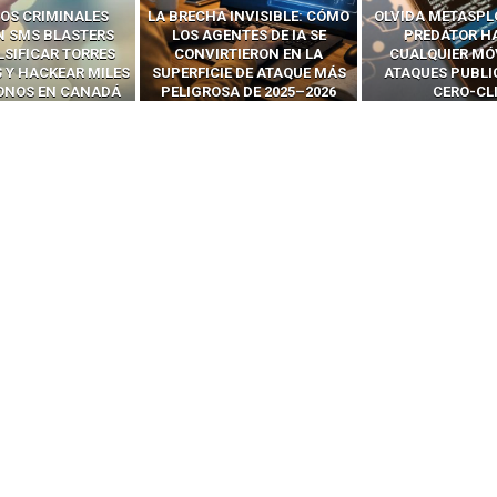
 INVISIBLE: CÓMO
OLVIDA METASPLOIT: CÓMO
CÓMO LOS HA
ENTES DE IA SE
PREDATOR HACKEA
INTERCEPTAN 
RTIERON EN LA
CUALQUIER MÓVIL CON
LLAMADAS MÓVI
IE DE ATAQUE MÁS
ATAQUES PUBLICITARIOS
‘HACKEAR’ — EL 
SA DE 2025–2026
CERO-CLIC
PODER DE LOS S