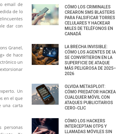
so email de
CÓMO LOS CRIMINALES
medida de lo
CREARON SMS BLASTERS
PARA FALSIFICAR TORRES
elincuentes
CELULARES Y HACKEAR
ble dar con
MILES DE TELÉFONOS EN
CANADÁ
LA BRECHA INVISIBLE:
ons Granel,
CÓMO LOS AGENTES DE IA
ng» de hace
SE CONVIRTIERON EN LA
ectrónico un
SUPERFICIE DE ATAQUE
MÁS PELIGROSA DE 2025–
extorsionar
2026
OLVIDA METASPLOIT:
experto. Un
CÓMO PREDATOR HACKEA
CUALQUIER MÓVIL CON
s en el que
ATAQUES PUBLICITARIOS
e una carta
CERO-CLIC
CÓMO LOS HACKERS
INTERCEPTAN OTPS Y
s personas
LLAMADAS MÓVILES SIN