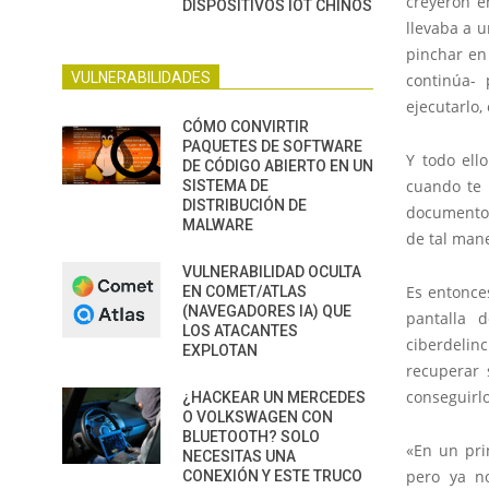
creyeron e
DISPOSITIVOS IOT CHINOS
llevaba a 
pinchar en 
VULNERABILIDADES
continúa- 
ejecutarlo,
CÓMO CONVIRTIR
PAQUETES DE SOFTWARE
Y todo ell
DE CÓDIGO ABIERTO EN UN
cuando te 
SISTEMA DE
DISTRIBUCIÓN DE
documentos,
MALWARE
de tal man
VULNERABILIDAD OCULTA
Es entonces
EN COMET/ATLAS
(NAVEGADORES IA) QUE
pantalla 
LOS ATACANTES
ciberdelinc
EXPLOTAN
recuperar 
conseguirlo
¿HACKEAR UN MERCEDES
O VOLKSWAGEN CON
BLUETOOTH? SOLO
«En un pri
NECESITAS UNA
pero ya n
CONEXIÓN Y ESTE TRUCO