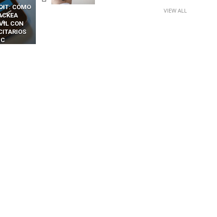
CKERS
13 TÉCNICAS
CÓMO LOS HACKERS
VIEW ALL
OTPS Y
RIDÍCULAMENTE FÁCILES
MANIPULAN GITHUB
LES SIN
PARA HACKEAR Y EXPLOTAR
COPILOT DENTRO DE VS C
INCREÍBLE
NAVEGADORES DE IA
IM BOXES”
AGÉNTICA