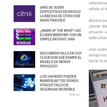
informació
¡MÁS DE 50,000
señala, el 
DISPOSITIVOS EN RIESGO!
LA BRECHA DE CITRIX QUE
Bitcoins pa
NADIE PARCHEÓ
¿Desde dó
¿MARK OF THE WHAT? ASÍ
actuaron a
ELUDEN WINDOWS CON UN
todas esta
SIMPLE ARCHIVO .RAR
«Son autén
DESCUBREN FALLO EN GCP
tiempo hac
CLOUD RUN QUE ROMPE EL
burlar la s
MODELO DE MENOR
PRIVILEGIO
¡LOS HACKERS PUEDEN
MANIPULAR TUS SIGNOS
VITALES! FALLO DE
SEGURIDAD INCREÍBLE
VIEW ALL