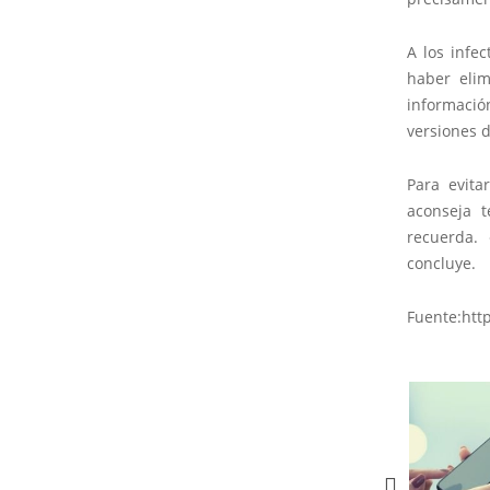
A los infe
haber elim
informació
versiones 
Para evita
aconseja t
recuerda.
concluye.
Fuente:htt