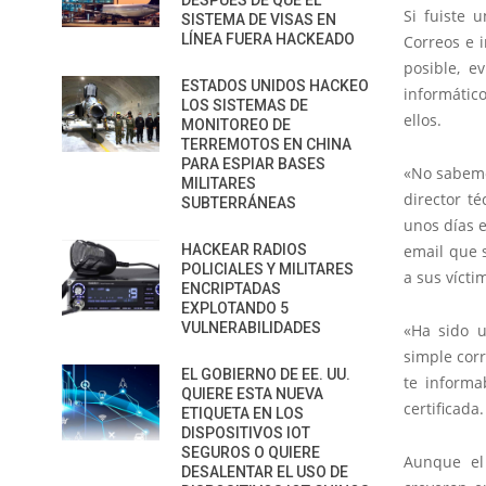
DESPUÉS DE QUE EL
Si fuiste 
SISTEMA DE VISAS EN
LÍNEA FUERA HACKEADO
Correos e i
posible, e
ESTADOS UNIDOS HACKEO
informátic
LOS SISTEMAS DE
ellos.
MONITOREO DE
TERREMOTOS EN CHINA
PARA ESPIAR BASES
«No sabemo
MILITARES
director t
SUBTERRÁNEAS
unos días e
HACKEAR RADIOS
email que 
POLICIALES Y MILITARES
a sus vícti
ENCRIPTADAS
EXPLOTANDO 5
VULNERABILIDADES
«Ha sido u
simple cor
EL GOBIERNO DE EE. UU.
te informa
QUIERE ESTA NUEVA
certificada.
ETIQUETA EN LOS
DISPOSITIVOS IOT
SEGUROS O QUIERE
Aunque el
DESALENTAR EL USO DE