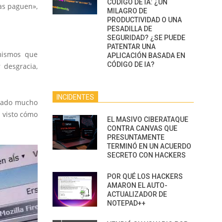
CÓDIGO DE IA: ¿UN
as paguen»,
MILAGRO DE
PRODUCTIVIDAD O UNA
PESADILLA DE
SEGURIDAD? ¿SE PUEDE
PATENTAR UNA
mismos que
APLICACIÓN BASADA EN
CÓDIGO DE IA?
 desgracia,
INCIDENTES
stado mucho
 visto cómo
EL MASIVO CIBERATAQUE
CONTRA CANVAS QUE
PRESUNTAMENTE
TERMINÓ EN UN ACUERDO
SECRETO CON HACKERS
POR QUÉ LOS HACKERS
AMARON EL AUTO-
ACTUALIZADOR DE
NOTEPAD++