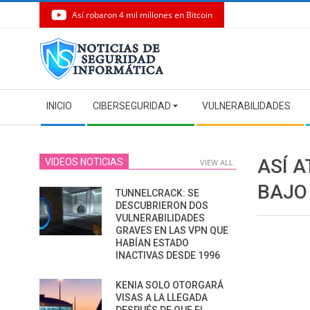
Así robaron 4 mil millones en Bitcoin
Skip
to
content
Secondary
INICIO
CIBERSEGURIDAD
VULNERABILIDADES
Navigation
Menu
ASÍ 
VIDEOS NOTICIAS
VIEW ALL
BAJO
TUNNELCRACK: SE
DESCUBRIERON DOS
VULNERABILIDADES
GRAVES EN LAS VPN QUE
HABÍAN ESTADO
INACTIVAS DESDE 1996
KENIA SOLO OTORGARÁ
VISAS A LA LLEGADA