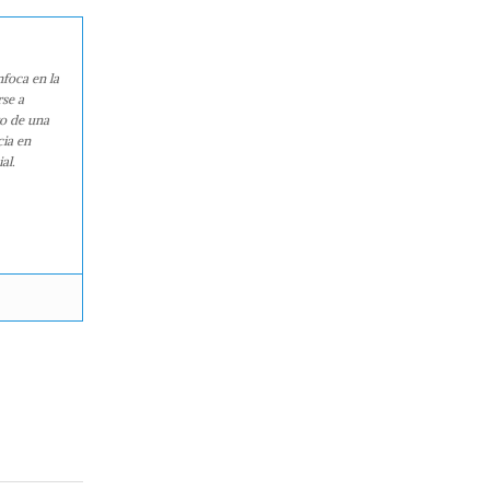
nfoca en la
rse a
ro de una
cia en
al.