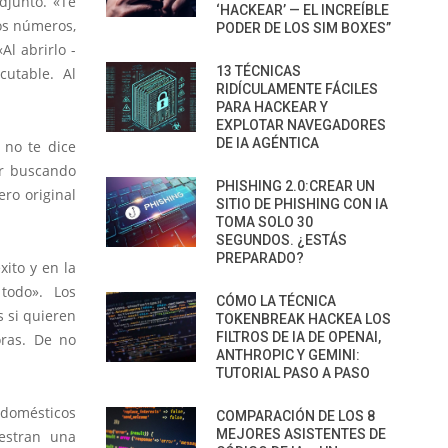
djunto. «Te
‘HACKEAR’ — EL INCREÍBLE
os números,
PODER DE LOS SIM BOXES”
Al abrirlo -
13 TÉCNICAS
cutable. Al
RIDÍCULAMENTE FÁCILES
PARA HACKEAR Y
EXPLOTAR NAVEGADORES
DE IA AGÉNTICA
 no te dice
or buscando
PHISHING 2.0:CREAR UN
ero original
SITIO DE PHISHING CON IA
TOMA SOLO 30
SEGUNDOS. ¿ESTÁS
PREPARADO?
xito y en la
todo». Los
CÓMO LA TÉCNICA
s si quieren
TOKENBREAK HACKEA LOS
FILTROS DE IA DE OPENAI,
oras. De no
ANTHROPIC Y GEMINI:
TUTORIAL PASO A PASO
 domésticos
COMPARACIÓN DE LOS 8
MEJORES ASISTENTES DE
estran una