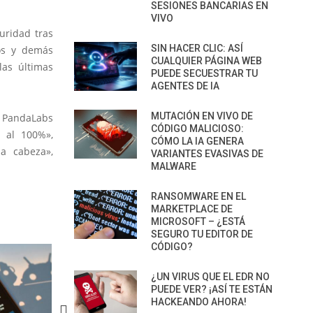
SESIONES BANCARIAS EN
VIVO
uridad tras
SIN HACER CLIC: ASÍ
tos y demás
CUALQUIER PÁGINA WEB
las últimas
PUEDE SECUESTRAR TU
AGENTES DE IA
MUTACIÓN EN VIVO DE
e PandaLabs
CÓDIGO MALICIOSO:
l al 100%»,
CÓMO LA IA GENERA
a cabeza»,
VARIANTES EVASIVAS DE
MALWARE
RANSOMWARE EN EL
MARKETPLACE DE
MICROSOFT – ¿ESTÁ
SEGURO TU EDITOR DE
CÓDIGO?
¿UN VIRUS QUE EL EDR NO
PUEDE VER? ¡ASÍ TE ESTÁN
HACKEANDO AHORA!