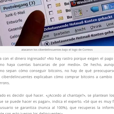
atacaron los ciberdelincuentes bajo el logo de Correos
a con el dinero ingresado? «No hay rastro porque exigen el pago 
no haya cuentas bancarias de por medio». De hecho, aun
no sepan cómo conseguir bitcoins, no hay de qué preocupars
s ciberdelincuentes explicaban cómo comprar bitcoins a cambio 
rrons.
ado es decidir qué hacer. «¿Accedo al chantaje?», se plantean los
e se puede hacer es pagar», indica el experto. «Sé que es muy fá
usuario se garantiza (nunca al 100%), que recuperas la inform
te con esto juegan los delincuentes».