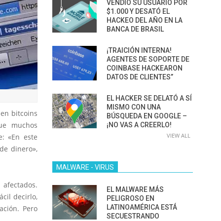
VENDIÓ SU USUARIO POR
$1.000 Y DESATÓ EL
HACKEO DEL AÑO EN LA
BANCA DE BRASIL
¡TRAICIÓN INTERNA!
AGENTES DE SOPORTE DE
COINBASE HACKEARON
DATOS DE CLIENTES”
EL HACKER SE DELATÓ A SÍ
MISMO CON UNA
en bitcoins
BÚSQUEDA EN GOOGLE –
que muchos
¡NO VAS A CREERLO!
VIEW ALL
e: «En este
de dinero»,
MALWARE - VIRUS
 afectados.
EL MALWARE MÁS
cil decirlo,
PELIGROSO EN
LATINOAMÉRICA ESTÁ
ación. Pero
SECUESTRANDO