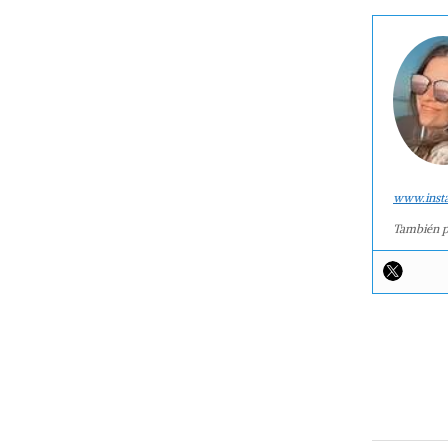
www.inst
También p