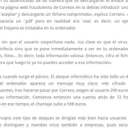
n su autenticidad de tal manera que se descargaron el enlace a
una página web fraudulenta de Correos en la debías introducir un
‘aceptar’ y descargarte un fichero comprimido», explica Corrons. «
parecía un ‘.pdf’ pero en realidad era ‘.exe’, es decir, un eje
 el troyano se instalaba en tu ordenador.
o sin que el usuario sospechase nada. «La clave es que el virus
infecta sino que se pone inmediatamente a ver en tu ordenad
 fotos… Es decir, toda información valiosa. Entonces, cifra el fich
era que luego tú ya no puedes acceder a esa información».
 cuando surge el pánico. El ataque informático ha sido todo un é
del ordenador aparece un mensaje muy claro: «He cifrado 
uentes, tras hacerse pasar por Correos, exigen al usuario 299 euro
su información. Comienza entonces una cuenta atrás de 72 h
 en ese tiempo, el chantaje sube a 598 euros.
ncipio, este tipo de ataques se dirigían más bien hacia usuarios
o distinguen y mandan virus también a empresas, pues secu