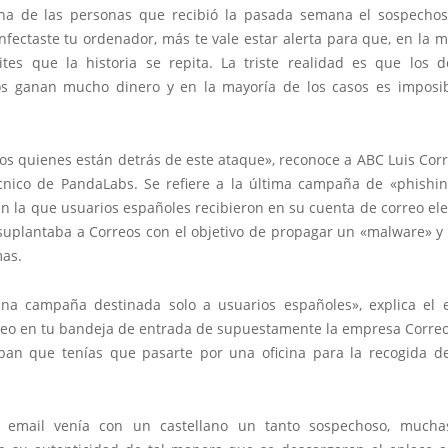
una de las personas que recibió la pasada semana el sospecho
nfectaste tu ordenador, más te vale estar alerta para que, en la 
vites que la historia se repita. La triste realidad es que los d
os ganan mucho dinero y en la mayoría de los casos es imposi
s quienes están detrás de este ataque», reconoce a ABC Luis Corr
écnico de PandaLabs. Se refiere a la última campaña de «phishi
n la que usuarios españoles recibieron en su cuenta de correo el
suplantaba a Correos con el objetivo de propagar un «malware» y 
mas.
na campaña destinada solo a usuarios españoles», explica el 
reo en tu bandeja de entrada de supuestamente la empresa Correo
ban que tenías que pasarte por una oficina para la recogida d
 email venía con un castellano un tanto sospechoso, mucha