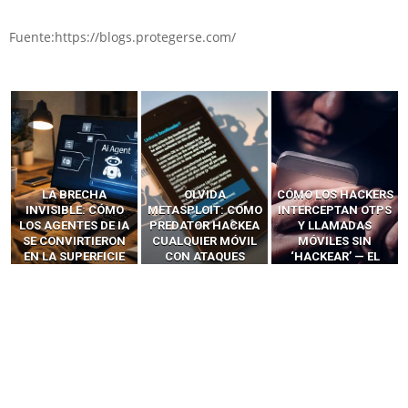
Fuente:https://blogs.protegerse.com/
LA BRECHA
OLVIDA
CÓMO LOS HACKERS
INVISIBLE: CÓMO
METASPLOIT: CÓMO
INTERCEPTAN OTPS
LOS AGENTES DE IA
PREDATOR HACKEA
Y LLAMADAS
SE CONVIRTIERON
CUALQUIER MÓVIL
MÓVILES SIN
EN LA SUPERFICIE
CON ATAQUES
‘HACKEAR’ — EL
DE ATAQUE MÁS
PUBLICITARIOS
INCREÍBLE PODER DE
PELIGROSA DE
CERO-CLIC
LOS SIM BOXES”
2025–2026