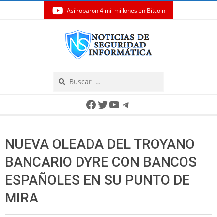
Así robaron 4 mil millones en Bitcoin
Skip
to
content
Search
Secondary
Facebook
Twitter
YouTube
Telegram
Navigation
Menu
NUEVA OLEADA DEL TROYANO
BANCARIO DYRE CON BANCOS
ESPAÑOLES EN SU PUNTO DE
MIRA