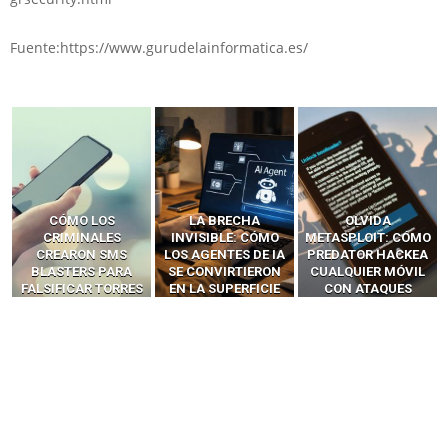
Fuente:https://www.gurudelainformatica.es/
LA BRECHA
OLVIDA
CÓMO LOS HACKERS
INVISIBLE: CÓMO
METASPLOIT: CÓMO
INTERCEPTAN OTPS
LOS AGENTES DE IA
PREDATOR HACKEA
Y LLAMADAS
SE CONVIRTIERON
CUALQUIER MÓVIL
MÓVILES SIN
EN LA SUPERFICIE
CON ATAQUES
‘HACKEAR’ — EL
DE ATAQUE MÁS
PUBLICITARIOS
INCREÍBLE PODER DE
PELIGROSA DE
CERO-CLIC
LOS SIM BOXES”
2025–2026