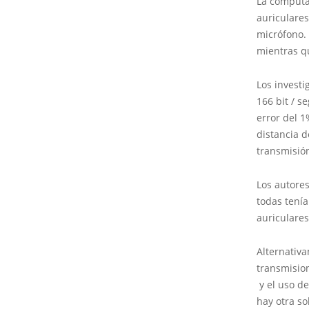
La computa
auriculares
micrófono. 
mientras qu
Los investi
166 bit / s
error del 1
distancia d
transmisión
Los autore
todas tenía
auriculare
Alternativ
transmision
y el uso d
hay otra so