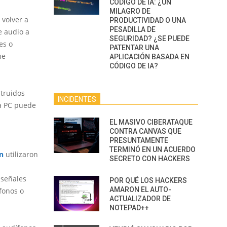
CÓDIGO DE IA: ¿UN
MILAGRO DE
 volver a
PRODUCTIVIDAD O UNA
PESADILLA DE
e audio a
SEGURIDAD? ¿SE PUEDE
es o
PATENTAR UNA
ne
APLICACIÓN BASADA EN
CÓDIGO DE IA?
struidos
INCIDENTES
la PC puede
EL MASIVO CIBERATAQUE
CONTRA CANVAS QUE
PRESUNTAMENTE
TERMINÓ EN UN ACUERDO
ón
utilizaron
SECRETO CON HACKERS
 señales
POR QUÉ LOS HACKERS
AMARON EL AUTO-
fonos o
ACTUALIZADOR DE
NOTEPAD++