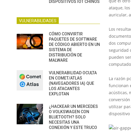
que el otro
DISPOSITIVOS IOT CHINOS
ataque, los
auricular, 
VULNERABILIDADES
Los resulta
CÓMO CONVIRTIR
documento 
PAQUETES DE SOFTWARE
dos comput
DE CÓDIGO ABIERTO EN UN
SISTEMA DE
seguridad 
DISTRIBUCIÓN DE
pueden ser
MALWARE
computador
VULNERABILIDAD OCULTA
EN COMET/ATLAS
La razón p
(NAVEGADORES IA) QUE
funcionan e
LOS ATACANTES
acústicas, 
EXPLOTAN
conversión 
utilizar pa
¿HACKEAR UN MERCEDES
O VOLKSWAGEN CON
dispositivo
BLUETOOTH? SOLO
NECESITAS UNA
CONEXIÓN Y ESTE TRUCO