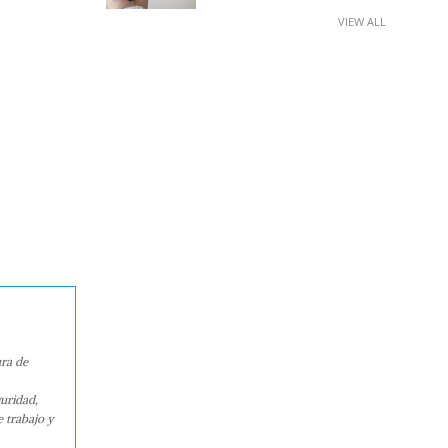
VIEW ALL
ura de
guridad,
e trabajo y