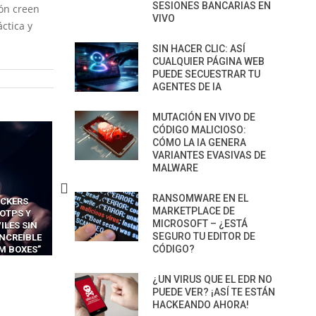
SESIONES BANCARIAS EN
ión creen
VIVO
ctica y
SIN HACER CLIC: ASÍ
CUALQUIER PÁGINA WEB
PUEDE SECUESTRAR TU
AGENTES DE IA
MUTACIÓN EN VIVO DE
CÓDIGO MALICIOSO:
CÓMO LA IA GENERA
VARIANTES EVASIVAS DE
MALWARE
RANSOMWARE EN EL
CAS
CÓMO LOS HACKERS
CÓMO LAVAR EL CEREBRO
MARKETPLACE DE
 FÁCILES
MANIPULAN GITHUB
LOS NAVEGADORES CON 
MICROSOFT – ¿ESTÁ
 EXPLOTAR
COPILOT DENTRO DE VS CODE
PARA ROBAR SECRETO
SEGURO TU EDITOR DE
 DE IA
CÓDIGO?
CA
¿UN VIRUS QUE EL EDR NO
PUEDE VER? ¡ASÍ TE ESTÁN
HACKEANDO AHORA!