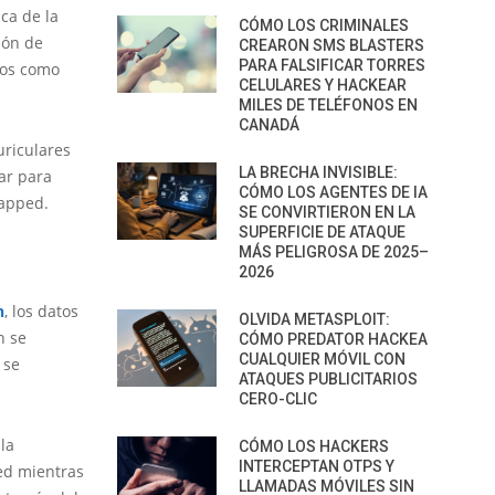
ca de la
CÓMO LOS CRIMINALES
ión de
CREARON SMS BLASTERS
PARA FALSIFICAR TORRES
vos como
CELULARES Y HACKEAR
MILES DE TELÉFONOS EN
CANADÁ
uriculares
LA BRECHA INVISIBLE:
ar para
CÓMO LOS AGENTES DE IA
Gapped.
SE CONVIRTIERON EN LA
SUPERFICIE DE ATAQUE
MÁS PELIGROSA DE 2025–
2026
n
, los datos
OLVIDA METASPLOIT:
n se
CÓMO PREDATOR HACKEA
CUALQUIER MÓVIL CON
 se
ATAQUES PUBLICITARIOS
CERO-CLIC
la
CÓMO LOS HACKERS
INTERCEPTAN OTPS Y
ed mientras
LLAMADAS MÓVILES SIN