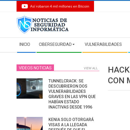
Así robaron 4 mil millones en Bitcoin
Skip
to
content
Secondary
INICIO
CIBERSEGURIDAD
VULNERABILIDADES
Navigation
Menu
HACK
VIDEOS NOTICIAS
VIEW ALL
CON 
TUNNELCRACK: SE
DESCUBRIERON DOS
VULNERABILIDADES
GRAVES EN LAS VPN QUE
HABÍAN ESTADO
INACTIVAS DESDE 1996
KENIA SOLO OTORGARÁ
VISAS A LA LLEGADA