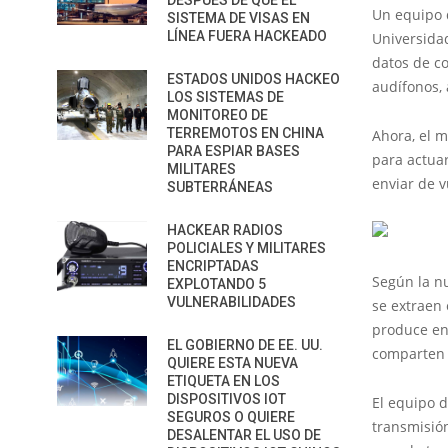
DESPUÉS DE QUE EL
Un equipo d
SISTEMA DE VISAS EN
LÍNEA FUERA HACKEADO
Universida
datos de c
ESTADOS UNIDOS HACKEO
audífonos, 
LOS SISTEMAS DE
MONITOREO DE
TERREMOTOS EN CHINA
Ahora, el m
PARA ESPIAR BASES
para actuar
MILITARES
enviar de v
SUBTERRÁNEAS
HACKEAR RADIOS
POLICIALES Y MILITARES
ENCRIPTADAS
Según la nu
EXPLOTANDO 5
VULNERABILIDADES
se extraen 
produce en
EL GOBIERNO DE EE. UU.
comparten 
QUIERE ESTA NUEVA
ETIQUETA EN LOS
DISPOSITIVOS IOT
El equipo d
SEGUROS O QUIERE
transmisió
DESALENTAR EL USO DE