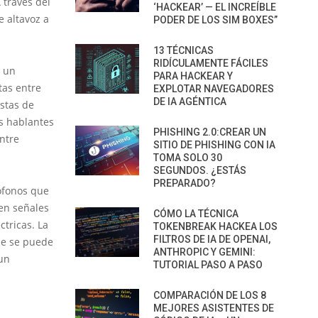
 través del
‘HACKEAR’ — EL INCREÍBLE
e altavoz a
PODER DE LOS SIM BOXES”
13 TÉCNICAS
RIDÍCULAMENTE FÁCILES
n un
PARA HACKEAR Y
tas entre
EXPLOTAR NAVEGADORES
DE IA AGÉNTICA
stas de
s hablantes
PHISHING 2.0:CREAR UN
ntre
SITIO DE PHISHING CON IA
TOMA SOLO 30
SEGUNDOS. ¿ESTÁS
PREPARADO?
ófonos que
 en señales
CÓMO LA TÉCNICA
ctricas. La
TOKENBREAK HACKEA LOS
FILTROS DE IA DE OPENAI,
ue se puede
ANTHROPIC Y GEMINI:
 un
TUTORIAL PASO A PASO
COMPARACIÓN DE LOS 8
MEJORES ASISTENTES DE