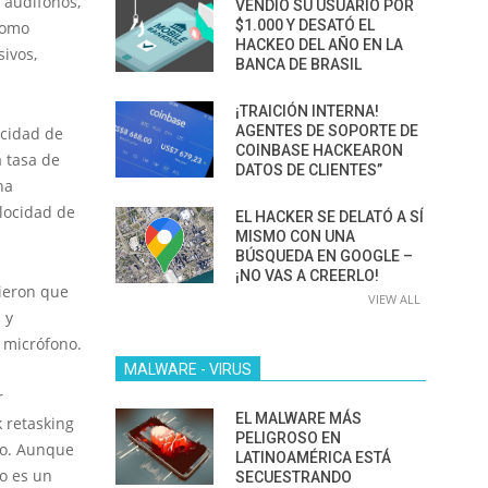
 audífonos,
VENDIÓ SU USUARIO POR
$1.000 Y DESATÓ EL
como
HACKEO DEL AÑO EN LA
ivos,
BANCA DE BRASIL
¡TRAICIÓN INTERNA!
AGENTES DE SOPORTE DE
ocidad de
COINBASE HACKEARON
a tasa de
DATOS DE CLIENTES”
na
elocidad de
EL HACKER SE DELATÓ A SÍ
MISMO CON UNA
BÚSQUEDA EN GOOGLE –
¡NO VAS A CREERLO!
tieron que
VIEW ALL
 y
 micrófono.
MALWARE - VIRUS
r
EL MALWARE MÁS
k retasking
PELIGROSO EN
io. Aunque
LATINOAMÉRICA ESTÁ
no es un
SECUESTRANDO