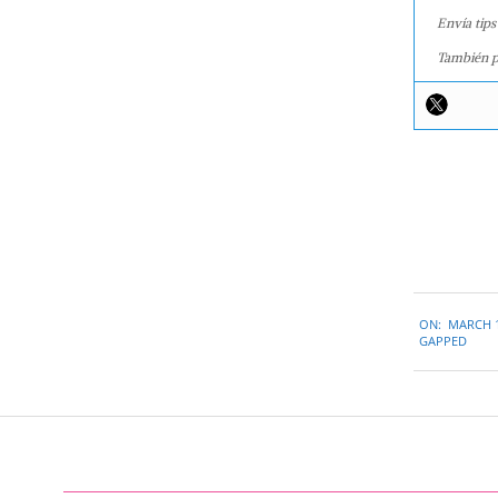
Envía tips
También p
2018-
ON:
MARCH 1
03-
GAPPED
15