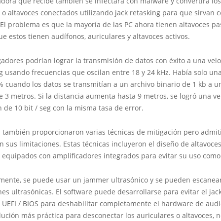
dora que recibe también se infectará con malware y convertirá los
 o altavoces conectados utilizando jack retasking para que sirvan 
El problema es que la mayoría de las PC ahora tienen altavoces pas
e estos tienen audífonos, auriculares y altavoces activos.
gadores podrían lograr la transmisión de datos con éxito a una vel
eg usando frecuencias que oscilan entre 18 y 24 kHz. Había solo un
% cuando los datos se transmitían a un archivo binario de 1 kb a u
e 3 metros. Si la distancia aumenta hasta 9 metros, se logró una v
 de 10 bit / seg con la misma tasa de error.
s también proporcionaron varias técnicas de mitigación pero admi
n sus limitaciones. Estas técnicas incluyeron el diseño de altavoces
s equipados con amplificadores integrados para evitar su uso como
amente, se puede usar un jammer ultrasónico y se pueden escanea
es ultrasónicas. El software puede desarrollarse para evitar el jac
e UEFI / BIOS para deshabilitar completamente el hardware de aud
lución más práctica para desconectar los auriculares o altavoces, 