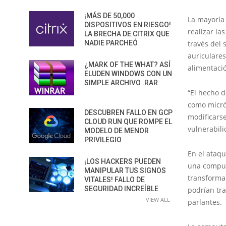
¡MÁS DE 50,000
La mayoría 
DISPOSITIVOS EN RIESGO!
realizar la
LA BRECHA DE CITRIX QUE
NADIE PARCHEÓ
través del 
auriculare
¿MARK OF THE WHAT? ASÍ
alimentació
ELUDEN WINDOWS CON UN
SIMPLE ARCHIVO .RAR
“El hecho d
como micró
DESCUBREN FALLO EN GCP
modificars
CLOUD RUN QUE ROMPE EL
vulnerabil
MODELO DE MENOR
PRIVILEGIO
En el ataq
¡LOS HACKERS PUEDEN
una comput
MANIPULAR TUS SIGNOS
transforma
VITALES! FALLO DE
SEGURIDAD INCREÍBLE
podrían tr
VIEW ALL
parlantes.