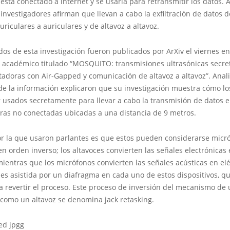
 está conectado a internet y se usaría para retransmitir los datos. A
 investigadores afirman que llevan a cabo la exfiltración de datos d
auriculares a auriculares y de altavoz a altavoz.
dos de esta investigación fueron publicados por ArXiv el viernes e
académico titulado “MOSQUITO: transmisiones ultrasónicas secre
adoras con Air-Gapped y comunicación de altavoz a altavoz”. Anali
de la información explicaron que su investigación muestra cómo lo
 usados secretamente para llevar a cabo la transmisión de datos e
as no conectadas ubicadas a una distancia de 9 metros.
or la que usaron parlantes es que estos pueden considerarse micr
n orden inverso; los altavoces convierten las señales electrónicas
mientras que los micrófonos convierten las señales acústicas en elé
es asistida por un diafragma en cada uno de estos dispositivos, q
ra revertir el proceso. Este proceso de inversión del mecanismo de
 como un altavoz se denomina jack retasking.