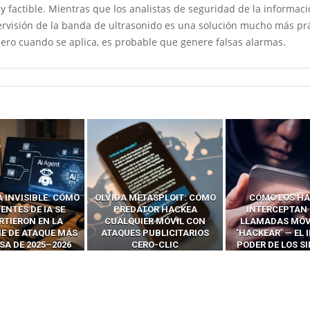
factible. Mientras que los analistas de seguridad de la informac
ervisión de la banda de ultrasonido es una solución mucho más prá
pero cuando se aplica, es probable que genere falsas alarmas.
ETASPLOIT: CÓMO
CÓMO LOS HACKERS
13 TÉCNI
ATOR HACKEA
INTERCEPTAN OTPS Y
RIDÍCULAMENTE
IER MÓVIL CON
LLAMADAS MÓVILES SIN
PARA HACKEAR Y
 PUBLICITARIOS
‘HACKEAR’ — EL INCREÍBLE
NAVEGADORES
ERO-CLIC
PODER DE LOS SIM BOXES”
AGÉNTI