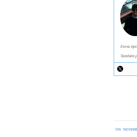
Envía tips
También p
2015-
ON:
NOVEMBE
11-