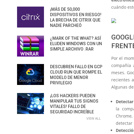
cuándo est
¡MÁS DE 50,000
DISPOSITIVOS EN RIESGO!
LA BRECHA DE CITRIX QUE
NADIE PARCHEÓ
GOOGL
¿MARK OF THE WHAT? ASÍ
ELUDEN WINDOWS CON UN
FRENT
SIMPLE ARCHIVO .RAR
Por el mom
compañía a
DESCUBREN FALLO EN GCP
CLOUD RUN QUE ROMPE EL
meses. Goo
MODELO DE MENOR
recientes 
PRIVILEGIO
Algunas de
¡LOS HACKERS PUEDEN
MANIPULAR TUS SIGNOS
Detectar
VITALES! FALLO DE
la comp
SEGURIDAD INCREÍBLE
Chrome, a
VIEW ALL
detectar 
Detecció