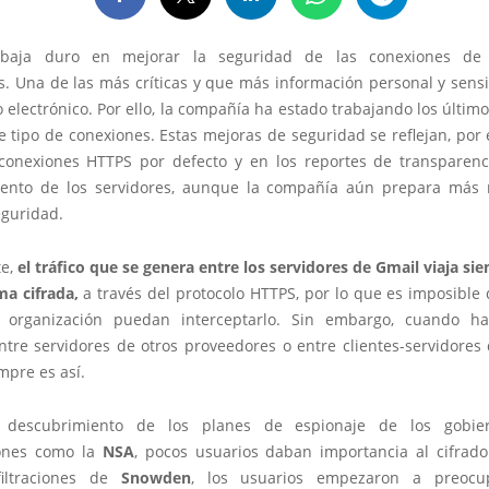
abaja duro en mejorar la seguridad de las conexiones de
s. Una de las más críticas y que más información personal y sens
o electrónico. Por ello, la compañía ha estado trabajando los últi
e tipo de conexiones. Estas mejoras de seguridad se reflejan, por
conexiones HTTPS por defecto y en los reportes de transparenc
ento de los servidores, aunque la compañía aún prepara más
eguridad.
e,
el tráfico que se genera entre los servidores de Gmail viaja si
ma cifrada,
a través del protocolo HTTPS, por lo que es imposible
i organización puedan interceptarlo. Sin embargo, cuando h
ntre servidores de otros proveedores o entre clientes-servidores 
mpre es así.
 descubrimiento de los planes de espionaje de los gobie
iones como la
NSA
, pocos usuarios daban importancia al cifrado 
filtraciones de
Snowden
, los usuarios empezaron a preoc