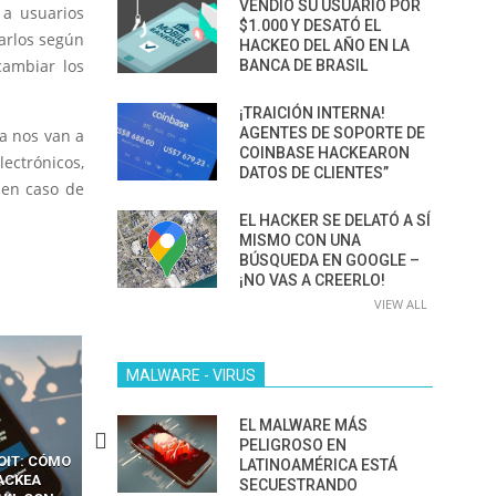
VENDIÓ SU USUARIO POR
 a usuarios
$1.000 Y DESATÓ EL
carlos según
HACKEO DEL AÑO EN LA
cambiar los
BANCA DE BRASIL
¡TRAICIÓN INTERNA!
AGENTES DE SOPORTE DE
a nos van a
COINBASE HACKEARON
ectrónicos,
DATOS DE CLIENTES”
 en caso de
EL HACKER SE DELATÓ A SÍ
MISMO CON UNA
BÚSQUEDA EN GOOGLE –
¡NO VAS A CREERLO!
VIEW ALL
MALWARE - VIRUS
EL MALWARE MÁS
PELIGROSO EN
CKERS
13 TÉCNICAS
CÓMO LOS HACKERS
LATINOAMÉRICA ESTÁ
OTPS Y
RIDÍCULAMENTE FÁCILES
MANIPULAN GITHUB
SECUESTRANDO