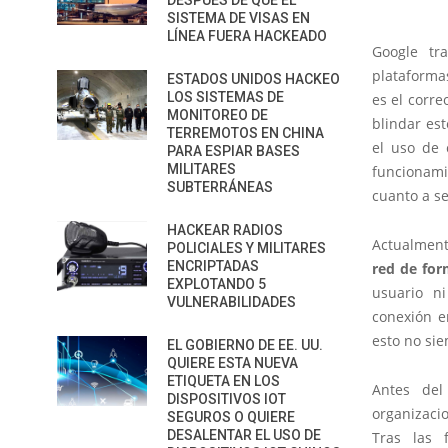
DESPUÉS DE QUE EL
SISTEMA DE VISAS EN
LÍNEA FUERA HACKEADO
Google tr
plataforma
ESTADOS UNIDOS HACKEO
LOS SISTEMAS DE
es el corre
MONITOREO DE
blindar est
TERREMOTOS EN CHINA
el uso de 
PARA ESPIAR BASES
MILITARES
funcionami
SUBTERRÁNEAS
cuanto a s
HACKEAR RADIOS
Actualment
POLICIALES Y MILITARES
ENCRIPTADAS
red de for
EXPLOTANDO 5
usuario n
VULNERABILIDADES
conexión e
esto no sie
EL GOBIERNO DE EE. UU.
QUIERE ESTA NUEVA
ETIQUETA EN LOS
Antes del
DISPOSITIVOS IOT
organizac
SEGUROS O QUIERE
DESALENTAR EL USO DE
Tras las 