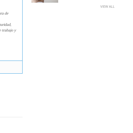
VIEW ALL
ura de
guridad,
e trabajo y