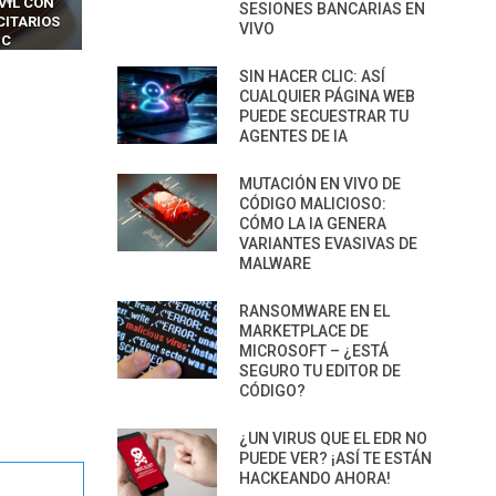
LES SIN
PARA HACKEAR Y EXPLOTAR
COPILOT DENTRO DE VS C
SESIONES BANCARIAS EN
INCREÍBLE
NAVEGADORES DE IA
VIVO
IM BOXES”
AGÉNTICA
SIN HACER CLIC: ASÍ
CUALQUIER PÁGINA WEB
PUEDE SECUESTRAR TU
AGENTES DE IA
MUTACIÓN EN VIVO DE
CÓDIGO MALICIOSO:
CÓMO LA IA GENERA
VARIANTES EVASIVAS DE
MALWARE
RANSOMWARE EN EL
MARKETPLACE DE
MICROSOFT – ¿ESTÁ
SEGURO TU EDITOR DE
CÓDIGO?
¿UN VIRUS QUE EL EDR NO
PUEDE VER? ¡ASÍ TE ESTÁN
HACKEANDO AHORA!