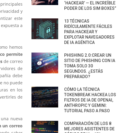
‘HACKEAR’ — EL INCREÍBLE
 principales
PODER DE LOS SIM BOXES”
rivacidad y
ntizar este
13 TÉCNICAS
r expuesta a
RIDÍCULAMENTE FÁCILES
PARA HACKEAR Y
EXPLOTAR NAVEGADORES
DE IA AGÉNTICA
como hemos
ico permite
PHISHING 2.0:CREAR UN
SITIO DE PHISHING CON IA
es
de correo
TOMA SOLO 30
rvidores de
SEGUNDOS. ¿ESTÁS
mpañía debe
PREPARADO?
le no puede
uras en los
CÓMO LA TÉCNICA
TOKENBREAK HACKEA LOS
vertirles de
FILTROS DE IA DE OPENAI,
ANTHROPIC Y GEMINI:
TUTORIAL PASO A PASO
r una nueva
COMPARACIÓN DE LOS 8
n un correo
MEJORES ASISTENTES DE
iendo saber