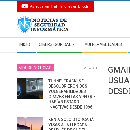
Así robaron 4 mil millones en Bitcoin
Skip
to
content
Secondary
INICIO
CIBERSEGURIDAD
VULNERABILIDADES
Navigation
Menu
GMAI
VIDEOS NOTICIAS
VIEW ALL
USUA
TUNNELCRACK: SE
DESCUBRIERON DOS
DESD
VULNERABILIDADES
GRAVES EN LAS VPN QUE
HABÍAN ESTADO
INACTIVAS DESDE 1996
KENIA SOLO OTORGARÁ
VISAS A LA LLEGADA