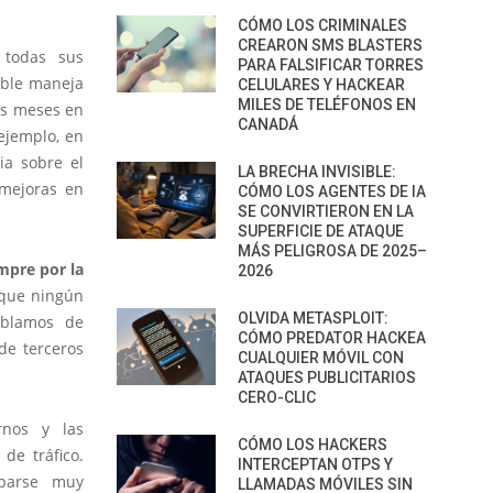
CÓMO LOS CRIMINALES
CREARON SMS BLASTERS
 todas sus
PARA FALSIFICAR TORRES
ible maneja
CELULARES Y HACKEAR
MILES DE TELÉFONOS EN
mos meses en
CANADÁ
 ejemplo, en
ia sobre el
LA BRECHA INVISIBLE:
 mejoras en
CÓMO LOS AGENTES DE IA
SE CONVIRTIERON EN LA
SUPERFICIE DE ATAQUE
MÁS PELIGROSA DE 2025–
empre por la
2026
 que ningún
OLVIDA METASPLOIT:
ablamos de
CÓMO PREDATOR HACKEA
de terceros
CUALQUIER MÓVIL CON
ATAQUES PUBLICITARIOS
CERO-CLIC
rnos y las
CÓMO LOS HACKERS
de tráfico.
INTERCEPTAN OTPS Y
uparse muy
LLAMADAS MÓVILES SIN