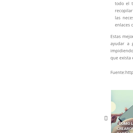
todo el 
recopilar
las nece
enlaces 
Estas mejo
ayudar a g
impidiendo
que exista 
Fuente:htt
ÓMO LAVAR EL CEREBRO A
CÓMO LOS CRIMINALES
LA BRECHA
OS NAVEGADORES CON IA
CREARON SMS BLASTERS
LOS AG