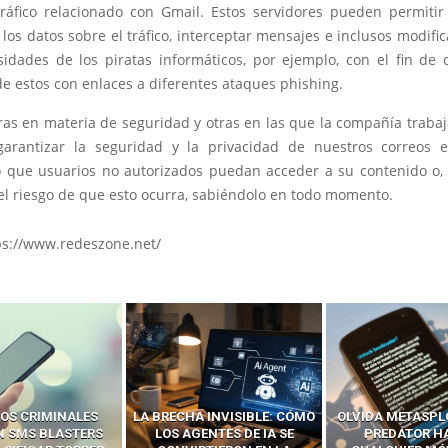
tráfico relacionado con Gmail. Estos servidores pueden permitir
 los datos sobre el tráfico, interceptar mensajes e inclusos modifi
sidades de los piratas informáticos, por ejemplo, con el fin de 
de estos con enlaces a diferentes ataques phishing.
ras en materia de seguridad y otras en las que la compañía trabaj
arantizar la seguridad y la privacidad de nuestros correos el
 que usuarios no autorizados puedan acceder a su contenido o,
el riesgo de que esto ocurra, sabiéndolo en todo momento.
ps://www.redeszone.net/
 INVISIBLE: CÓMO
OLVIDA METASPLOIT: CÓMO
CÓMO LOS HA
ENTES DE IA SE
PREDATOR HACKEA
INTERCEPTAN 