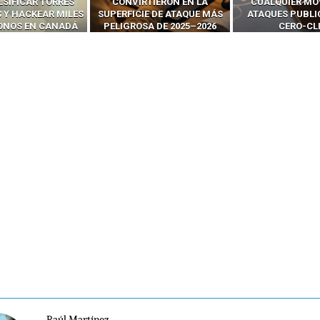
RTIERON EN LA
CUALQUIER MÓVIL CON
LLAMADAS MÓVI
IE DE ATAQUE MÁS
ATAQUES PUBLICITARIOS
‘HACKEAR’ — EL 
SA DE 2025–2026
CERO-CLIC
PODER DE LOS S