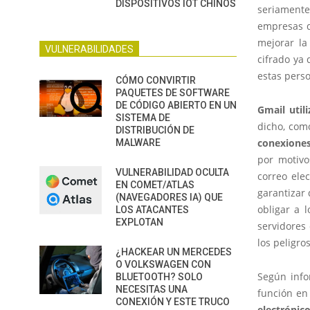
DISPOSITIVOS IOT CHINOS
seriamente 
empresas d
mejorar la
VULNERABILIDADES
cifrado ya 
estas pers
CÓMO CONVIRTIR
PAQUETES DE SOFTWARE
DE CÓDIGO ABIERTO EN UN
Gmail util
SISTEMA DE
dicho, com
DISTRIBUCIÓN DE
conexiones
MALWARE
por motivo
VULNERABILIDAD OCULTA
correo ele
EN COMET/ATLAS
garantizar
(NAVEGADORES IA) QUE
obligar a 
LOS ATACANTES
EXPLOTAN
servidores 
los peligros
¿HACKEAR UN MERCEDES
O VOLKSWAGEN CON
Según info
BLUETOOTH? SOLO
NECESITAS UNA
función en
CONEXIÓN Y ESTE TRUCO
electrónic