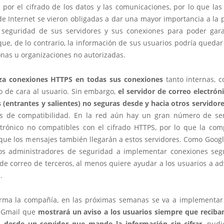
por el cifrado de los datos y las comunicaciones, por lo que las
e Internet se vieron obligadas a dar una mayor importancia a la p
 seguridad de sus servidores y sus conexiones para poder gara
que, de lo contrario, la información de sus usuarios podría queda
onas u organizaciones no autorizadas.
iza conexiones HTTPS en todas sus conexiones
tanto internas, 
o de cara al usuario. Sin embargo,
el servidor de correo electrón
 (entrantes y salientes) no seguras desde y hacia otros servidor
s de compatibilidad. En la red aún hay un gran número de se
ctrónico no compatibles con el cifrado HTTPS, por lo que la co
 que los mensajes también llegarán a estos servidores. Como Goog
los administradores de seguridad a implementar conexiones seg
de correo de terceros, al menos quiere ayudar a los usuarios a ad
.
rma la compañía, en las próximas semanas se va a implementa
 Gmail que
mostrará un aviso a los usuarios siempre que reciba
o desde un servidor que mande la información sin cifrar
, pud