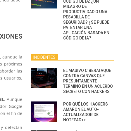
CÓDIGO DE IA: ¿UN
MILAGRO DE
PRODUCTIVIDAD O UNA
PESADILLA DE
SEGURIDAD? ¿SE PUEDE
PATENTAR UNA
APLICACIÓN BASADA EN
XIONES
CÓDIGO DE IA?
, aunque la
INCIDENTES
os próximos
abordar las
EL MASIVO CIBERATAQUE
CONTRA CANVAS QUE
s usuarios.
PRESUNTAMENTE
TERMINÓ EN UN ACUERDO
SECRETO CON HACKERS
SL
. Aunque
POR QUÉ LOS HACKERS
dor Google
AMARON EL AUTO-
on el fin de
ACTUALIZADOR DE
NOTEPAD++
y detectan