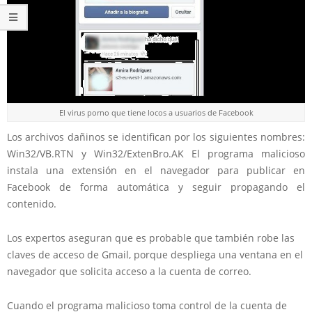
El virus porno que tiene locos a usuarios de Facebook
Los archivos dañinos se identifican por los siguientes nombres:
Win32/VB.RTN y Win32/ExtenBro.AK El programa malicioso
instala una extensión en el navegador para publicar en
Facebook de forma automática y seguir propagando el
contenido.
Los expertos aseguran que es probable que también robe las
claves de acceso de Gmail, porque despliega una ventana en el
navegador que solicita acceso a la cuenta de correo.
Cuando el programa malicioso toma control de la cuenta de