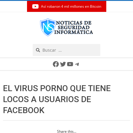
Así robaron 4 mil millones en Bitcoin
Skip
to
content
Search
Secondary
Facebook
Twitter
YouTube
Telegram
Navigation
Menu
EL VIRUS PORNO QUE TIENE
LOCOS A USUARIOS DE
FACEBOOK
Share this...