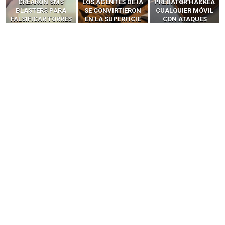
LOS AGENTES DE IA
PREDATOR HACKEA
Y LLAMADAS
SE CONVIRTIERON
CUALQUIER MÓVIL
MÓVILES SIN
EN LA SUPERFICIE
CON ATAQUES
‘HACKEAR’ — EL
DE ATAQUE MÁS
PUBLICITARIOS
INCREÍBLE PODER DE
PELIGROSA DE
CERO-CLIC
LOS SIM BOXES”
2025–2026