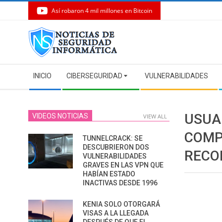
Así robaron 4 mil millones en Bitcoin
Skip
to
content
Secondary
INICIO
CIBERSEGURIDAD
VULNERABILIDADES
Navigation
Menu
USUA
VIDEOS NOTICIAS
VIEW ALL
COMP
TUNNELCRACK: SE
DESCUBRIERON DOS
RECO
VULNERABILIDADES
GRAVES EN LAS VPN QUE
HABÍAN ESTADO
INACTIVAS DESDE 1996
KENIA SOLO OTORGARÁ
VISAS A LA LLEGADA