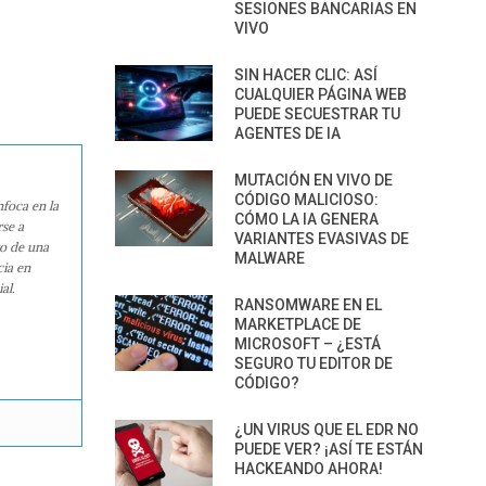
SESIONES BANCARIAS EN
VIVO
SIN HACER CLIC: ASÍ
CUALQUIER PÁGINA WEB
PUEDE SECUESTRAR TU
AGENTES DE IA
MUTACIÓN EN VIVO DE
CÓDIGO MALICIOSO:
nfoca en la
CÓMO LA IA GENERA
rse a
VARIANTES EVASIVAS DE
ro de una
MALWARE
cia en
al.
RANSOMWARE EN EL
MARKETPLACE DE
MICROSOFT – ¿ESTÁ
SEGURO TU EDITOR DE
CÓDIGO?
¿UN VIRUS QUE EL EDR NO
PUEDE VER? ¡ASÍ TE ESTÁN
HACKEANDO AHORA!