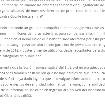
 una reparación cuando las empresas se benefician ilegalmente de 
y generalizadas” de nuestros derechos de protección de datos. “L
contra Google hasta el final”.
stado liderando un grupo de campaña llamado Google You Owe Us
nos mil millones de libras esterlinas para compensar a los 4.4 mil
 iPhone en el Reino Unido que habrían sido afectados por esta prác
a que Google pasó por alto la configuración de privacidad entre a
ero de 2012, y posteriormente utilizó los datos recopilados para div
n categorías de publicidad.
menta que la ‘acción representativa’ del Sr. Lloyd no era adecuada
bogados también sostuvieron que no hay indicios de que la ‘soluci
 de Safari’ haya dado lugar a que se divulgue información a tercero
s sobre riesgos de seguridad informática, malware, vulnerabilidad
 de la información, no dude en ingresar al sitio web del Instituto I
d Cibernética (IICS).