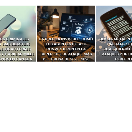
 INVISIBLE: CÓMO
OLVIDA METASPLOIT: CÓMO
CÓMO LOS HA
ENTES DE IA SE
PREDATOR HACKEA
INTERCEPTAN 
RTIERON EN LA
CUALQUIER MÓVIL CON
LLAMADAS MÓVI
IE DE ATAQUE MÁS
ATAQUES PUBLICITARIOS
‘HACKEAR’ — EL 
SA DE 2025–2026
CERO-CLIC
PODER DE LOS S