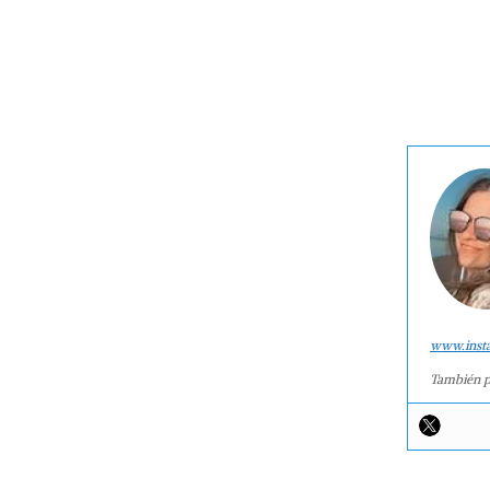
www.inst
También p