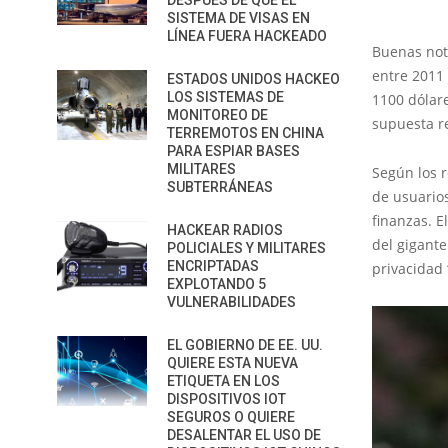
DESPUÉS DE QUE EL
SISTEMA DE VISAS EN
LÍNEA FUERA HACKEADO
Buenas not
entre 2011
ESTADOS UNIDOS HACKEO
LOS SISTEMAS DE
1100 dólar
MONITOREO DE
supuesta re
TERREMOTOS EN CHINA
PARA ESPIAR BASES
MILITARES
Según los r
SUBTERRÁNEAS
de usuarios
finanzas. E
HACKEAR RADIOS
del gigante
POLICIALES Y MILITARES
ENCRIPTADAS
privacidad 
EXPLOTANDO 5
VULNERABILIDADES
EL GOBIERNO DE EE. UU.
QUIERE ESTA NUEVA
ETIQUETA EN LOS
DISPOSITIVOS IOT
SEGUROS O QUIERE
DESALENTAR EL USO DE