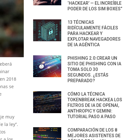
‘HACKEAR’ — EL INCREÍBLE
PODER DE LOS SIM BOXES”
13 TÉCNICAS
RIDÍCULAMENTE FÁCILES
PARA HACKEAR Y
EXPLOTAR NAVEGADORES
DE IA AGÉNTICA
PHISHING 2.0:CREAR UN
deberá
SITIO DE PHISHING CON IA
TOMA SOLO 30
minar
SEGUNDOS. ¿ESTÁS
 en 2018
PREPARADO?
onas se
e
CÓMO LA TÉCNICA
TOKENBREAK HACKEA LOS
FILTROS DE IA DE OPENAI,
ANTHROPIC Y GEMINI:
aje muy
TUTORIAL PASO A PASO
 la ley”.
COMPARACIÓN DE LOS 8
tos
MEJORES ASISTENTES DE
r a los