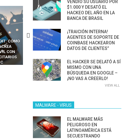
VENDIÓ SU USUARIO POR
$1.000 Y DESATÓ EL
HACKEO DEL AÑO EN LA
BANCA DE BRASIL
¡TRAICIÓN INTERNA!
AGENTES DE SOPORTE DE
CKERS
13 TÉCNICAS
CÓMO LOS HACKERS
COINBASE HACKEARON
OTPS Y
RIDÍCULAMENTE FÁCILES
MANIPULAN GITHUB
DATOS DE CLIENTES”
LES SIN
PARA HACKEAR Y EXPLOTAR
COPILOT DENTRO DE VS C
INCREÍBLE
NAVEGADORES DE IA
EL HACKER SE DELATÓ A SÍ
IM BOXES”
AGÉNTICA
MISMO CON UNA
BÚSQUEDA EN GOOGLE –
¡NO VAS A CREERLO!
VIEW ALL
MALWARE - VIRUS
EL MALWARE MÁS
PELIGROSO EN
LATINOAMÉRICA ESTÁ
SECUESTRANDO