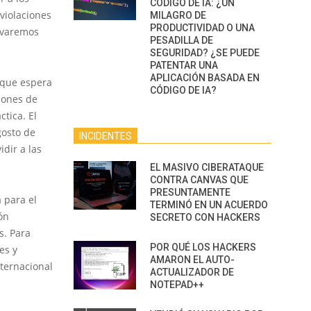
CÓDIGO DE IA: ¿UN
violaciones
MILAGRO DE
PRODUCTIVIDAD O UNA
levaremos
PESADILLA DE
SEGURIDAD? ¿SE PUEDE
PATENTAR UNA
APLICACIÓN BASADA EN
 que espera
CÓDIGO DE IA?
lones de
tica. El
gosto de
INCIDENTES
idir a las
EL MASIVO CIBERATAQUE
CONTRA CANVAS QUE
PRESUNTAMENTE
 para el
TERMINÓ EN UN ACUERDO
ón
SECRETO CON HACKERS
s. Para
POR QUÉ LOS HACKERS
es y
AMARON EL AUTO-
nternacional
ACTUALIZADOR DE
NOTEPAD++