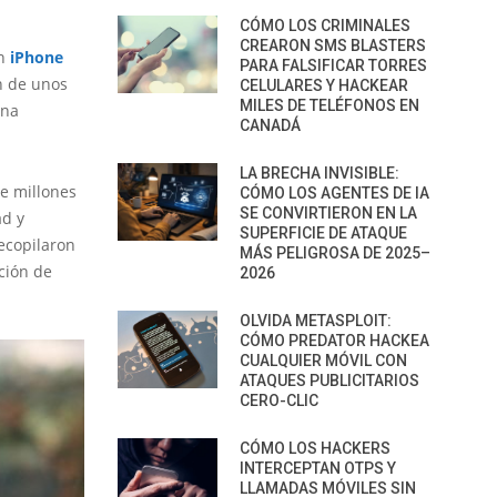
CÓMO LOS CRIMINALES
CREARON SMS BLASTERS
un
iPhone
PARA FALSIFICAR TORRES
n de unos
CELULARES Y HACKEAR
MILES DE TELÉFONOS EN
una
CANADÁ
LA BRECHA INVISIBLE:
de millones
CÓMO LOS AGENTES DE IA
SE CONVIRTIERON EN LA
ad y
SUPERFICIE DE ATAQUE
recopilaron
MÁS PELIGROSA DE 2025–
ación de
2026
OLVIDA METASPLOIT:
CÓMO PREDATOR HACKEA
CUALQUIER MÓVIL CON
ATAQUES PUBLICITARIOS
CERO-CLIC
CÓMO LOS HACKERS
INTERCEPTAN OTPS Y
LLAMADAS MÓVILES SIN