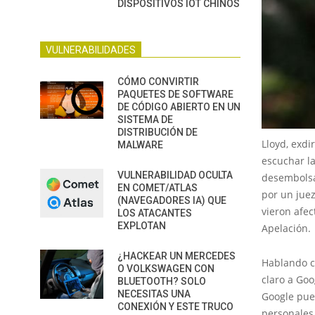
DISPOSITIVOS IOT CHINOS
VULNERABILIDADES
CÓMO CONVIRTIR
PAQUETES DE SOFTWARE
DE CÓDIGO ABIERTO EN UN
SISTEMA DE
DISTRIBUCIÓN DE
Lloyd, exdi
MALWARE
escuchar la
VULNERABILIDAD OCULTA
desembolsa
EN COMET/ATLAS
por un juez
(NAVEGADORES IA) QUE
vieron afec
LOS ATACANTES
EXPLOTAN
Apelación.
¿HACKEAR UN MERCEDES
Hablando cu
O VOLKSWAGEN CON
claro a Goo
BLUETOOTH? SOLO
NECESITAS UNA
Google pued
CONEXIÓN Y ESTE TRUCO
personales