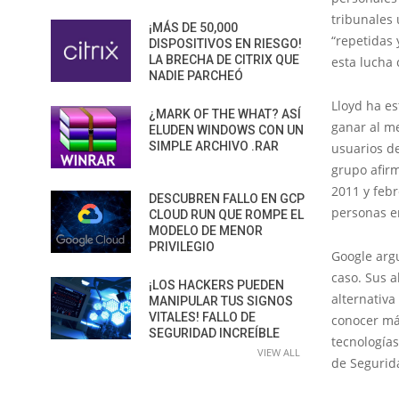
tribunales
¡MÁS DE 50,000
“repetidas 
DISPOSITIVOS EN RIESGO!
LA BRECHA DE CITRIX QUE
esta lucha 
NADIE PARCHEÓ
Lloyd ha e
¿MARK OF THE WHAT? ASÍ
ganar al me
ELUDEN WINDOWS CON UN
SIMPLE ARCHIVO .RAR
usuarios de
grupo afirm
2011 y febr
DESCUBREN FALLO EN GCP
personas e
CLOUD RUN QUE ROMPE EL
MODELO DE MENOR
PRIVILEGIO
Google argu
caso. Sus a
¡LOS HACKERS PUEDEN
alternativa
MANIPULAR TUS SIGNOS
VITALES! FALLO DE
conocer má
SEGURIDAD INCREÍBLE
tecnologías
VIEW ALL
de Segurida