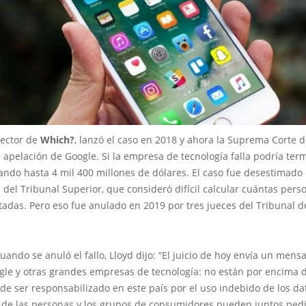
rector de
Which?
, lanzó el caso en 2018 y ahora la Suprema Corte 
 apelación de Google. Si la empresa de tecnología falla podría ter
ndo hasta 4 mil 400 millones de dólares. El caso fue desestimado
 del Tribunal Superior, que consideró difícil calcular cuántas pers
tadas. Pero eso fue anulado en 2019 por tres jueces del Tribunal d
ando se anuló el fallo, Lloyd dijo: “El juicio de hoy envía un mens
gle y otras grandes empresas de tecnología: no están por encima de
e ser responsabilizado en este país por el uso indebido de los da
 de las personas y los grupos de consumidores pueden juntos pedi