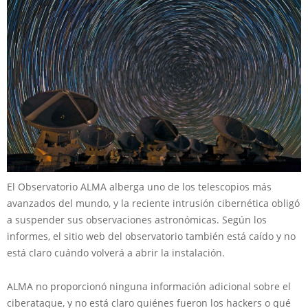
El Observatorio ALMA alberga uno de los telescopios más
avanzados del mundo, y la reciente intrusión cibernética obligó
a suspender sus observaciones astronómicas. Según los
informes, el sitio web del observatorio también está caído y no
está claro cuándo volverá a abrir la instalación.
ALMA no proporcionó ninguna información adicional sobre el
ciberataque, y no está claro quiénes fueron los hackers o qué