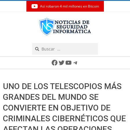
Así robaron 4 mil millones en Bitcoin
Skip
to
content
Search
Secondary
Facebook
Twitter
YouTube
Telegram
Navigation
Menu
UNO DE LOS TELESCOPIOS MÁS
GRANDES DEL MUNDO SE
CONVIERTE EN OBJETIVO DE
CRIMINALES CIBERNÉTICOS QUE
AFECTAN LAS OPERACIONES