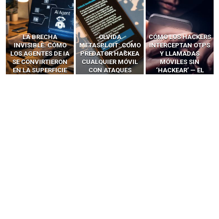
LA BRECHA
OLVIDA
CÓMO LOS HACKERS
INVISIBLE: CÓMO
METASPLOIT: CÓMO
INTERCEPTAN OTPS
LOS AGENTES DE IA
PREDATOR HACKEA
Y LLAMADAS
SE CONVIRTIERON
CUALQUIER MÓVIL
MÓVILES SIN
EN LA SUPERFICIE
CON ATAQUES
‘HACKEAR’ — EL
DE ATAQUE MÁS
PUBLICITARIOS
INCREÍBLE PODER DE
PELIGROSA DE
CERO-CLIC
LOS SIM BOXES”
2025–2026