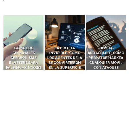
LA BRECHA
OLVIDA
CÓMO LOS HACKERS
INVISIBLE: CÓMO
METASPLOIT: CÓMO
INTERCEPTAN OTPS
LOS AGENTES DE IA
PREDATOR HACKEA
Y LLAMADAS
SE CONVIRTIERON
CUALQUIER MÓVIL
MÓVILES SIN
EN LA SUPERFICIE
CON ATAQUES
‘HACKEAR’ — EL
DE ATAQUE MÁS
PUBLICITARIOS
INCREÍBLE PODER DE
PELIGROSA DE
CERO-CLIC
LOS SIM BOXES”
2025–2026