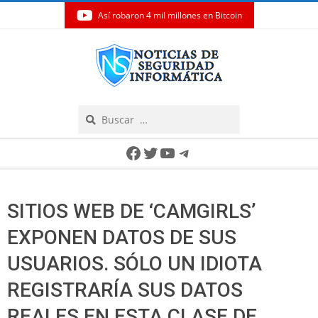
Así robaron 4 mil millones en Bitcoin
Skip
to
content
Search
Secondary
Facebook
Twitter
YouTube
Telegram
Navigation
Menu
SITIOS WEB DE ‘CAMGIRLS’
EXPONEN DATOS DE SUS
USUARIOS. SÓLO UN IDIOTA
REGISTRARÍA SUS DATOS
REALES EN ESTA CLASE DE