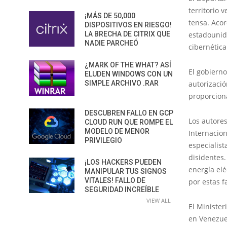
territorio
¡MÁS DE 50,000
tensa. Acor
DISPOSITIVOS EN RIESGO!
LA BRECHA DE CITRIX QUE
estadounid
NADIE PARCHEÓ
cibernética
¿MARK OF THE WHAT? ASÍ
El gobiern
ELUDEN WINDOWS CON UN
SIMPLE ARCHIVO .RAR
autorizaci
proporciona
DESCUBREN FALLO EN GCP
Los autores
CLOUD RUN QUE ROMPE EL
MODELO DE MENOR
Internacion
PRIVILEGIO
especialis
disidentes.
¡LOS HACKERS PUEDEN
energía el
MANIPULAR TUS SIGNOS
VITALES! FALLO DE
por estas f
SEGURIDAD INCREÍBLE
VIEW ALL
El Minister
en Venezue