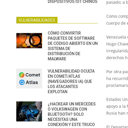
DISPOSITIVOS IOT CHINOS
pasado; a b
Como compl
VULNERABILIDADES
cuerpo de 
CÓMO CONVIRTIR
Venezuela e
PAQUETES DE SOFTWARE
DE CÓDIGO ABIERTO EN UN
Hugo Chave
SISTEMA DE
irregularid
DISTRIBUCIÓN DE
derechos 
MALWARE
VULNERABILIDAD OCULTA
Por otra pa
EN COMET/ATLAS
ha recurrid
(NAVEGADORES IA) QUE
proclamars
LOS ATACANTES
EXPLOTAN
Estados Un
¿HACKEAR UN MERCEDES
apoyo a la 
O VOLKSWAGEN CON
Rusia han 
BLUETOOTH? SOLO
NECESITAS UNA
CONEXIÓN Y ESTE TRUCO
El Departa