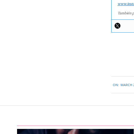
www.inst
También p
2019-
ON:
MARCH 2
03-
27