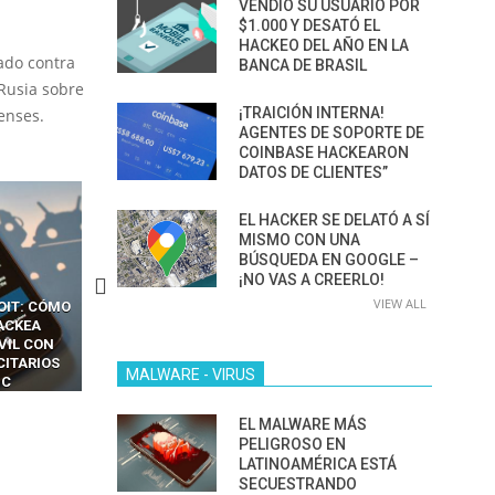
VENDIÓ SU USUARIO POR
$1.000 Y DESATÓ EL
HACKEO DEL AÑO EN LA
ado contra
BANCA DE BRASIL
 Rusia sobre
¡TRAICIÓN INTERNA!
enses.
AGENTES DE SOPORTE DE
COINBASE HACKEARON
DATOS DE CLIENTES”
EL HACKER SE DELATÓ A SÍ
MISMO CON UNA
BÚSQUEDA EN GOOGLE –
¡NO VAS A CREERLO!
VIEW ALL
OIT: CÓMO
CÓMO LOS HACKERS
13 TÉCNICAS
ACKEA
INTERCEPTAN OTPS Y
RIDÍCULAMENTE FÁCILE
VIL CON
LLAMADAS MÓVILES SIN
PARA HACKEAR Y EXPLO
CITARIOS
‘HACKEAR’ — EL INCREÍBLE
NAVEGADORES DE IA
MALWARE - VIRUS
IC
PODER DE LOS SIM BOXES”
AGÉNTICA
EL MALWARE MÁS
PELIGROSO EN
LATINOAMÉRICA ESTÁ
SECUESTRANDO