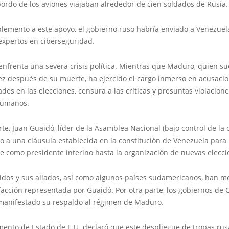
ordo de los aviones viajaban alrededor de cien soldados de Rusia.
emento a este apoyo, el gobierno ruso habría enviado a Venezuel
expertos en ciberseguridad.
nfrenta una severa crisis política. Mientras que Maduro, quien su
z después de su muerte, ha ejercido el cargo inmerso en acusaci
ades en las elecciones, censura a las críticas y presuntas violacion
humanos.
rte, Juan Guaidó, líder de la Asamblea Nacional (bajo control de la 
o a una cláusula establecida en la constitución de Venezuela para
e como presidente interino hasta la organización de nuevas elecci
idos y sus aliados, así como algunos países sudamericanos, han m
facción representada por Guaidó. Por otra parte, los gobiernos de 
manifestado su respaldo al régimen de Maduro.
mento de Estado de E.U. declaró que este despliegue de tropas rus