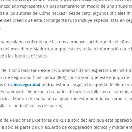
 venezolano representa un paso temerario en medio de una situaci
de a los autores de ‘Cómo hackear desde cero’, algunos oficiales mi
enses creen que este contingente ruso incluye especialistas en se
.
o venezolano confirmó que las dos aeronaves arribaron desde Rusia
ón del presidente Maduro, aunque esta es toda la información que
do las fuentes oficiales.
 del Cómo hackear desde cero, además de los expertos del Institut
al de Seguridad Cibernética (IICS) consideran que este equipo de
tas en
ciberseguridad
podría estar a cargo la búsqueda de element
 Actualmente, Venezuela ha padecido severas fallas en el suminist
éctrica. Maduro ha señalado al gobierno estadounidense como res
allas usando técnicas de hacking.
io de Relaciones Exteriores de Rusia sólo declaró que esta operació
la sólo es parte de un acuerdo de cooperación técnica y militar e