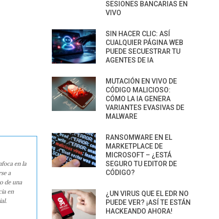
SESIONES BANCARIAS EN
VIVO
SIN HACER CLIC: ASÍ
CUALQUIER PÁGINA WEB
PUEDE SECUESTRAR TU
AGENTES DE IA
MUTACIÓN EN VIVO DE
CÓDIGO MALICIOSO:
CÓMO LA IA GENERA
VARIANTES EVASIVAS DE
MALWARE
RANSOMWARE EN EL
MARKETPLACE DE
MICROSOFT – ¿ESTÁ
SEGURO TU EDITOR DE
nfoca en la
CÓDIGO?
rse a
ro de una
cia en
¿UN VIRUS QUE EL EDR NO
al.
PUEDE VER? ¡ASÍ TE ESTÁN
HACKEANDO AHORA!