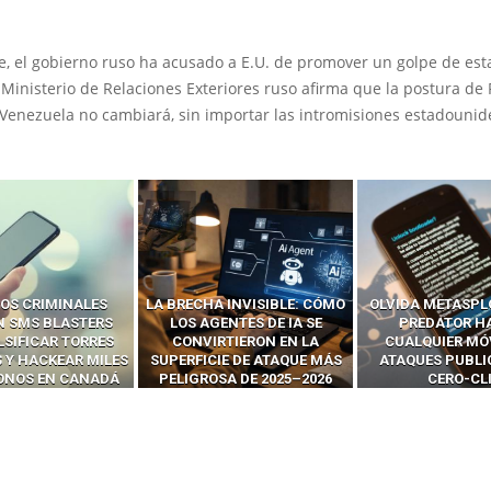
e, el gobierno ruso ha acusado a E.U. de promover un golpe de est
Ministerio de Relaciones Exteriores ruso afirma que la postura de
 Venezuela no cambiará, sin importar las intromisiones estadounid
OS CRIMINALES
LA BRECHA INVISIBLE: CÓMO
OLVIDA METASPL
N SMS BLASTERS
LOS AGENTES DE IA SE
PREDATOR H
LSIFICAR TORRES
CONVIRTIERON EN LA
CUALQUIER MÓ
 Y HACKEAR MILES
SUPERFICIE DE ATAQUE MÁS
ATAQUES PUBLI
FONOS EN CANADÁ
PELIGROSA DE 2025–2026
CERO-CL