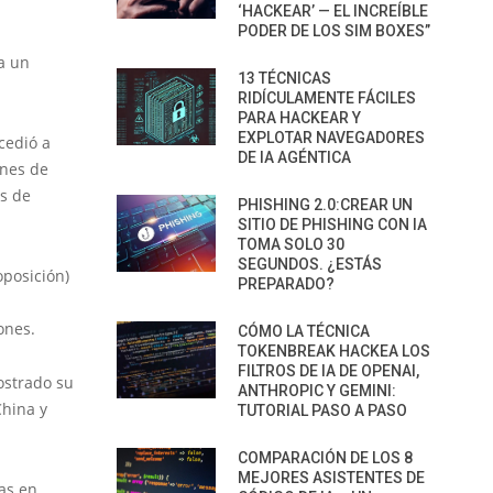
‘HACKEAR’ — EL INCREÍBLE
PODER DE LOS SIM BOXES”
a un
13 TÉCNICAS
RIDÍCULAMENTE FÁCILES
PARA HACKEAR Y
EXPLOTAR NAVEGADORES
cedió a
DE IA AGÉNTICA
ones de
es de
PHISHING 2.0:CREAR UN
SITIO DE PHISHING CON IA
TOMA SOLO 30
SEGUNDOS. ¿ESTÁS
oposición)
PREPARADO?
ones.
CÓMO LA TÉCNICA
TOKENBREAK HACKEA LOS
FILTROS DE IA DE OPENAI,
ostrado su
ANTHROPIC Y GEMINI:
China y
TUTORIAL PASO A PASO
COMPARACIÓN DE LOS 8
MEJORES ASISTENTES DE
as en