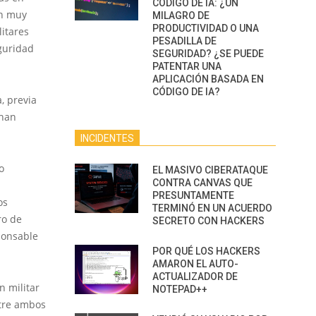
CÓDIGO DE IA: ¿UN
ón muy
MILAGRO DE
PRODUCTIVIDAD O UNA
litares
PESADILLA DE
guridad
SEGURIDAD? ¿SE PUEDE
PATENTAR UNA
APLICACIÓN BASADA EN
CÓDIGO DE IA?
, previa
 han
INCIDENTES
o
EL MASIVO CIBERATAQUE
CONTRA CANVAS QUE
PRESUNTAMENTE
os
TERMINÓ EN UN ACUERDO
ro de
SECRETO CON HACKERS
ponsable
POR QUÉ LOS HACKERS
AMARON EL AUTO-
ACTUALIZADOR DE
n militar
NOTEPAD++
ntre ambos