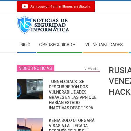
Así robaron 4 mil millones en Bitcoin
Skip
to
content
Secondary
INICIO
CIBERSEGURIDAD
VULNERABILIDADES
Navigation
Menu
RUSI
VIDEOS NOTICIAS
VIEW ALL
VENE
TUNNELCRACK: SE
DESCUBRIERON DOS
HACKE
VULNERABILIDADES
GRAVES EN LAS VPN QUE
HABÍAN ESTADO
INACTIVAS DESDE 1996
KENIA SOLO OTORGARÁ
VISAS A LA LLEGADA