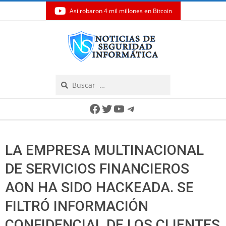
Así robaron 4 mil millones en Bitcoin
Skip
to
content
Search
Secondary
Facebook
Twitter
YouTube
Telegram
Navigation
Menu
LA EMPRESA MULTINACIONAL
DE SERVICIOS FINANCIEROS
AON HA SIDO HACKEADA. SE
FILTRÓ INFORMACIÓN
CONFIDENCIAL DE LOS CLIENTES