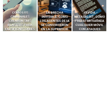
LA BRECHA
OLVIDA
CÓMO LOS HACKERS
INVISIBLE: CÓMO
METASPLOIT: CÓMO
INTERCEPTAN OTPS
LOS AGENTES DE IA
PREDATOR HACKEA
Y LLAMADAS
SE CONVIRTIERON
CUALQUIER MÓVIL
MÓVILES SIN
EN LA SUPERFICIE
CON ATAQUES
‘HACKEAR’ — EL
DE ATAQUE MÁS
PUBLICITARIOS
INCREÍBLE PODER DE
PELIGROSA DE
CERO-CLIC
LOS SIM BOXES”
2025–2026