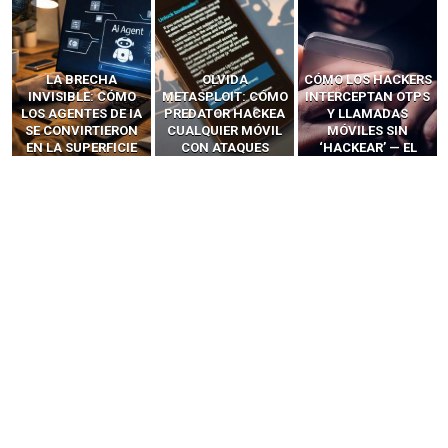
LA BRECHA
OLVIDA
CÓMO LOS HACKERS
INVISIBLE: CÓMO
METASPLOIT: CÓMO
INTERCEPTAN OTPS
LOS AGENTES DE IA
PREDATOR HACKEA
Y LLAMADAS
SE CONVIRTIERON
CUALQUIER MÓVIL
MÓVILES SIN
EN LA SUPERFICIE
CON ATAQUES
‘HACKEAR’ — EL
DE ATAQUE MÁS
PUBLICITARIOS
INCREÍBLE PODER DE
PELIGROSA DE
CERO-CLIC
LOS SIM BOXES”
2025–2026