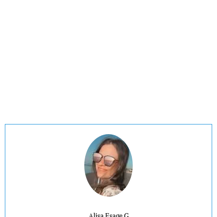
Alisa Esage G