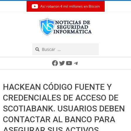
Así robaron 4 mil millones en Bitcoin
Skip
to
content
Search
Secondary
Facebook
Twitter
YouTube
Telegram
Navigation
Menu
HACKEAN CÓDIGO FUENTE Y
CREDENCIALES DE ACCESO DE
SCOTIABANK. USUARIOS DEBEN
CONTACTAR AL BANCO PARA
ASEGURAR SUS ACTIVOS