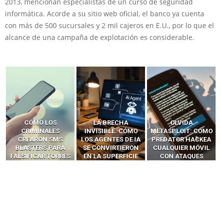
2013, mencionan especialistas de un curso de seguridad
informática. Acorde a su sitio web oficial, el banco ya cuenta
con más de 500 sucursales y 2 mil cajeros en E.U., por lo que el
alcance de una campaña de explotación es considerable.
LA BRECHA
OLVIDA
CÓMO LOS HACKERS
INVISIBLE: CÓMO
METASPLOIT: CÓMO
INTERCEPTAN OTPS
LOS AGENTES DE IA
PREDATOR HACKEA
Y LLAMADAS
SE CONVIRTIERON
CUALQUIER MÓVIL
MÓVILES SIN
EN LA SUPERFICIE
CON ATAQUES
‘HACKEAR’ — EL
DE ATAQUE MÁS
PUBLICITARIOS
INCREÍBLE PODER DE
PELIGROSA DE
CERO-CLIC
LOS SIM BOXES”
2025–2026