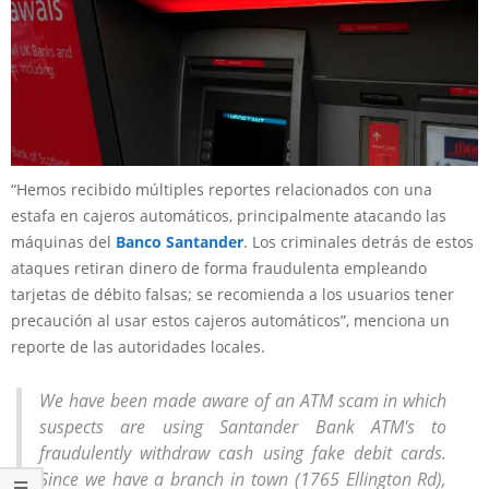
“Hemos recibido múltiples reportes relacionados con una
estafa en cajeros automáticos, principalmente atacando las
máquinas del
Banco Santander
. Los criminales detrás de estos
ataques retiran dinero de forma fraudulenta empleando
tarjetas de débito falsas; se recomienda a los usuarios tener
precaución al usar estos cajeros automáticos”, menciona un
reporte de las autoridades locales.
We have been made aware of an ATM scam in which
suspects are using Santander Bank ATM's to
fraudulently withdraw cash using fake debit cards.
Since we have a branch in town (1765 Ellington Rd),