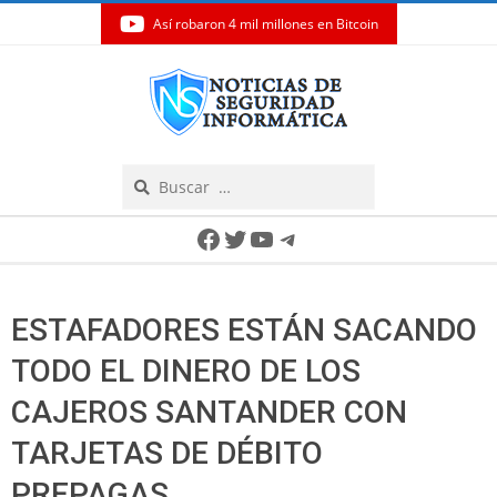
Así robaron 4 mil millones en Bitcoin
Skip
to
content
Search
Secondary
Facebook
Twitter
YouTube
Telegram
Navigation
Menu
ESTAFADORES ESTÁN SACANDO
TODO EL DINERO DE LOS
CAJEROS SANTANDER CON
TARJETAS DE DÉBITO
PREPAGAS