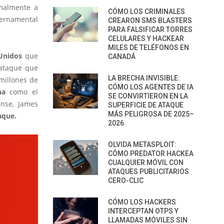
rmalmente a
CÓMO LOS CRIMINALES
ernamental
CREARON SMS BLASTERS
PARA FALSIFICAR TORRES
CELULARES Y HACKEAR
MILES DE TELÉFONOS EN
Unidos
que
CANADÁ
 ataque que
LA BRECHA INVISIBLE:
millones de
CÓMO LOS AGENTES DE IA
na
como el
SE CONVIRTIERON EN LA
ense, James
SUPERFICIE DE ATAQUE
MÁS PELIGROSA DE 2025–
aque.
2026
OLVIDA METASPLOIT:
CÓMO PREDATOR HACKEA
CUALQUIER MÓVIL CON
ATAQUES PUBLICITARIOS
CERO-CLIC
CÓMO LOS HACKERS
INTERCEPTAN OTPS Y
LLAMADAS MÓVILES SIN