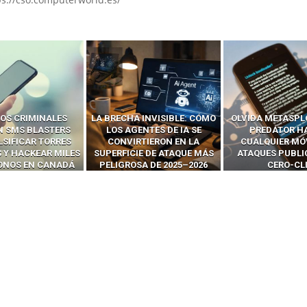
OS CRIMINALES
LA BRECHA INVISIBLE: CÓMO
OLVIDA METASPL
N SMS BLASTERS
LOS AGENTES DE IA SE
PREDATOR H
LSIFICAR TORRES
CONVIRTIERON EN LA
CUALQUIER MÓ
 Y HACKEAR MILES
SUPERFICIE DE ATAQUE MÁS
ATAQUES PUBLI
FONOS EN CANADÁ
PELIGROSA DE 2025–2026
CERO-CL