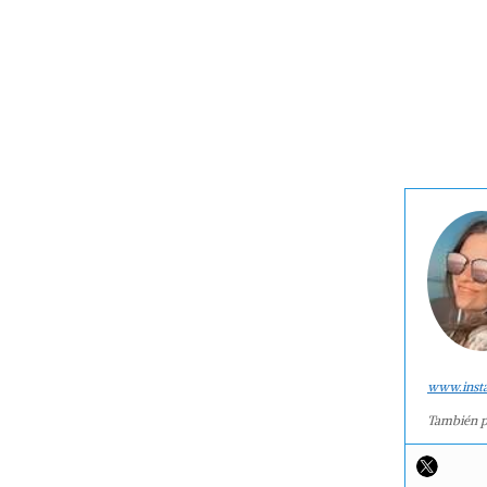
www.inst
También p