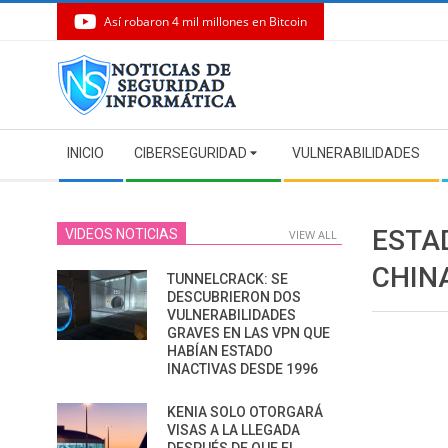
Así robaron 4 mil millones en Bitcoin
Skip
to
content
Secondary
INICIO
CIBERSEGURIDAD
VULNERABILIDADES
Navigation
Menu
ESTA
VIDEOS NOTICIAS
VIEW ALL
CHIN
TUNNELCRACK: SE
DESCUBRIERON DOS
VULNERABILIDADES
GRAVES EN LAS VPN QUE
HABÍAN ESTADO
INACTIVAS DESDE 1996
KENIA SOLO OTORGARÁ
VISAS A LA LLEGADA