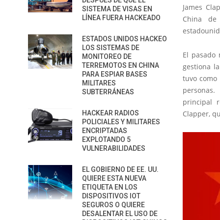
DESPUÉS DE QUE EL
James Clap
SISTEMA DE VISAS EN
LÍNEA FUERA HACKEADO
China de 
estadounid
ESTADOS UNIDOS HACKEO
LOS SISTEMAS DE
El pasado 
MONITOREO DE
TERREMOTOS EN CHINA
gestiona l
PARA ESPIAR BASES
tuvo como 
MILITARES
personas.
SUBTERRÁNEAS
principal 
HACKEAR RADIOS
Clapper, q
POLICIALES Y MILITARES
ENCRIPTADAS
EXPLOTANDO 5
VULNERABILIDADES
EL GOBIERNO DE EE. UU.
QUIERE ESTA NUEVA
ETIQUETA EN LOS
DISPOSITIVOS IOT
SEGUROS O QUIERE
DESALENTAR EL USO DE