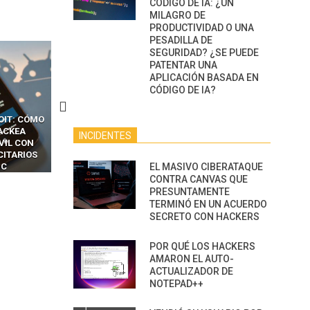
CÓDIGO DE IA: ¿UN
MILAGRO DE
PRODUCTIVIDAD O UNA
PESADILLA DE
SEGURIDAD? ¿SE PUEDE
PATENTAR UNA
APLICACIÓN BASADA EN
CÓDIGO DE IA?
OIT: CÓMO
CÓMO LOS HACKERS
13 TÉCNICAS
ACKEA
INTERCEPTAN OTPS Y
RIDÍCULAMENTE FÁCILE
INCIDENTES
VIL CON
LLAMADAS MÓVILES SIN
PARA HACKEAR Y EXPLO
CITARIOS
‘HACKEAR’ — EL INCREÍBLE
NAVEGADORES DE IA
IC
PODER DE LOS SIM BOXES”
EL MASIVO CIBERATAQUE
AGÉNTICA
CONTRA CANVAS QUE
PRESUNTAMENTE
TERMINÓ EN UN ACUERDO
SECRETO CON HACKERS
POR QUÉ LOS HACKERS
AMARON EL AUTO-
ACTUALIZADOR DE
NOTEPAD++