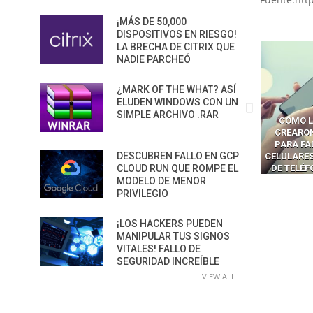
¡MÁS DE 50,000
DISPOSITIVOS EN RIESGO!
LA BRECHA DE CITRIX QUE
NADIE PARCHEÓ
¿MARK OF THE WHAT? ASÍ
ELUDEN WINDOWS CON UN
SIMPLE ARCHIVO .RAR
CÓMO LOS HACKERS
CÓMO LAVAR EL CEREBRO A
CÓMO L
MANIPULAN GITHUB
LOS NAVEGADORES CON IA
CREARO
PILOT DENTRO DE VS CODE
PARA ROBAR SECRETOS
PARA FA
DESCUBREN FALLO EN GCP
CELULARES
CLOUD RUN QUE ROMPE EL
DE TELÉ
MODELO DE MENOR
PRIVILEGIO
¡LOS HACKERS PUEDEN
MANIPULAR TUS SIGNOS
VITALES! FALLO DE
SEGURIDAD INCREÍBLE
VIEW ALL