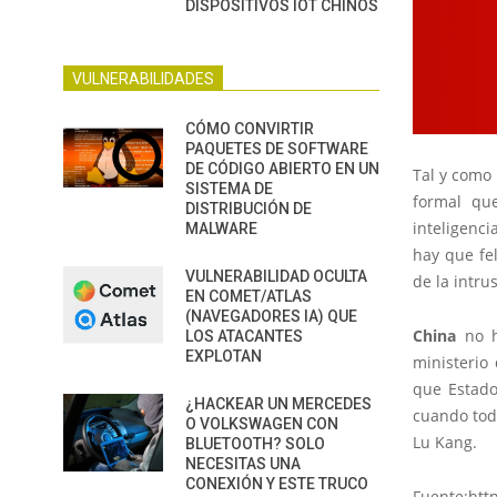
DISPOSITIVOS IOT CHINOS
VULNERABILIDADES
CÓMO CONVIRTIR
PAQUETES DE SOFTWARE
DE CÓDIGO ABIERTO EN UN
Tal y como
SISTEMA DE
formal qu
DISTRIBUCIÓN DE
inteligenc
MALWARE
hay que fel
VULNERABILIDAD OCULTA
de la intru
EN COMET/ATLAS
(NAVEGADORES IA) QUE
China
no h
LOS ATACANTES
EXPLOTAN
ministerio
que Estado
¿HACKEAR UN MERCEDES
cuando toda
O VOLKSWAGEN CON
Lu Kang.
BLUETOOTH? SOLO
NECESITAS UNA
CONEXIÓN Y ESTE TRUCO
Fuente:htt