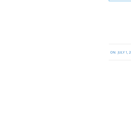
2015-
ON:
JULY 1, 
07-
01