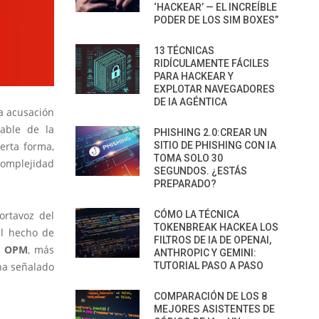
‘HACKEAR’ — EL INCREÍBLE
PODER DE LOS SIM BOXES”
13 TÉCNICAS
RIDÍCULAMENTE FÁCILES
PARA HACKEAR Y
EXPLOTAR NAVEGADORES
DE IA AGÉNTICA
a acusación
able de la
PHISHING 2.0:CREAR UN
erta forma,
SITIO DE PHISHING CON IA
TOMA SOLO 30
 complejidad
SEGUNDOS. ¿ESTÁS
PREPARADO?
ortavoz del
CÓMO LA TÉCNICA
TOKENBREAK HACKEA LOS
el hecho de
FILTROS DE IA DE OPENAI,
a
OPM
, más
ANTHROPIC Y GEMINI:
 ha señalado
TUTORIAL PASO A PASO
COMPARACIÓN DE LOS 8
MEJORES ASISTENTES DE