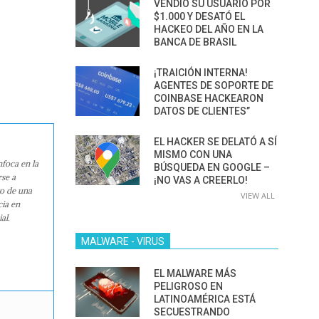
VENDIÓ SU USUARIO POR
$1.000 Y DESATÓ EL
HACKEO DEL AÑO EN LA
BANCA DE BRASIL
¡TRAICIÓN INTERNA!
AGENTES DE SOPORTE DE
COINBASE HACKEARON
DATOS DE CLIENTES”
EL HACKER SE DELATÓ A SÍ
MISMO CON UNA
nfoca en la
BÚSQUEDA EN GOOGLE –
rse a
¡NO VAS A CREERLO!
ro de una
VIEW ALL
cia en
al.
MALWARE - VIRUS
EL MALWARE MÁS
PELIGROSO EN
LATINOAMÉRICA ESTÁ
SECUESTRANDO