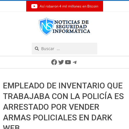
Así robaron 4 mil millones en Bitcoin
Skip
to
content
Search
Secondary
Facebook
Twitter
YouTube
Telegram
Navigation
Menu
EMPLEADO DE INVENTARIO QUE
TRABAJABA CON LA POLICÍA ES
ARRESTADO POR VENDER
ARMAS POLICIALES EN DARK
WEB