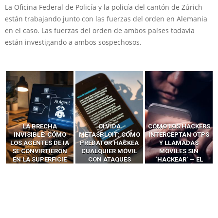
La Oficina Federal de Policía y la policía del cantón de Zúrich
están trabajando junto con las fuerzas del orden en Alemania
en el caso. Las fuerzas del orden de ambos países todavía
están investigando a ambos sospechosos.
LA BRECHA
OLVIDA
CÓMO LOS HACKERS
INVISIBLE: CÓMO
METASPLOIT: CÓMO
INTERCEPTAN OTPS
LOS AGENTES DE IA
PREDATOR HACKEA
Y LLAMADAS
SE CONVIRTIERON
CUALQUIER MÓVIL
MÓVILES SIN
EN LA SUPERFICIE
CON ATAQUES
‘HACKEAR’ — EL
DE ATAQUE MÁS
PUBLICITARIOS
INCREÍBLE PODER DE
PELIGROSA DE
CERO-CLIC
LOS SIM BOXES”
2025–2026