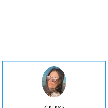
Alisa Esage G