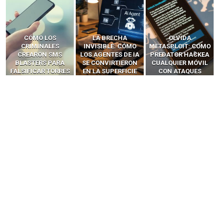
LA BRECHA
OLVIDA
CÓMO LOS HACKERS
INVISIBLE: CÓMO
METASPLOIT: CÓMO
INTERCEPTAN OTPS
LOS AGENTES DE IA
PREDATOR HACKEA
Y LLAMADAS
SE CONVIRTIERON
CUALQUIER MÓVIL
MÓVILES SIN
EN LA SUPERFICIE
CON ATAQUES
‘HACKEAR’ — EL
DE ATAQUE MÁS
PUBLICITARIOS
INCREÍBLE PODER DE
PELIGROSA DE
CERO-CLIC
LOS SIM BOXES”
2025–2026