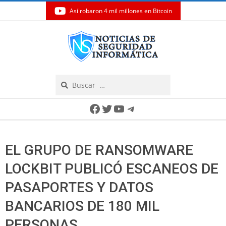
Así robaron 4 mil millones en Bitcoin
Skip
to
content
Search
Secondary
Facebook
Twitter
YouTube
Telegram
Navigation
Menu
EL GRUPO DE RANSOMWARE
LOCKBIT PUBLICÓ ESCANEOS DE
PASAPORTES Y DATOS
BANCARIOS DE 180 MIL
PERSONAS