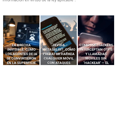
LA BRECHA
OLVIDA
CÓMO LOS HACKERS
INVISIBLE: CÓMO
METASPLOIT: CÓMO
INTERCEPTAN OTPS
LOS AGENTES DE IA
PREDATOR HACKEA
Y LLAMADAS
SE CONVIRTIERON
CUALQUIER MÓVIL
MÓVILES SIN
EN LA SUPERFICIE
CON ATAQUES
‘HACKEAR’ — EL
DE ATAQUE MÁS
PUBLICITARIOS
INCREÍBLE PODER DE
PELIGROSA DE
CERO-CLIC
LOS SIM BOXES”
2025–2026