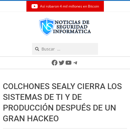
Así robaron 4 mil millones en Bitcoin
Skip
to
content
Search
Secondary
Facebook
Twitter
YouTube
Telegram
Navigation
Menu
COLCHONES SEALY CIERRA LOS
SISTEMAS DE TI Y DE
PRODUCCIÓN DESPUÉS DE UN
GRAN HACKEO