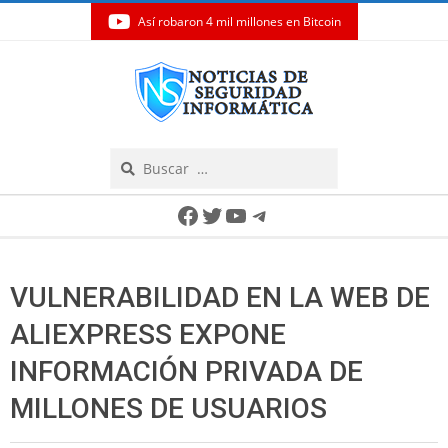
Así robaron 4 mil millones en Bitcoin
Skip
to
content
Search
Secondary
Facebook
Twitter
YouTube
Telegram
Navigation
Menu
VULNERABILIDAD EN LA WEB DE
ALIEXPRESS EXPONE
INFORMACIÓN PRIVADA DE
MILLONES DE USUARIOS