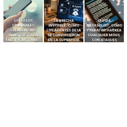
LA BRECHA
OLVIDA
CÓMO LOS HACKERS
INVISIBLE: CÓMO
METASPLOIT: CÓMO
INTERCEPTAN OTPS
LOS AGENTES DE IA
PREDATOR HACKEA
Y LLAMADAS
SE CONVIRTIERON
CUALQUIER MÓVIL
MÓVILES SIN
EN LA SUPERFICIE
CON ATAQUES
‘HACKEAR’ — EL
DE ATAQUE MÁS
PUBLICITARIOS
INCREÍBLE PODER DE
PELIGROSA DE
CERO-CLIC
LOS SIM BOXES”
2025–2026