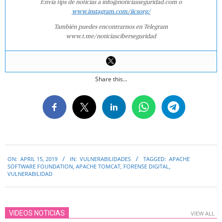
Envía tips de noticias a info@noticiasseguridad.com o
www.instagram.com/iicsorg/
También puedes encontrarnos en Telegram
www.t.me/noticiasciberseguridad
Share this...
2019-
ON:
APRIL 15, 2019
IN:
VULNERABILIDADES
TAGGED:
APACHE
04-
SOFTWARE FOUNDATION
,
APACHE TOMCAT
,
FORENSE DIGITAL
,
15
VULNERABILIDAD
VIDEOS NOTICIAS
VIEW ALL