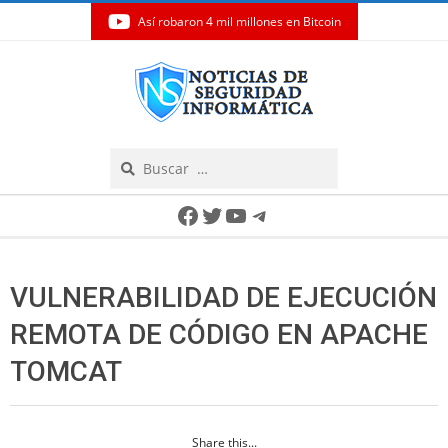
Así robaron 4 mil millones en Bitcoin
Skip
to
content
Search
Secondary
Facebook
Twitter
YouTube
Telegram
Navigation
Menu
VULNERABILIDAD DE EJECUCIÓN
REMOTA DE CÓDIGO EN APACHE
TOMCAT
Share this...