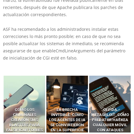
marzo; la vulnerabilidad fue revelada públicamente en días
recientes, después de que Apache publicara los parches de
actualización correspondientes.
ASF ha recomendado a los administradores instalar estas
correcciones lo más pronto posible; en caso de que no sea
posible actualizar los sistemas de inmediato, se recomienda
asegurarse de que enableCmdLineArguments del parámetro
de inicialización de CGI esté en falso.
LA BRECHA
OLVIDA
CÓMO LOS HACKERS
INVISIBLE: CÓMO
METASPLOIT: CÓMO
INTERCEPTAN OTPS
LOS AGENTES DE IA
PREDATOR HACKEA
Y LLAMADAS
SE CONVIRTIERON
CUALQUIER MÓVIL
MÓVILES SIN
EN LA SUPERFICIE
CON ATAQUES
‘HACKEAR’ — EL