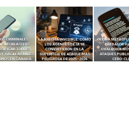
 INVISIBLE: CÓMO
OLVIDA METASPLOIT: CÓMO
CÓMO LOS HA
ENTES DE IA SE
PREDATOR HACKEA
INTERCEPTAN 
RTIERON EN LA
CUALQUIER MÓVIL CON
LLAMADAS MÓVI
IE DE ATAQUE MÁS
ATAQUES PUBLICITARIOS
‘HACKEAR’ — EL 
SA DE 2025–2026
CERO-CLIC
PODER DE LOS S