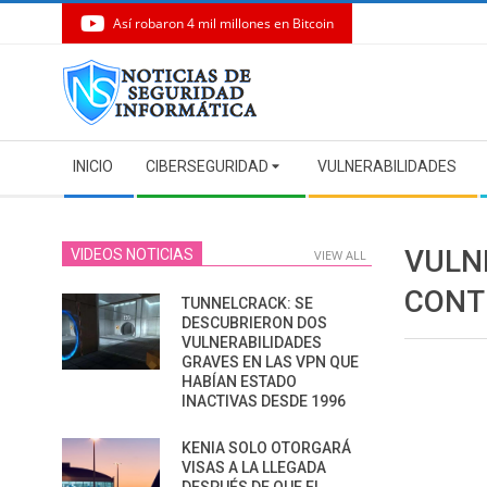
Así robaron 4 mil millones en Bitcoin
Skip
to
content
Secondary
INICIO
CIBERSEGURIDAD
VULNERABILIDADES
Navigation
Menu
VULN
VIDEOS NOTICIAS
VIEW ALL
CONT
TUNNELCRACK: SE
DESCUBRIERON DOS
VULNERABILIDADES
GRAVES EN LAS VPN QUE
HABÍAN ESTADO
INACTIVAS DESDE 1996
KENIA SOLO OTORGARÁ
VISAS A LA LLEGADA