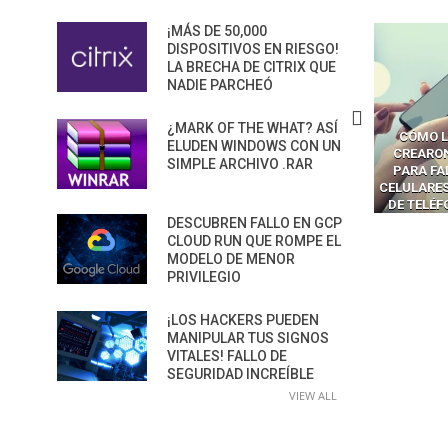
¡MÁS DE 50,000
DISPOSITIVOS EN RIESGO!
LA BRECHA DE CITRIX QUE
NADIE PARCHEÓ
¿MARK OF THE WHAT? ASÍ
ÓMO LAVAR EL CEREBRO A
CÓMO LOS CRIMINALES
LA BRECHA
ELUDEN WINDOWS CON UN
OS NAVEGADORES CON IA
CREARON SMS BLASTERS
LOS AG
SIMPLE ARCHIVO .RAR
PARA ROBAR SECRETOS
PARA FALSIFICAR TORRES
CONVI
CELULARES Y HACKEAR MILES
SUPERFIC
DE TELÉFONOS EN CANADÁ
PELIGRO
DESCUBREN FALLO EN GCP
CLOUD RUN QUE ROMPE EL
MODELO DE MENOR
PRIVILEGIO
¡LOS HACKERS PUEDEN
MANIPULAR TUS SIGNOS
VITALES! FALLO DE
SEGURIDAD INCREÍBLE
VIEW ALL