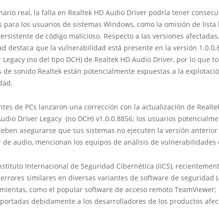
ario real, la falla en Realtek HD Audio Driver podría tener consec
 para los usuarios de sistemas Windows, como la omisión de lista 
ersistente de código malicioso. Respecto a las versiones afectadas, 
d destaca que la vulnerabilidad está presente en la versión 1.0.0.
 Legacy (no del tipo DCH) de Realtek HD Audio Driver, por lo que to
s de sonido Realtek están potencialmente expuestas a la explotació
dad.
ntes de PCs lanzaron una corrección con la actualización de Realte
Audio Driver Legacy (no DCH) v1.0.0.8856; los usuarios potencialm
deben asegurarse que sus sistemas no ejecuten la versión anterior
 de audio, mencionan los equipos de análisis de vulnerabilidades 
nstituto Internacional de Seguridad Cibernética (IICS), recientemen
errores similares en diversas variantes de software de seguridad (a
amientas, como el popular software de acceso remoto TeamViewer; l
eportadas debidamente a los desarrolladores de los productos afec