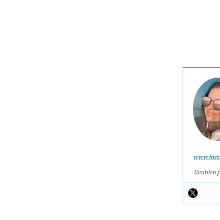
www.inst
También p