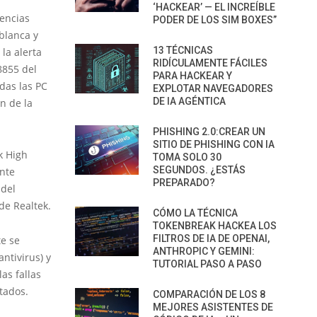
‘HACKEAR’ — EL INCREÍBLE
uencias
PODER DE LOS SIM BOXES”
blanca y
13 TÉCNICAS
la alerta
RIDÍCULAMENTE FÁCILES
8855 del
PARA HACKEAR Y
das las PC
EXPLOTAR NAVEGADORES
DE IA AGÉNTICA
n de la
PHISHING 2.0:CREAR UN
SITIO DE PHISHING CON IA
k High
TOMA SOLO 30
SEGUNDOS. ¿ESTÁS
ente
PREPARADO?
 del
de Realtek.
CÓMO LA TÉCNICA
TOKENBREAK HACKEA LOS
FILTROS DE IA DE OPENAI,
te se
ANTHROPIC Y GEMINI:
ntivirus) y
TUTORIAL PASO A PASO
as fallas
tados.
COMPARACIÓN DE LOS 8
MEJORES ASISTENTES DE