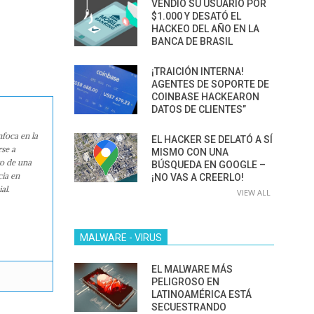
VENDIÓ SU USUARIO POR
$1.000 Y DESATÓ EL
HACKEO DEL AÑO EN LA
BANCA DE BRASIL
¡TRAICIÓN INTERNA!
AGENTES DE SOPORTE DE
COINBASE HACKEARON
DATOS DE CLIENTES”
nfoca en la
EL HACKER SE DELATÓ A SÍ
rse a
MISMO CON UNA
ro de una
BÚSQUEDA EN GOOGLE –
cia en
¡NO VAS A CREERLO!
al.
VIEW ALL
MALWARE - VIRUS
EL MALWARE MÁS
PELIGROSO EN
LATINOAMÉRICA ESTÁ
SECUESTRANDO