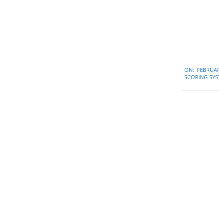
2020-
ON:
FEBRUAR
02-
SCORING SYS
10