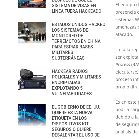
DESPUÉS DE QUE EL
El equipo 
SISTEMA DE VISAS EN
LÍNEA FUERA HACKEADO
presencia d
sistemas Wi
ESTADOS UNIDOS HACKEO
amenazas e
LOS SISTEMAS DE
atacado.
MONITOREO DE
TERREMOTOS EN CHINA
PARA ESPIAR BASES
La falla re
MILITARES
ser explota
SUBTERRÁNEAS
Process
(RA
HACKEAR RADIOS
ejecutarse,
POLICIALES Y MILITARES
proceso in
ENCRIPTADAS
propio dire
EXPLOTANDO 5
VULNERABILIDADES
Es en este 
EL GOBIERNO DE EE. UU.
podría carg
QUIERE ESTA NUEVA
debido a la
ETIQUETA EN LOS
DISPOSITIVOS IOT
de segurid
SEGUROS O QUIERE
análisis de
DESALENTAR EL USO DE