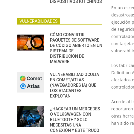
DISPOSITIVOS IOT CHINOS
En un escen
desastrosas
VULNERABILIDADES
ejecución p
de segurida
CÓMO CONVIRTIR
controlador
PAQUETES DE SOFTWARE
con tarjeta
DE CÓDIGO ABIERTO EN UN
vulnerabili
SISTEMA DE
DISTRIBUCIÓN DE
MALWARE
Los fabrica
Definition 
VULNERABILIDAD OCULTA
afectados 
EN COMET/ATLAS
(NAVEGADORES IA) QUE
controlador
LOS ATACANTES
EXPLOTAN
Acorde al I
reportaron 
¿HACKEAR UN MERCEDES
O VOLKSWAGEN CON
otras herr
BLUETOOTH? SOLO
han sido r
NECESITAS UNA
CONEXIÓN Y ESTE TRUCO