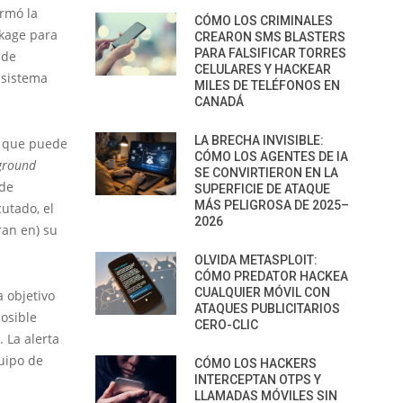
irmó la
CÓMO LOS CRIMINALES
ckage para
CREARON SMS BLASTERS
PARA FALSIFICAR TORRES
 de
CELULARES Y HACKEAR
 sistema
MILES DE TELÉFONOS EN
CANADÁ
LA BRECHA INVISIBLE:
que puede
CÓMO LOS AGENTES DE IA
ground
SE CONVIRTIERON EN LA
 de
SUPERFICIE DE ATAQUE
MÁS PELIGROSA DE 2025–
cutado, el
2026
ran en) su
OLVIDA METASPLOIT:
CÓMO PREDATOR HACKEA
CUALQUIER MÓVIL CON
 objetivo
ATAQUES PUBLICITARIOS
posible
CERO-CLIC
. La alerta
uipo de
CÓMO LOS HACKERS
INTERCEPTAN OTPS Y
LLAMADAS MÓVILES SIN