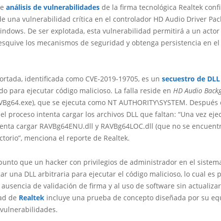
de
análisis de vulnerabilidades
de la firma tecnológica Realtek conf
e una vulnerabilidad crítica en el controlador HD Audio Driver Pa
ndows. De ser explotada, esta vulnerabilidad permitirá a un actor
squive los mecanismos de seguridad y obtenga persistencia en el
portada, identificada como CVE-2019-19705, es un
secuestro de DLL
do para ejecutar código malicioso. La falla reside en
HD Audio Back
VBg64.exe), que se ejecuta como NT AUTHORITY\SYSTEM. Después
 el proceso intenta cargar los archivos DLL que faltan: “Una vez eje
tenta cargar RAVBg64ENU.dll y RAVBg64LOC.dll (que no se encuent
ctorio”, menciona el reporte de Realtek.
punto que un hacker con privilegios de administrador en el sistema
ar una DLL arbitraria para ejecutar el código malicioso, lo cual es 
 ausencia de validación de firma y al uso de software sin actualizar
ad de
Realtek
incluye una prueba de concepto diseñada por su eq
 vulnerabilidades.