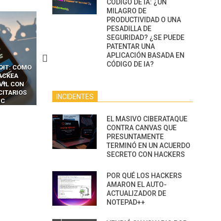
CÓDIGO DE IA: ¿UN
MILAGRO DE
PRODUCTIVIDAD O UNA
PESADILLA DE
SEGURIDAD? ¿SE PUEDE
PATENTAR UNA
APLICACIÓN BASADA EN
CÓDIGO DE IA?
CKERS
13 TÉCNICAS
CÓMO LOS HACKERS
OTPS Y
RIDÍCULAMENTE FÁCILES
MANIPULAN GITHUB
LES SIN
PARA HACKEAR Y EXPLOTAR
COPILOT DENTRO DE VS C
INCREÍBLE
NAVEGADORES DE IA
INCIDENTES
IM BOXES”
AGÉNTICA
EL MASIVO CIBERATAQUE
CONTRA CANVAS QUE
PRESUNTAMENTE
TERMINÓ EN UN ACUERDO
SECRETO CON HACKERS
POR QUÉ LOS HACKERS
AMARON EL AUTO-
ACTUALIZADOR DE
NOTEPAD++