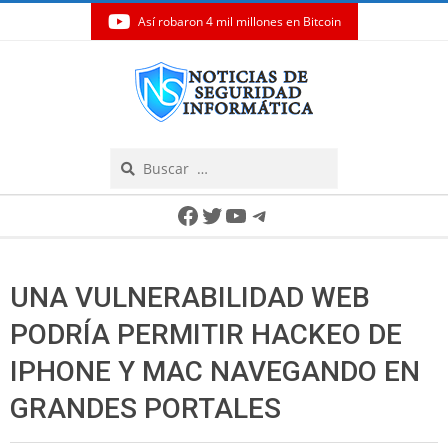
Así robaron 4 mil millones en Bitcoin
Skip
to
content
Search
Secondary
Facebook
Twitter
YouTube
Telegram
Navigation
Menu
UNA VULNERABILIDAD WEB
PODRÍA PERMITIR HACKEO DE
IPHONE Y MAC NAVEGANDO EN
GRANDES PORTALES