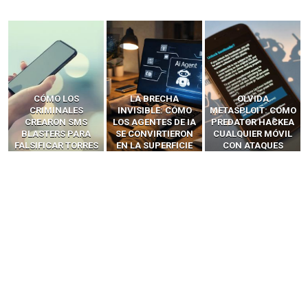
LA BRECHA
OLVIDA
CÓMO LOS HACKERS
INVISIBLE: CÓMO
METASPLOIT: CÓMO
INTERCEPTAN OTPS
LOS AGENTES DE IA
PREDATOR HACKEA
Y LLAMADAS
SE CONVIRTIERON
CUALQUIER MÓVIL
MÓVILES SIN
EN LA SUPERFICIE
CON ATAQUES
‘HACKEAR’ — EL
DE ATAQUE MÁS
PUBLICITARIOS
INCREÍBLE PODER DE
PELIGROSA DE
CERO-CLIC
LOS SIM BOXES”
2025–2026