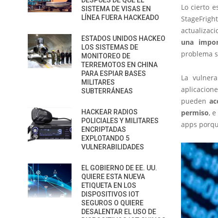
DESPUÉS DE QUE EL
Lo cierto 
SISTEMA DE VISAS EN
LÍNEA FUERA HACKEADO
StageFrig
actualizac
ESTADOS UNIDOS HACKEO
una impor
LOS SISTEMAS DE
problema s
MONITOREO DE
TERREMOTOS EN CHINA
PARA ESPIAR BASES
La vulnera
MILITARES
aplicacione
SUBTERRÁNEAS
pueden
ac
HACKEAR RADIOS
permiso
, 
POLICIALES Y MILITARES
apps porqu
ENCRIPTADAS
EXPLOTANDO 5
VULNERABILIDADES
EL GOBIERNO DE EE. UU.
QUIERE ESTA NUEVA
ETIQUETA EN LOS
DISPOSITIVOS IOT
SEGUROS O QUIERE
DESALENTAR EL USO DE