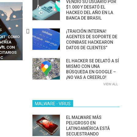
VENDIÓ SU USUARIO POR
$1.000 Y DESATÓ EL
HACKEO DEL AÑO EN LA
BANCA DE BRASIL
¡TRAICIÓN INTERNA!
AGENTES DE SOPORTE DE
CKERS
13 TÉCNICAS
CÓMO LOS HACKERS
COINBASE HACKEARON
OTPS Y
RIDÍCULAMENTE FÁCILES
MANIPULAN GITHUB
LES SIN
PARA HACKEAR Y EXPLOTAR
COPILOT DENTRO DE VS C
DATOS DE CLIENTES”
INCREÍBLE
NAVEGADORES DE IA
IM BOXES”
AGÉNTICA
EL HACKER SE DELATÓ A SÍ
MISMO CON UNA
BÚSQUEDA EN GOOGLE –
¡NO VAS A CREERLO!
VIEW ALL
MALWARE - VIRUS
EL MALWARE MÁS
PELIGROSO EN
LATINOAMÉRICA ESTÁ
SECUESTRANDO