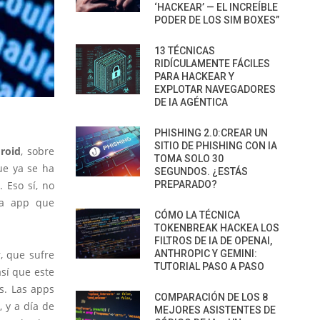
‘HACKEAR’ — EL INCREÍBLE
PODER DE LOS SIM BOXES”
13 TÉCNICAS
RIDÍCULAMENTE FÁCILES
PARA HACKEAR Y
EXPLOTAR NAVEGADORES
DE IA AGÉNTICA
PHISHING 2.0:CREAR UN
SITIO DE PHISHING CON IA
roid
, sobre
TOMA SOLO 30
ue ya se ha
SEGUNDOS. ¿ESTÁS
PREPARADO?
 Eso sí, no
na app que
CÓMO LA TÉCNICA
TOKENBREAK HACKEA LOS
FILTROS DE IA DE OPENAI,
ANTHROPIC Y GEMINI:
, que sufre
TUTORIAL PASO A PASO
así que este
s. Las apps
COMPARACIÓN DE LOS 8
, y a día de
MEJORES ASISTENTES DE