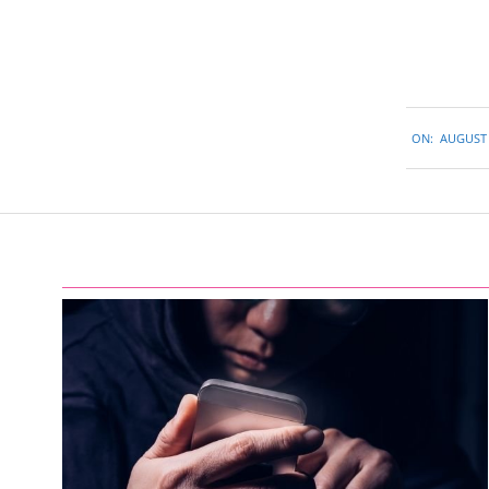
2015-
ON:
AUGUST 
08-
26