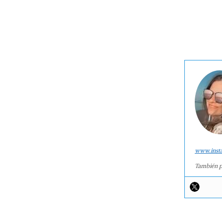
www.inst
También p