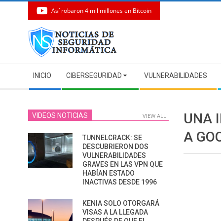
Así robaron 4 mil millones en Bitcoin
Skip
to
content
Secondary
INICIO
CIBERSEGURIDAD
VULNERABILIDADES
Navigation
Menu
UNA 
VIDEOS NOTICIAS
VIEW ALL
A GO
TUNNELCRACK: SE
DESCUBRIERON DOS
VULNERABILIDADES
GRAVES EN LAS VPN QUE
HABÍAN ESTADO
INACTIVAS DESDE 1996
KENIA SOLO OTORGARÁ
VISAS A LA LLEGADA