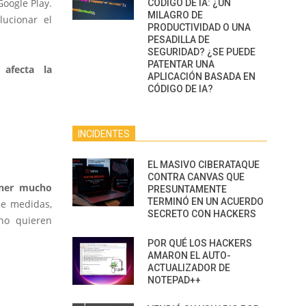
oogle Play.
CÓDIGO DE IA: ¿UN
MILAGRO DE
lucionar el
PRODUCTIVIDAD O UNA
PESADILLA DE
SEGURIDAD? ¿SE PUEDE
PATENTAR UNA
 afecta la
APLICACIÓN BASADA EN
CÓDIGO DE IA?
INCIDENTES
EL MASIVO CIBERATAQUE
CONTRA CANVAS QUE
ner mucho
PRESUNTAMENTE
TERMINÓ EN UN ACUERDO
me medidas,
SECRETO CON HACKERS
 no quieren
POR QUÉ LOS HACKERS
AMARON EL AUTO-
ACTUALIZADOR DE
NOTEPAD++