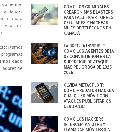
poco tiempo
CÓMO LOS CRIMINALES
r a lanzar
CREARON SMS BLASTERS
PARA FALSIFICAR TORRES
bien, ahora
CELULARES Y HACKEAR
esentar un
MILES DE TELÉFONOS EN
a.
CANADÁ
LA BRECHA INVISIBLE:
descargamos
CÓMO LOS AGENTES DE IA
os programas
SE CONVIRTIERON EN LA
 hemos dado
SUPERFICIE DE ATAQUE
MÁS PELIGROSA DE 2025–
olladores de
2026
OLVIDA METASPLOIT:
CÓMO PREDATOR HACKEA
CUALQUIER MÓVIL CON
ATAQUES PUBLICITARIOS
CERO-CLIC
CÓMO LOS HACKERS
INTERCEPTAN OTPS Y
LLAMADAS MÓVILES SIN