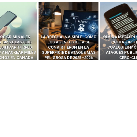
 INVISIBLE: CÓMO
OLVIDA METASPLOIT: CÓMO
CÓMO LOS HA
ENTES DE IA SE
PREDATOR HACKEA
INTERCEPTAN 
RTIERON EN LA
CUALQUIER MÓVIL CON
LLAMADAS MÓVI
IE DE ATAQUE MÁS
ATAQUES PUBLICITARIOS
‘HACKEAR’ — EL 
SA DE 2025–2026
CERO-CLIC
PODER DE LOS S