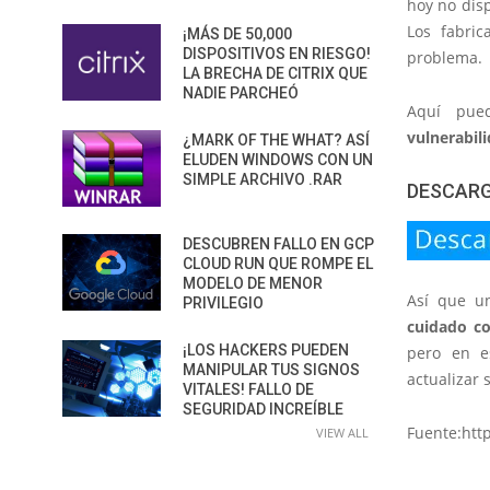
hoy no dis
Los fabric
¡MÁS DE 50,000
DISPOSITIVOS EN RIESGO!
problema.
LA BRECHA DE CITRIX QUE
NADIE PARCHEÓ
Aquí pued
vulnerabil
¿MARK OF THE WHAT? ASÍ
ELUDEN WINDOWS CON UN
SIMPLE ARCHIVO .RAR
DESCARG
DESCUBREN FALLO EN GCP
CLOUD RUN QUE ROMPE EL
MODELO DE MENOR
Así que un
PRIVILEGIO
cuidado co
¡LOS HACKERS PUEDEN
pero en es
MANIPULAR TUS SIGNOS
actualizar 
VITALES! FALLO DE
SEGURIDAD INCREÍBLE
Fuente:htt
VIEW ALL