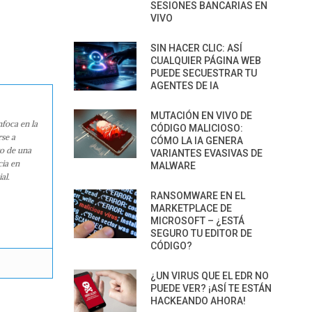
SESIONES BANCARIAS EN
VIVO
SIN HACER CLIC: ASÍ
CUALQUIER PÁGINA WEB
PUEDE SECUESTRAR TU
AGENTES DE IA
MUTACIÓN EN VIVO DE
nfoca en la
CÓDIGO MALICIOSO:
rse a
CÓMO LA IA GENERA
ro de una
VARIANTES EVASIVAS DE
cia en
MALWARE
al.
RANSOMWARE EN EL
MARKETPLACE DE
MICROSOFT – ¿ESTÁ
SEGURO TU EDITOR DE
CÓDIGO?
¿UN VIRUS QUE EL EDR NO
PUEDE VER? ¡ASÍ TE ESTÁN
HACKEANDO AHORA!