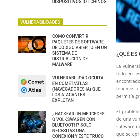
DISPOSITIVOS IOT CHINOS
VULNERABILIDADES
CÓMO CONVIRTIR
PAQUETES DE SOFTWARE
DE CÓDIGO ABIERTO EN UN
SISTEMA DE
¿QUÉ ES 
DISTRIBUCIÓN DE
MALWARE
La vulnera
todo en lo
VULNERABILIDAD OCULTA
encontrado
EN COMET/ATLAS
tenemos c
(NAVEGADORES IA) QUE
LOS ATACANTES
permitía g
EXPLOTAN
El problem
¿HACKEAR UN MERCEDES
de una vuln
O VOLKSWAGEN CON
BLUETOOTH? SOLO
software d
NECESITAS UNA
que se apr
CONEXIÓN Y ESTE TRUCO