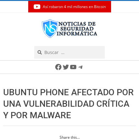
Así robaron 4 mil millones en Bitcoin
Skip
to
content
Search
Secondary
Facebook
Twitter
YouTube
Telegram
Navigation
Menu
UBUNTU PHONE AFECTADO POR
UNA VULNERABILIDAD CRÍTICA
Y POR MALWARE
Share this...