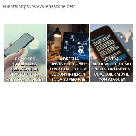
Fuente:https://www.redeszone.net/
LA BRECHA
OLVIDA
CÓMO LOS HACKERS
INVISIBLE: CÓMO
METASPLOIT: CÓMO
INTERCEPTAN OTPS
LOS AGENTES DE IA
PREDATOR HACKEA
Y LLAMADAS
SE CONVIRTIERON
CUALQUIER MÓVIL
MÓVILES SIN
EN LA SUPERFICIE
CON ATAQUES
‘HACKEAR’ — EL
DE ATAQUE MÁS
PUBLICITARIOS
INCREÍBLE PODER DE
PELIGROSA DE
CERO-CLIC
LOS SIM BOXES”
2025–2026