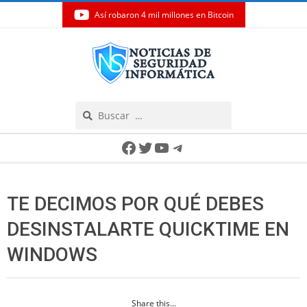
Así robaron 4 mil millones en Bitcoin
Skip
to
content
Search
Secondary
Facebook
Twitter
YouTube
Telegram
Navigation
Menu
TE DECIMOS POR QUÉ DEBES
DESINSTALARTE QUICKTIME EN
WINDOWS
Share this...