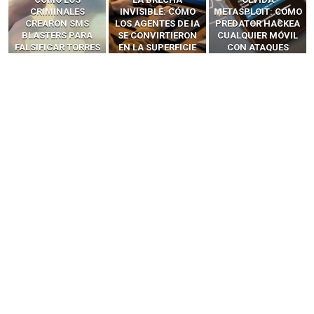
INVISIBLE: CÓMO
METASPLOIT: CÓMO
INTERCEPTAN OTPS
LOS AGENTES DE IA
PREDATOR HACKEA
Y LLAMADAS
SE CONVIRTIERON
CUALQUIER MÓVIL
MÓVILES SIN
EN LA SUPERFICIE
CON ATAQUES
‘HACKEAR’ — EL
DE ATAQUE MÁS
PUBLICITARIOS
INCREÍBLE PODER DE
PELIGROSA DE
CERO-CLIC
LOS SIM BOXES”
2025–2026