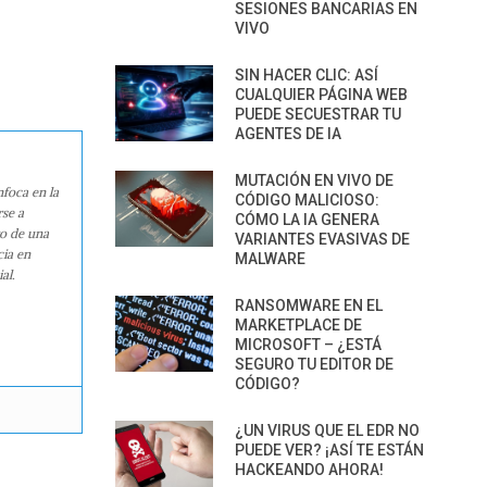
SESIONES BANCARIAS EN
VIVO
SIN HACER CLIC: ASÍ
CUALQUIER PÁGINA WEB
PUEDE SECUESTRAR TU
AGENTES DE IA
MUTACIÓN EN VIVO DE
nfoca en la
CÓDIGO MALICIOSO:
rse a
CÓMO LA IA GENERA
ro de una
VARIANTES EVASIVAS DE
cia en
MALWARE
al.
RANSOMWARE EN EL
MARKETPLACE DE
MICROSOFT – ¿ESTÁ
SEGURO TU EDITOR DE
CÓDIGO?
¿UN VIRUS QUE EL EDR NO
PUEDE VER? ¡ASÍ TE ESTÁN
HACKEANDO AHORA!