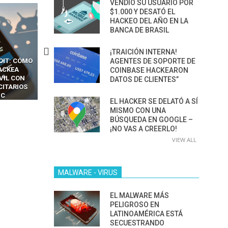
VENDIÓ SU USUARIO POR
$1.000 Y DESATÓ EL
HACKEO DEL AÑO EN LA
BANCA DE BRASIL
¡TRAICIÓN INTERNA!
CKERS
13 TÉCNICAS
CÓMO LOS HACKERS
AGENTES DE SOPORTE DE
OTPS Y
RIDÍCULAMENTE FÁCILES
MANIPULAN GITHUB
COINBASE HACKEARON
LES SIN
PARA HACKEAR Y EXPLOTAR
COPILOT DENTRO DE VS C
DATOS DE CLIENTES”
INCREÍBLE
NAVEGADORES DE IA
IM BOXES”
AGÉNTICA
EL HACKER SE DELATÓ A SÍ
MISMO CON UNA
BÚSQUEDA EN GOOGLE –
¡NO VAS A CREERLO!
VIEW ALL
MALWARE - VIRUS
EL MALWARE MÁS
PELIGROSO EN
LATINOAMÉRICA ESTÁ
SECUESTRANDO