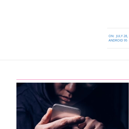
2015-
ON:
JULY 28,
07-
ANDROID 95
28