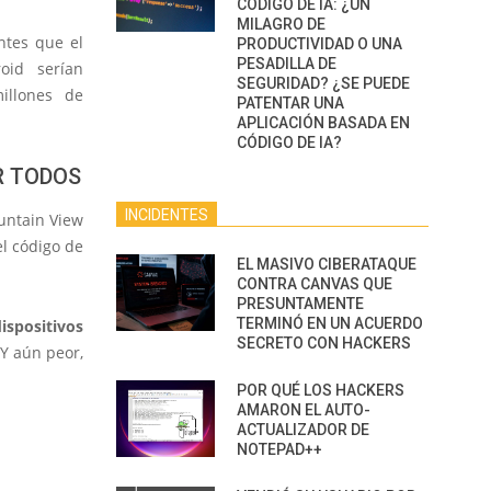
CÓDIGO DE IA: ¿UN
MILAGRO DE
ntes que el
PRODUCTIVIDAD O UNA
PESADILLA DE
oid serían
SEGURIDAD? ¿SE PUEDE
illones de
PATENTAR UNA
APLICACIÓN BASADA EN
CÓDIGO DE IA?
R TODOS
INCIDENTES
ountain View
l código de
EL MASIVO CIBERATAQUE
CONTRA CANVAS QUE
PRESUNTAMENTE
TERMINÓ EN UN ACUERDO
ispositivos
SECRETO CON HACKERS
Y aún peor,
POR QUÉ LOS HACKERS
AMARON EL AUTO-
ACTUALIZADOR DE
NOTEPAD++