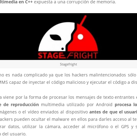
ultimedia en C++
expuesta a una corrupción de memoria.
Stagefright
 no es nada complicado ya que los hackers malintencionados sólo
MS capaz de inyectar el código malicioso y ejecutar el código a dis
a viene por la forma de procesar los mensajes de texto entrantes 
e de reproducción
multimedia utilizado por Android
procesa lo
mágenes o el vídeo enviados al dispositivo
antes de que el usuar
hackers pueden ocultar el malware en ellos para darles acceso al t
rrar datos, utilizar la cámara, acceder al micrófono o el GPS y 
 del usuario.