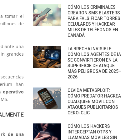
CÓMO LOS CRIMINALES
CREARON SMS BLASTERS
ía tomar el
PARA FALSIFICAR TORRES
millones de
CELULARES Y HACKEAR
MILES DE TELÉFONOS EN
CANADÁ
ediante una
LA BRECHA INVISIBLE:
sin grandes
CÓMO LOS AGENTES DE IA
SE CONVIRTIERON EN LA
SUPERFICIE DE ATAQUE
MÁS PELIGROSA DE 2025–
nsecuencias
2026
perium han
OLVIDA METASPLOIT:
a operativo
CÓMO PREDATOR HACKEA
MMS.
CUALQUIER MÓVIL CON
ATAQUES PUBLICITARIOS
CERO-CLIC
ALMENTE
CÓMO LOS HACKERS
INTERCEPTAN OTPS Y
ork de una
LLAMADAS MÓVILES SIN