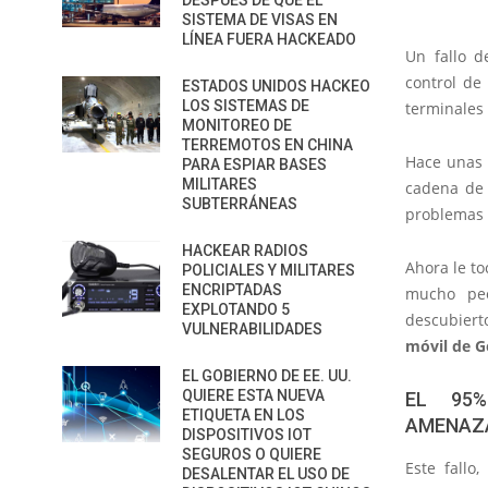
DESPUÉS DE QUE EL
SISTEMA DE VISAS EN
LÍNEA FUERA HACKEADO
Un fallo d
control de
ESTADOS UNIDOS HACKEO
LOS SISTEMAS DE
terminales
MONITOREO DE
TERREMOTOS EN CHINA
Hace unas 
PARA ESPIAR BASES
MILITARES
cadena de 
SUBTERRÁNEAS
problemas r
HACKEAR RADIOS
Ahora le t
POLICIALES Y MILITARES
ENCRIPTADAS
mucho peo
EXPLOTANDO 5
descubier
VULNERABILIDADES
móvil de G
EL GOBIERNO DE EE. UU.
QUIERE ESTA NUEVA
EL 95%
ETIQUETA EN LOS
AMENAZ
DISPOSITIVOS IOT
SEGUROS O QUIERE
Este fallo
DESALENTAR EL USO DE