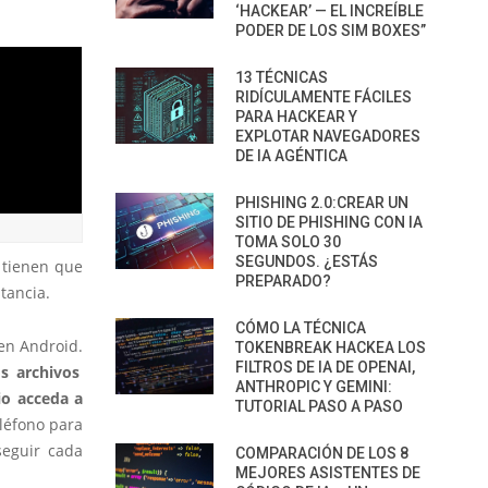
‘HACKEAR’ — EL INCREÍBLE
PODER DE LOS SIM BOXES”
13 TÉCNICAS
RIDÍCULAMENTE FÁCILES
PARA HACKEAR Y
EXPLOTAR NAVEGADORES
DE IA AGÉNTICA
PHISHING 2.0:CREAR UN
SITIO DE PHISHING CON IA
TOMA SOLO 30
SEGUNDOS. ¿ESTÁS
 tienen que
PREPARADO?
tancia.
CÓMO LA TÉCNICA
en Android.
TOKENBREAK HACKEA LOS
FILTROS DE IA DE OPENAI,
s archivos
ANTHROPIC Y GEMINI:
io acceda a
TUTORIAL PASO A PASO
eléfono para
seguir cada
COMPARACIÓN DE LOS 8
MEJORES ASISTENTES DE