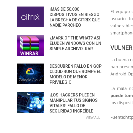
¡MÁS DE 50,000
El equipo 
DISPOSITIVOS EN RIESGO!
usuario l
LA BRECHA DE CITRIX QUE
vulnerabl
NADIE PARCHEÓ
smartphone
¿MARK OF THE WHAT? ASÍ
ELUDEN WINDOWS CON UN
VULNER
SIMPLE ARCHIVO .RAR
La buena no
han presen
DESCUBREN FALLO EN GCP
CLOUD RUN QUE ROMPE EL
Android Op
MODELO DE MENOR
PRIVILEGIO
La mala no
puede toma
¡LOS HACKERS PUEDEN
MANIPULAR TUS SIGNOS
los disposi
VITALES! FALLO DE
SEGURIDAD INCREÍBLE
Fuente:htt
VIEW ALL