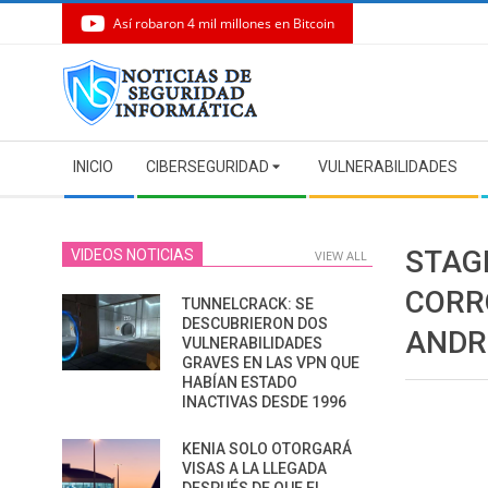
Así robaron 4 mil millones en Bitcoin
Skip
to
content
Secondary
INICIO
CIBERSEGURIDAD
VULNERABILIDADES
Navigation
Menu
STAG
VIDEOS NOTICIAS
VIEW ALL
CORR
TUNNELCRACK: SE
DESCUBRIERON DOS
ANDR
VULNERABILIDADES
GRAVES EN LAS VPN QUE
HABÍAN ESTADO
INACTIVAS DESDE 1996
KENIA SOLO OTORGARÁ
VISAS A LA LLEGADA