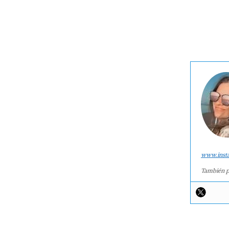
www.inst
También p