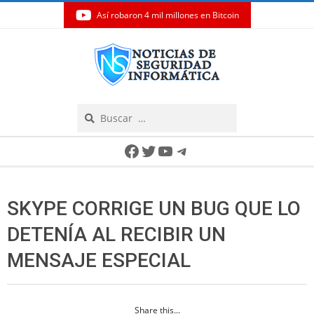
Así robaron 4 mil millones en Bitcoin
Skip
to
content
Search
Secondary
Facebook
Twitter
YouTube
Telegram
Navigation
Menu
SKYPE CORRIGE UN BUG QUE LO
DETENÍA AL RECIBIR UN
MENSAJE ESPECIAL
Share this...