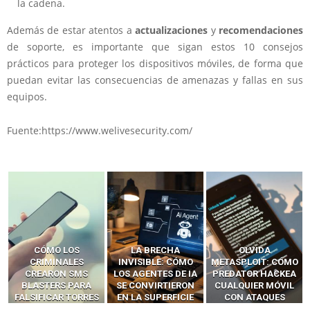
la cadena.
Además de estar atentos a
actualizaciones
y
recomendaciones
de soporte, es importante que sigan estos 10 consejos
prácticos para proteger los dispositivos móviles, de forma que
puedan evitar las consecuencias de amenazas y fallas en sus
equipos.
Fuente:https://www.welivesecurity.com/
LA BRECHA
OLVIDA
CÓMO LOS HACKERS
INVISIBLE: CÓMO
METASPLOIT: CÓMO
INTERCEPTAN OTPS
LOS AGENTES DE IA
PREDATOR HACKEA
Y LLAMADAS
SE CONVIRTIERON
CUALQUIER MÓVIL
MÓVILES SIN
EN LA SUPERFICIE
CON ATAQUES
‘HACKEAR’ — EL
DE ATAQUE MÁS
PUBLICITARIOS
INCREÍBLE PODER DE