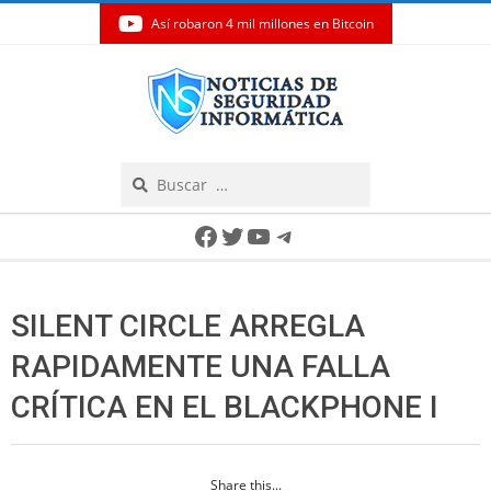
Así robaron 4 mil millones en Bitcoin
Skip
to
content
Search
Secondary
Facebook
Twitter
YouTube
Telegram
Navigation
Menu
SILENT CIRCLE ARREGLA
RAPIDAMENTE UNA FALLA
CRÍTICA EN EL BLACKPHONE I
Share this...