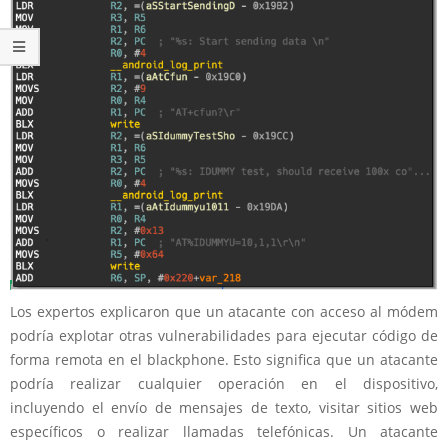
Los expertos explicaron que un atacante con acceso al módem
podría explotar otras vulnerabilidades para ejecutar código de
forma remota en el blackphone. Esto significa que un atacante
podría realizar cualquier operación en el dispositivo,
incluyendo el envío de mensajes de texto, visitar sitios web
específicos o realizar llamadas telefónicas. Un atacante