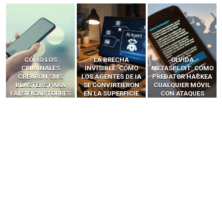
LA BRECHA
OLVIDA
CÓMO LOS HACKERS
INVISIBLE: CÓMO
METASPLOIT: CÓMO
INTERCEPTAN OTPS
LOS AGENTES DE IA
PREDATOR HACKEA
Y LLAMADAS
SE CONVIRTIERON
CUALQUIER MÓVIL
MÓVILES SIN
EN LA SUPERFICIE
CON ATAQUES
‘HACKEAR’ — EL
DE ATAQUE MÁS
PUBLICITARIOS
INCREÍBLE PODER DE
PELIGROSA DE
CERO-CLIC
LOS SIM BOXES”
2025–2026