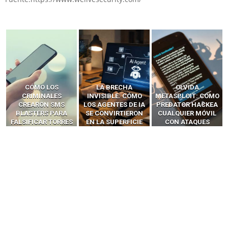
LA BRECHA
OLVIDA
CÓMO LOS HACKERS
INVISIBLE: CÓMO
METASPLOIT: CÓMO
INTERCEPTAN OTPS
LOS AGENTES DE IA
PREDATOR HACKEA
Y LLAMADAS
SE CONVIRTIERON
CUALQUIER MÓVIL
MÓVILES SIN
EN LA SUPERFICIE
CON ATAQUES
‘HACKEAR’ — EL
DE ATAQUE MÁS
PUBLICITARIOS
INCREÍBLE PODER DE
PELIGROSA DE
CERO-CLIC
LOS SIM BOXES”
2025–2026