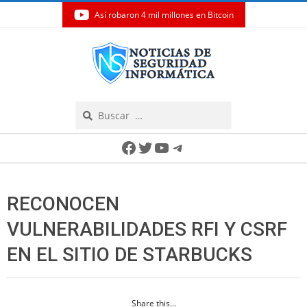
Así robaron 4 mil millones en Bitcoin
Skip
to
content
Search
Secondary
Facebook
Twitter
YouTube
Telegram
Navigation
Menu
RECONOCEN
VULNERABILIDADES RFI Y CSRF
EN EL SITIO DE STARBUCKS
Share this...