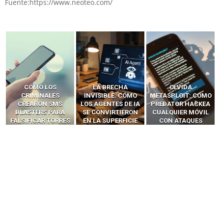
Fuente:https://www.neoteo.com/
LA BRECHA
OLVIDA
CÓMO LOS HACKERS
INVISIBLE: CÓMO
METASPLOIT: CÓMO
INTERCEPTAN OTPS
LOS AGENTES DE IA
PREDATOR HACKEA
Y LLAMADAS
SE CONVIRTIERON
CUALQUIER MÓVIL
MÓVILES SIN
EN LA SUPERFICIE
CON ATAQUES
‘HACKEAR’ — EL
DE ATAQUE MÁS
PUBLICITARIOS
INCREÍBLE PODER DE
PELIGROSA DE
CERO-CLIC
LOS SIM BOXES”
2025–2026