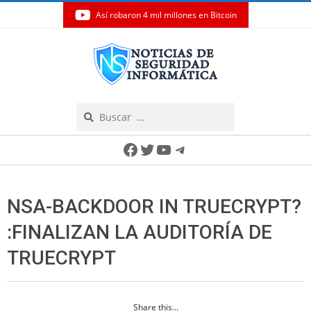
Así robaron 4 mil millones en Bitcoin
Skip
to
content
Search
Secondary
Facebook
Twitter
YouTube
Telegram
Navigation
Menu
NSA-BACKDOOR IN TRUECRYPT?
:FINALIZAN LA AUDITORÍA DE
TRUECRYPT
Share this...