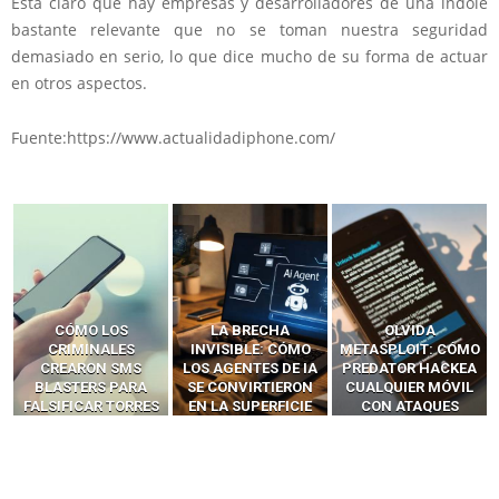
Está claro que hay empresas y desarrolladores de una índole
bastante relevante que no se toman nuestra seguridad
demasiado en serio, lo que dice mucho de su forma de actuar
en otros aspectos.
Fuente:https://www.actualidadiphone.com/
LA BRECHA
OLVIDA
CÓMO LOS HACKERS
INVISIBLE: CÓMO
METASPLOIT: CÓMO
INTERCEPTAN OTPS
LOS AGENTES DE IA
PREDATOR HACKEA
Y LLAMADAS
SE CONVIRTIERON
CUALQUIER MÓVIL
MÓVILES SIN
EN LA SUPERFICIE
CON ATAQUES
‘HACKEAR’ — EL
DE ATAQUE MÁS
PUBLICITARIOS
INCREÍBLE PODER DE
PELIGROSA DE
CERO-CLIC
LOS SIM BOXES”
2025–2026