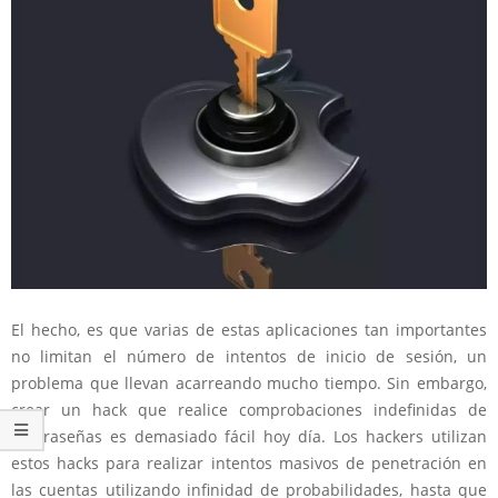
El hecho, es que varias de estas aplicaciones tan importantes
no limitan el número de intentos de inicio de sesión, un
problema que llevan acarreando mucho tiempo. Sin embargo,
crear un hack que realice comprobaciones indefinidas de
contraseñas es demasiado fácil hoy día. Los hackers utilizan
estos hacks para realizar intentos masivos de penetración en
las cuentas utilizando infinidad de probabilidades, hasta que