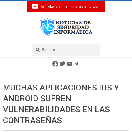
Así robaron 4 mil millones en Bitcoin
Skip
to
content
Search
Secondary
Facebook
Twitter
YouTube
Telegram
Navigation
Menu
MUCHAS APLICACIONES IOS Y
ANDROID SUFREN
VULNERABILIDADES EN LAS
CONTRASEÑAS