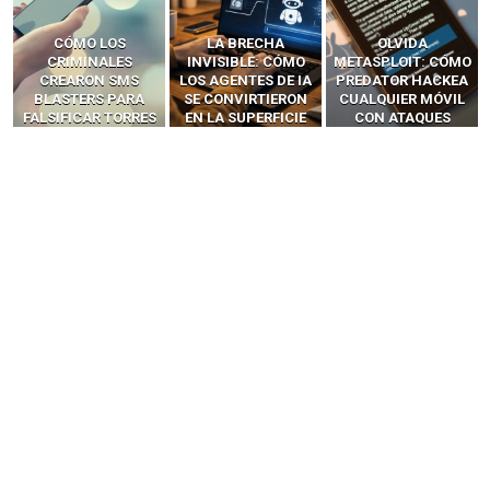
LA BRECHA
OLVIDA
CÓMO LOS HACKERS
INVISIBLE: CÓMO
METASPLOIT: CÓMO
INTERCEPTAN OTPS
LOS AGENTES DE IA
PREDATOR HACKEA
Y LLAMADAS
SE CONVIRTIERON
CUALQUIER MÓVIL
MÓVILES SIN
EN LA SUPERFICIE
CON ATAQUES
‘HACKEAR’ — EL
DE ATAQUE MÁS
PUBLICITARIOS
INCREÍBLE PODER DE
PELIGROSA DE
CERO-CLIC
LOS SIM BOXES”
2025–2026