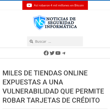
Así robaron 4 mil millones en Bitcoin
Skip
to
content
Search
Secondary
Facebook
Twitter
YouTube
Telegram
Navigation
Menu
MILES DE TIENDAS ONLINE
EXPUESTAS A UNA
VULNERABILIDAD QUE PERMITE
ROBAR TARJETAS DE CRÉDITO