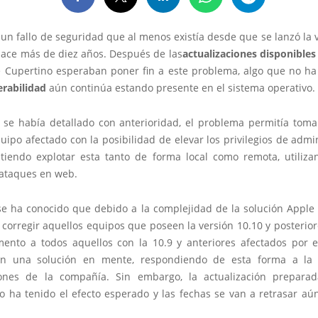
 un fallo de seguridad que al menos existía desde que se lanzó la
ace más de diez años. Después de las
actualizaciones disponibles
de Cupertino esperaban poner fin a este problema, algo que no ha 
erabilidad
aún continúa estando presente en el sistema operativo.
 se había detallado con anterioridad, el problema permitía tomar
quipo afectado con la posibilidad de elevar los privilegios de admi
itiendo explotar esta tanto de forma local como remota, utiliz
ataques en web.
se ha conocido que debido a la complejidad de la solución Apple 
corregir aquellos equipos que poseen la versión 10.10 y posterio
ento a todos aquellos con la 10.9 y anteriores afectados por 
n una solución en mente, respondiendo de esta forma a la p
iones de la compañía. Sin embargo, la actualización prepara
o ha tenido el efecto esperado y las fechas se van a retrasar aú