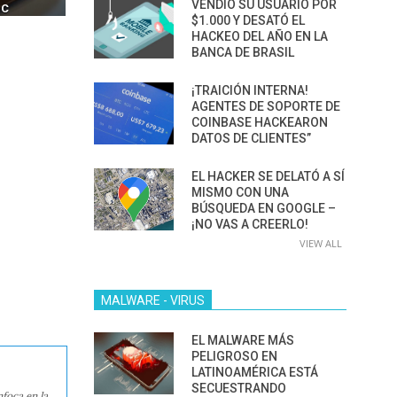
VENDIÓ SU USUARIO POR
IM BOXES”
AGÉNTICA
$1.000 Y DESATÓ EL
HACKEO DEL AÑO EN LA
BANCA DE BRASIL
¡TRAICIÓN INTERNA!
AGENTES DE SOPORTE DE
COINBASE HACKEARON
DATOS DE CLIENTES”
EL HACKER SE DELATÓ A SÍ
MISMO CON UNA
BÚSQUEDA EN GOOGLE –
¡NO VAS A CREERLO!
VIEW ALL
MALWARE - VIRUS
EL MALWARE MÁS
PELIGROSO EN
LATINOAMÉRICA ESTÁ
SECUESTRANDO
nfoca en la