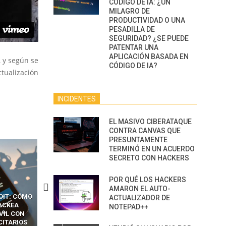
CÓDIGO DE IA: ¿UN
MILAGRO DE
PRODUCTIVIDAD O UNA
PESADILLA DE
SEGURIDAD? ¿SE PUEDE
PATENTAR UNA
APLICACIÓN BASADA EN
, y según se
CÓDIGO DE IA?
tualización
INCIDENTES
EL MASIVO CIBERATAQUE
CONTRA CANVAS QUE
PRESUNTAMENTE
TERMINÓ EN UN ACUERDO
SECRETO CON HACKERS
POR QUÉ LOS HACKERS
AMARON EL AUTO-
CKERS
13 TÉCNICAS
CÓMO LOS HACKERS
ACTUALIZADOR DE
OTPS Y
RIDÍCULAMENTE FÁCILES
MANIPULAN GITHUB
NOTEPAD++
LES SIN
PARA HACKEAR Y EXPLOTAR
COPILOT DENTRO DE VS C
INCREÍBLE
NAVEGADORES DE IA