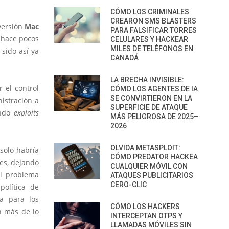
CÓMO LOS CRIMINALES
CREARON SMS BLASTERS
 versión
Mac
PARA FALSIFICAR TORRES
hace pocos
CELULARES Y HACKEAR
MILES DE TELÉFONOS EN
sido así ya
CANADÁ
LA BRECHA INVISIBLE:
 el control
CÓMO LOS AGENTES DE IA
SE CONVIRTIERON EN LA
nistración a
SUPERFICIE DE ATAQUE
ando
exploits
MÁS PELIGROSA DE 2025–
2026
OLVIDA METASPLOIT:
solo habría
CÓMO PREDATOR HACKEA
res, dejando
CUALQUIER MÓVIL CON
el problema
ATAQUES PUBLICITARIOS
CERO-CLIC
olítica de
da para los
CÓMO LOS HACKERS
n más de lo
INTERCEPTAN OTPS Y
LLAMADAS MÓVILES SIN