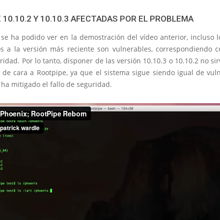
 10.10.2 Y 10.10.3 AFECTADAS POR EL PROBLEMA
se ha podido ver en la demostración del vídeo anterior, incluso 
os a la versión más reciente son vulnerables, correspondiendo c
ridad. Por lo tanto, disponer de las versión 10.10.3 o 10.10.2 no si
 de cara a Rootpipe, ya que el sistema sigue siendo igual de vuln
 ha mitigado el fallo de seguridad.