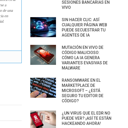
SESIONES BANCARIAS EN
rse a
VIVO
ro de una
cia en
SIN HACER CLIC: ASÍ
al.
CUALQUIER PÁGINA WEB
PUEDE SECUESTRAR TU
AGENTES DE IA
MUTACIÓN EN VIVO DE
CÓDIGO MALICIOSO:
CÓMO LA IA GENERA
VARIANTES EVASIVAS DE
MALWARE
RANSOMWARE EN EL
MARKETPLACE DE
MICROSOFT – ¿ESTÁ
SEGURO TU EDITOR DE
CÓDIGO?
¿UN VIRUS QUE EL EDR NO
PUEDE VER? ¡ASÍ TE ESTÁN
HACKEANDO AHORA!