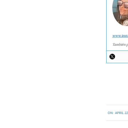
www.inst
También p
2015-
ON:
APRIL 22
04-
22