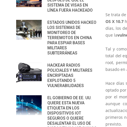
DESPUÉS DE QUE EL
SISTEMA DE VISAS EN
LÍNEA FUERA HACKEADO
Se trata de
OS X 10.7
h
ESTADOS UNIDOS HACKEO
LOS SISTEMAS DE
días, los 
MONITOREO DE
que la
vuln
TERREMOTOS EN CHINA
PARA ESPIAR BASES
MILITARES
Tal y como
SUBTERRÁNEAS
total del e
root, perm
HACKEAR RADIOS
basado en 
POLICIALES Y MILITARES
ENCRIPTADAS
EXPLOTANDO 5
Hace días 
VULNERABILIDADES
optado por 
por el mom
EL GOBIERNO DE EE. UU.
QUIERE ESTA NUEVA
aunque co
ETIQUETA EN LOS
actualizac
DISPOSITIVOS IOT
primeros n
SEGUROS O QUIERE
DESALENTAR EL USO DE
previsto.