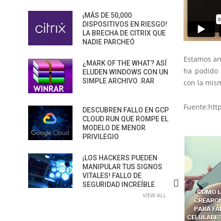
¡MÁS DE 50,000
DISPOSITIVOS EN RIESGO!
LA BRECHA DE CITRIX QUE
NADIE PARCHEÓ
Estamos ant
¿MARK OF THE WHAT? ASÍ
ha podido 
ELUDEN WINDOWS CON UN
SIMPLE ARCHIVO .RAR
con la mism
Fuente:htt
DESCUBREN FALLO EN GCP
CLOUD RUN QUE ROMPE EL
MODELO DE MENOR
PRIVILEGIO
¡LOS HACKERS PUEDEN
MANIPULAR TUS SIGNOS
VITALES! FALLO DE
SEGURIDAD INCREÍBLE
ÓMO LAVAR EL CEREBRO A
CÓMO LOS CRIMINALES
LA BRECHA
VIEW ALL
OS NAVEGADORES CON IA
CREARON SMS BLASTERS
LOS AG
PARA ROBAR SECRETOS
PARA FALSIFICAR TORRES
CONVI
CELULARES Y HACKEAR MILES
SUPERFIC