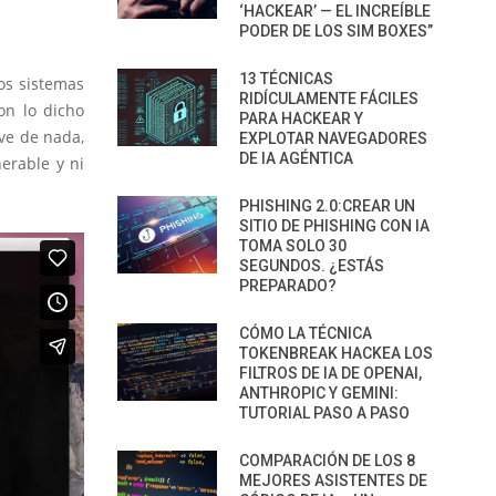
‘HACKEAR’ — EL INCREÍBLE
PODER DE LOS SIM BOXES”
13 TÉCNICAS
los sistemas
RIDÍCULAMENTE FÁCILES
on lo dicho
PARA HACKEAR Y
rve de nada,
EXPLOTAR NAVEGADORES
DE IA AGÉNTICA
erable y ni
PHISHING 2.0:CREAR UN
SITIO DE PHISHING CON IA
TOMA SOLO 30
SEGUNDOS. ¿ESTÁS
PREPARADO?
CÓMO LA TÉCNICA
TOKENBREAK HACKEA LOS
FILTROS DE IA DE OPENAI,
ANTHROPIC Y GEMINI:
TUTORIAL PASO A PASO
COMPARACIÓN DE LOS 8
MEJORES ASISTENTES DE