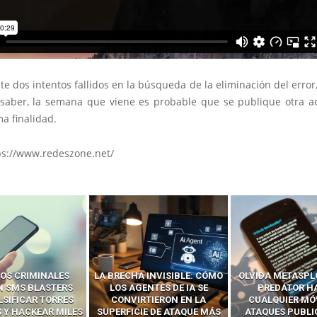
e dos intentos fallidos en la búsqueda de la eliminación del error
saber, la semana que viene es probable que se publique otra ac
a finalidad.
ps://www.redeszone.net/
 INVISIBLE: CÓMO
OLVIDA METASPLOIT: CÓMO
CÓMO LOS HA
ENTES DE IA SE
PREDATOR HACKEA
INTERCEPTAN 
RTIERON EN LA
CUALQUIER MÓVIL CON
LLAMADAS MÓVI
IE DE ATAQUE MÁS
ATAQUES PUBLICITARIOS
‘HACKEAR’ — EL 