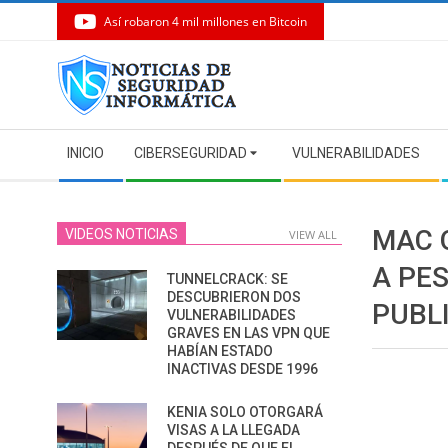
Así robaron 4 mil millones en Bitcoin
Skip
to
content
Secondary
INICIO
CIBERSEGURIDAD
VULNERABILIDADES
Navigation
Menu
MAC 
VIDEOS NOTICIAS
VIEW ALL
A PE
TUNNELCRACK: SE
DESCUBRIERON DOS
PUBL
VULNERABILIDADES
GRAVES EN LAS VPN QUE
HABÍAN ESTADO
INACTIVAS DESDE 1996
KENIA SOLO OTORGARÁ
VISAS A LA LLEGADA