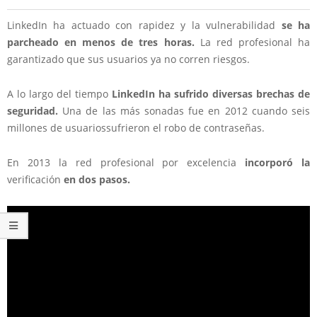
LinkedIn ha actuado con rapidez y la vulnerabilidad
se ha
parcheado en menos de tres horas.
La red profesional ha
garantizado que sus usuarios ya no corren riesgos.
A lo largo del tiempo
LinkedIn ha sufrido diversas brechas de
seguridad.
Una de las más sonadas fue en 2012 cuando seis
millones de usuariossufrieron el robo de contraseñas.
En 2013 la red profesional por excelencia
incorporó la
verificación
en dos pasos.