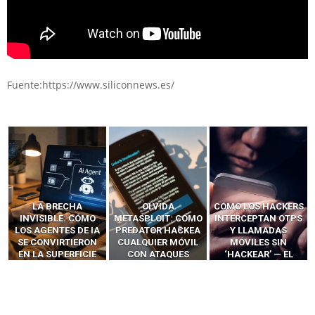
Fuente:https://www.siliconnews.es/
LA BRECHA
OLVIDA
CÓMO LOS HACKERS
INVISIBLE: CÓMO
METASPLOIT: CÓMO
INTERCEPTAN OTPS
LOS AGENTES DE IA
PREDATOR HACKEA
Y LLAMADAS
SE CONVIRTIERON
CUALQUIER MÓVIL
MÓVILES SIN
EN LA SUPERFICIE
CON ATAQUES
‘HACKEAR’ — EL
DE ATAQUE MÁS
PUBLICITARIOS
INCREÍBLE PODER DE
PELIGROSA DE
CERO-CLIC
LOS SIM BOXES”
2025–2026