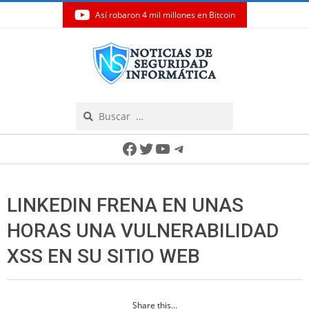
Así robaron 4 mil millones en Bitcoin
Skip
to
content
Search
Secondary
Facebook
Twitter
YouTube
Telegram
Navigation
Menu
LINKEDIN FRENA EN UNAS
HORAS UNA VULNERABILIDAD
XSS EN SU SITIO WEB
Share this...