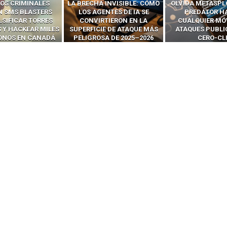
OS CRIMINALES
LA BRECHA INVISIBLE: CÓMO
OLVIDA METASPL
N SMS BLASTERS
LOS AGENTES DE IA SE
PREDATOR H
LSIFICAR TORRES
CONVIRTIERON EN LA
CUALQUIER MÓ
 Y HACKEAR MILES
SUPERFICIE DE ATAQUE MÁS
ATAQUES PUBLI
FONOS EN CANADÁ
PELIGROSA DE 2025–2026
CERO-CL