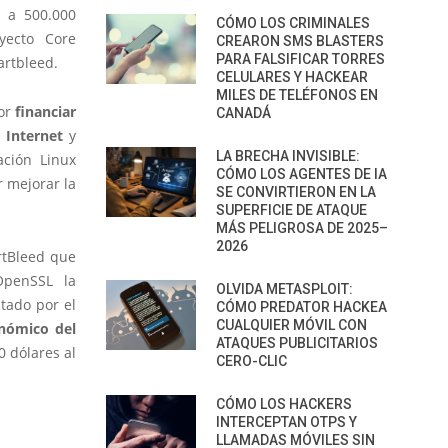
r a 500.000
CÓMO LOS CRIMINALES
yecto Core
CREARON SMS BLASTERS
PARA FALSIFICAR TORRES
artbleed.
CELULARES Y HACKEAR
MILES DE TELÉFONOS EN
por
financiar
CANADÁ
 Internet
y
LA BRECHA INVISIBLE:
ación Linux
CÓMO LOS AGENTES DE IA
r mejorar la
SE CONVIRTIERON EN LA
SUPERFICIE DE ATAQUE
MÁS PELIGROSA DE 2025–
2026
artBleed que
OpenSSL la
OLVIDA METASPLOIT:
ctado por el
CÓMO PREDATOR HACKEA
CUALQUIER MÓVIL CON
onómico del
ATAQUES PUBLICITARIOS
 dólares al
CERO-CLIC
CÓMO LOS HACKERS
INTERCEPTAN OTPS Y
LLAMADAS MÓVILES SIN