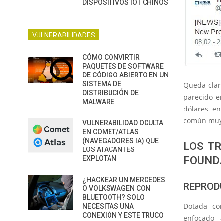
DISPOSITIVOS IOT CHINOS
VULNERABILIDADES
CÓMO CONVIRTIR
PAQUETES DE SOFTWARE
DE CÓDIGO ABIERTO EN UN
SISTEMA DE
Queda claro
DISTRIBUCIÓN DE
parecido e
MALWARE
dólares e
común muy 
VULNERABILIDAD OCULTA
EN COMET/ATLAS
(NAVEGADORES IA) QUE
LOS T
LOS ATACANTES
EXPLOTAN
FOUND
¿HACKEAR UN MERCEDES
REPROD
O VOLKSWAGEN CON
BLUETOOTH? SOLO
Dotada co
NECESITAS UNA
CONEXIÓN Y ESTE TRUCO
enfocado 