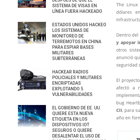
DESPUÉS DE QUE EL
The Linux 
SISTEMA DE VISAS EN
LÍNEA FUERA HACKEADO
dólares e
Infrastruct
ESTADOS UNIDOS HACKEO
LOS SISTEMAS DE
Dentro del 
MONITOREO DE
TERREMOTOS EN CHINA
y apoyar i
PARA ESPIAR BASES
otros sist
MILITARES
anunció que
SUBTERRÁNEAS
seguridad 
HACKEAR RADIOS
POLICIALES Y MILITARES
El proyecto
ENCRIPTADAS
afectó a 
EXPLOTANDO 5
VULNERABILIDADES
implementac
bug Heartb
EL GOBIERNO DE EE. UU.
CII
, para s
QUIERE ESTA NUEVA
año en for
ETIQUETA EN LOS
DISPOSITIVOS IOT
SEGUROS O QUIERE
DESALENTAR EL USO DE