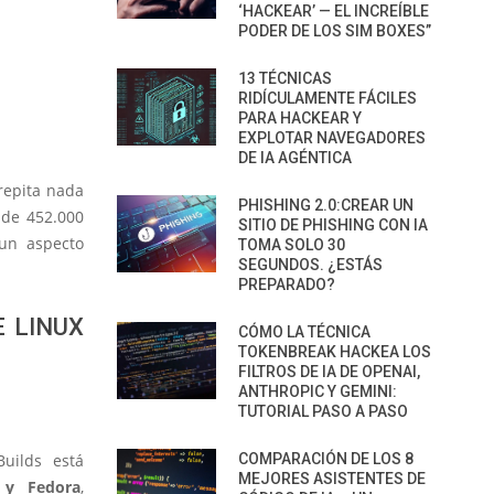
‘HACKEAR’ — EL INCREÍBLE
PODER DE LOS SIM BOXES”
13 TÉCNICAS
RIDÍCULAMENTE FÁCILES
PARA HACKEAR Y
EXPLOTAR NAVEGADORES
DE IA AGÉNTICA
 repita nada
PHISHING 2.0:CREAR UN
 de 452.000
SITIO DE PHISHING CON IA
un aspecto
TOMA SOLO 30
SEGUNDOS. ¿ESTÁS
PREPARADO?
 LINUX
CÓMO LA TÉCNICA
TOKENBREAK HACKEA LOS
FILTROS DE IA DE OPENAI,
ANTHROPIC Y GEMINI:
TUTORIAL PASO A PASO
uilds está
COMPARACIÓN DE LOS 8
MEJORES ASISTENTES DE
 y Fedora
,