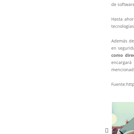
de software
Hasta ahor
tecnología
Además de 
en segurid
como direc
encargará
mencionad
Fuente:htt