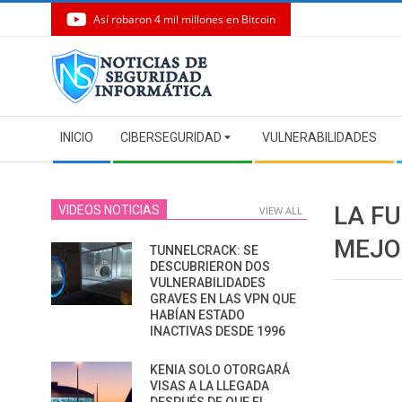
Así robaron 4 mil millones en Bitcoin
Skip
to
content
Secondary
INICIO
CIBERSEGURIDAD
VULNERABILIDADES
Navigation
Menu
LA FU
VIDEOS NOTICIAS
VIEW ALL
MEJO
TUNNELCRACK: SE
DESCUBRIERON DOS
VULNERABILIDADES
GRAVES EN LAS VPN QUE
HABÍAN ESTADO
INACTIVAS DESDE 1996
KENIA SOLO OTORGARÁ
VISAS A LA LLEGADA