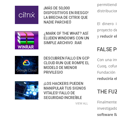
permitien
¡MÁS DE 50,000
distribuci
DISPOSITIVOS EN RIESGO!
LA BRECHA DE CITRIX QUE
NADIE PARCHEÓ
El dinero 
proyecto de
¿MARK OF THE WHAT? ASÍ
y
reducir e
ELUDEN WINDOWS CON UN
SIMPLE ARCHIVO .RAR
FALSE P
DESCUBREN FALLO EN GCP
Con una inv
CLOUD RUN QUE ROMPE EL
Cuoq, cofun
MODELO DE MENOR
Fundación 
PRIVILEGIO
reduciría e
¡LOS HACKERS PUEDEN
MANIPULAR TUS SIGNOS
THE FU
VITALES! FALLO DE
SEGURIDAD INCREÍBLE
Finalmente
VIEW ALL
investigad
software 