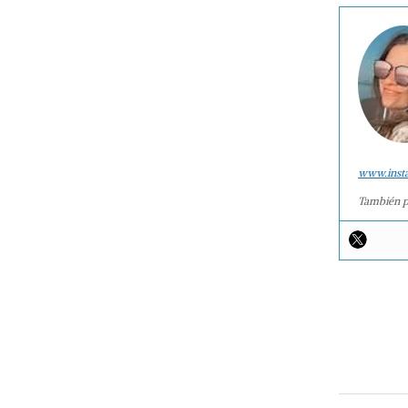
www.inst
También p
2015-