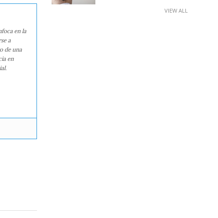
VIEW ALL
nfoca en la
rse a
ro de una
cia en
al.