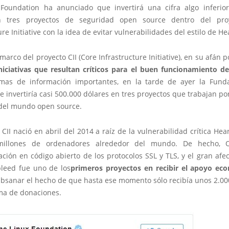
Foundation ha anunciado que invertirá una cifra algo inferio
n tres proyectos de seguridad open source dentro del pro
ure Initiative con la idea de evitar vulnerabilidades del estilo de He
marco del proyecto CII (Core Infrastructure Initiative), en su afán 
niciativas que resultan críticos para el buen funcionamiento de
emas de información importantes, en la tarde de ayer la Fund
 invertiría casi 500.000 dólares en tres proyectos que trabajan po
del mundo open source.
 CII nació en abril del 2014 a raíz de la vulnerabilidad crítica He
millones de ordenadores alrededor del mundo. De hecho, 
ión en código abierto de los protocolos SSL y TLS, y el gran afe
leed fue uno de los
primeros proyectos en recibir el apoyo ec
ubsanar el hecho de que hasta ese momento sólo recibía unos 2.000
ma de donaciones.