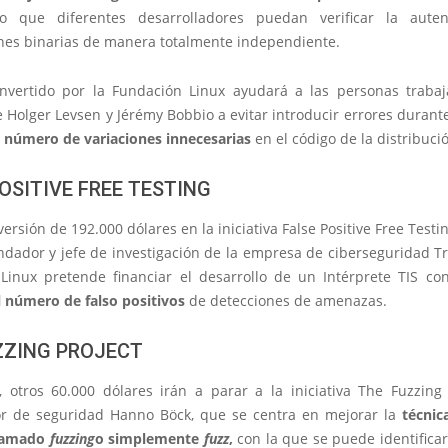
do que diferentes desarrolladores puedan verificar la auten
ones binarias de manera totalmente independiente.
invertido por la Fundación Linux ayudará a las personas traba
 Holger Levsen y Jérémy Bobbio a evitar introducir errores durant
l número de variaciones innecesarias
en el código de la distribuci
OSITIVE FREE TESTING
ersión de 192.000 dólares en la iniciativa False Positive Free Testi
dador y jefe de investigación de la empresa de ciberseguridad Tr
Linux pretende financiar el desarrollo de un Intérprete TIS co
l número de falso positivos
de detecciones de amenazas.
ZZING PROJECT
, otros 60.000 dólares irán a parar a la iniciativa The Fuzzing 
or de seguridad Hanno Böck, que se centra en mejorar la
técnic
llamado
fuzzing
o simplemente
fuzz
,
con la que se puede identifica