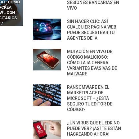
OIT: CÓMO
CÓMO LOS HACKERS
13 TÉCNICAS
SESIONES BANCARIAS EN
ACKEA
INTERCEPTAN OTPS Y
RIDÍCULAMENTE FÁCILE
VIVO
VIL CON
LLAMADAS MÓVILES SIN
PARA HACKEAR Y EXPLO
CITARIOS
‘HACKEAR’ — EL INCREÍBLE
NAVEGADORES DE IA
SIN HACER CLIC: ASÍ
IC
PODER DE LOS SIM BOXES”
AGÉNTICA
CUALQUIER PÁGINA WEB
PUEDE SECUESTRAR TU
AGENTES DE IA
MUTACIÓN EN VIVO DE
CÓDIGO MALICIOSO:
CÓMO LA IA GENERA
VARIANTES EVASIVAS DE
MALWARE
RANSOMWARE EN EL
MARKETPLACE DE
MICROSOFT – ¿ESTÁ
SEGURO TU EDITOR DE
CÓDIGO?
¿UN VIRUS QUE EL EDR NO
PUEDE VER? ¡ASÍ TE ESTÁN
HACKEANDO AHORA!