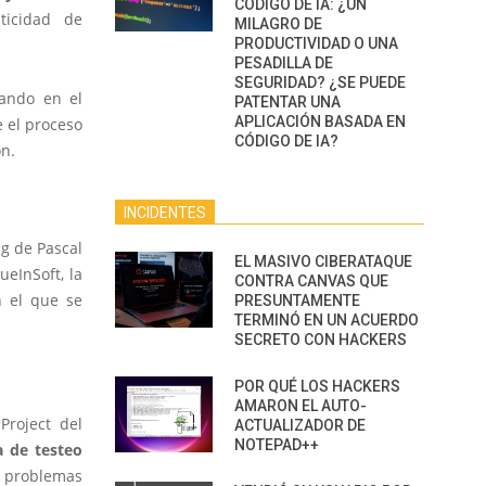
CÓDIGO DE IA: ¿UN
ticidad de
MILAGRO DE
PRODUCTIVIDAD O UNA
PESADILLA DE
SEGURIDAD? ¿SE PUEDE
jando en el
PATENTAR UNA
APLICACIÓN BASADA EN
e el proceso
CÓDIGO DE IA?
ón.
INCIDENTES
ng de Pascal
EL MASIVO CIBERATAQUE
ueInSoft, la
CONTRA CANVAS QUE
n el que se
PRESUNTAMENTE
TERMINÓ EN UN ACUERDO
SECRETO CON HACKERS
POR QUÉ LOS HACKERS
AMARON EL AUTO-
Project del
ACTUALIZADOR DE
NOTEPAD++
a de testeo
r problemas