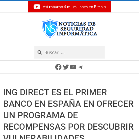
Así robaron 4 mil millones en Bitcoin
Skip
to
content
Search
Secondary
Facebook
Twitter
YouTube
Telegram
Navigation
Menu
ING DIRECT ES EL PRIMER
BANCO EN ESPAÑA EN OFRECER
UN PROGRAMA DE
RECOMPENSAS POR DESCUBRIR
VULNERABILIDADES