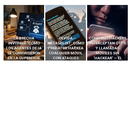
LA BRECHA
OLVIDA
CÓMO LOS HACKERS
INVISIBLE: CÓMO
METASPLOIT: CÓMO
INTERCEPTAN OTPS
LOS AGENTES DE IA
PREDATOR HACKEA
Y LLAMADAS
SE CONVIRTIERON
CUALQUIER MÓVIL
MÓVILES SIN
EN LA SUPERFICIE
CON ATAQUES
‘HACKEAR’ — EL
DE ATAQUE MÁS
PUBLICITARIOS
INCREÍBLE PODER DE
PELIGROSA DE
CERO-CLIC
LOS SIM BOXES”
2025–2026