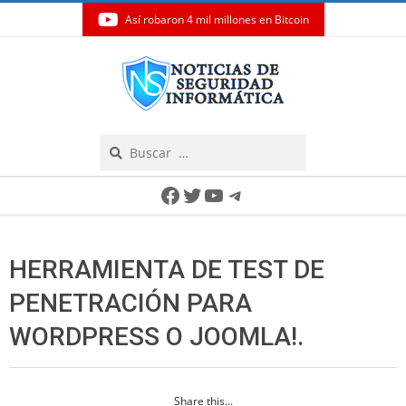
Así robaron 4 mil millones en Bitcoin
Skip
to
content
Search
Secondary
Facebook
Twitter
YouTube
Telegram
Navigation
Menu
HERRAMIENTA DE TEST DE
PENETRACIÓN PARA
WORDPRESS O JOOMLA!.
Share this...