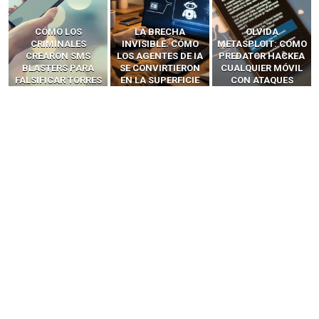
LA BRECHA
OLVIDA
CÓMO LOS HACKERS
INVISIBLE: CÓMO
METASPLOIT: CÓMO
INTERCEPTAN OTPS
LOS AGENTES DE IA
PREDATOR HACKEA
Y LLAMADAS
SE CONVIRTIERON
CUALQUIER MÓVIL
MÓVILES SIN
EN LA SUPERFICIE
CON ATAQUES
‘HACKEAR’ — EL
DE ATAQUE MÁS
PUBLICITARIOS
INCREÍBLE PODER DE
PELIGROSA DE
CERO-CLIC
LOS SIM BOXES”
2025–2026