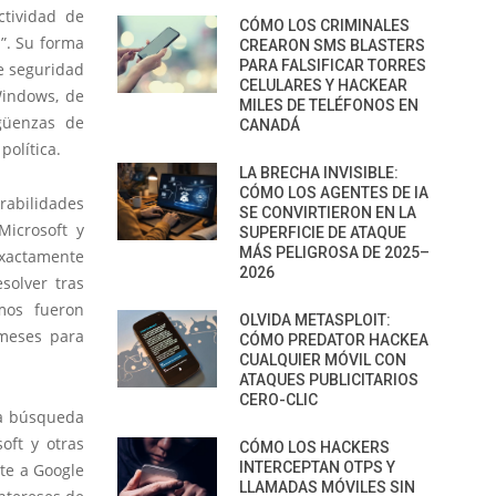
ctividad de
CÓMO LOS CRIMINALES
l”. Su forma
CREARON SMS BLASTERS
PARA FALSIFICAR TORRES
de seguridad
CELULARES Y HACKEAR
Windows, de
MILES DE TELÉFONOS EN
rgüenzas de
CANADÁ
política.
LA BRECHA INVISIBLE:
CÓMO LOS AGENTES DE IA
rabilidades
SE CONVIRTIERON EN LA
icrosoft y
SUPERFICIE DE ATAQUE
MÁS PELIGROSA DE 2025–
exactamente
2026
solver tras
mos fueron
OLVIDA METASPLOIT:
 meses para
CÓMO PREDATOR HACKEA
CUALQUIER MÓVIL CON
ATAQUES PUBLICITARIOS
CERO-CLIC
la búsqueda
oft y otras
CÓMO LOS HACKERS
INTERCEPTAN OTPS Y
nte a Google
LLAMADAS MÓVILES SIN