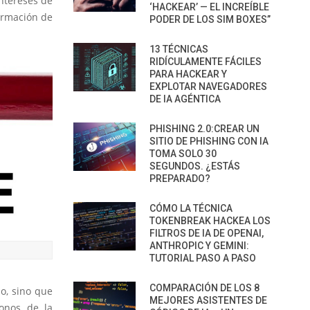
intereses de
‘HACKEAR’ — EL INCREÍBLE
formación de
PODER DE LOS SIM BOXES”
13 TÉCNICAS
RIDÍCULAMENTE FÁCILES
PARA HACKEAR Y
EXPLOTAR NAVEGADORES
DE IA AGÉNTICA
PHISHING 2.0:CREAR UN
SITIO DE PHISHING CON IA
TOMA SOLO 30
SEGUNDOS. ¿ESTÁS
PREPARADO?
CÓMO LA TÉCNICA
TOKENBREAK HACKEA LOS
FILTROS DE IA DE OPENAI,
ANTHROPIC Y GEMINI:
TUTORIAL PASO A PASO
COMPARACIÓN DE LOS 8
o, sino que
MEJORES ASISTENTES DE
donos de la