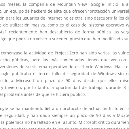
os meses, la compañía de Mountain View -Google- inició la a
o, un equipo de hackers de élite que ofrecen “protección universa
ón para los usuarios de Internet no es otra, sino descubrir fallos 
e de utilización masiva, como es el caso del sistema operativo 
 Así, recientemente han descubierto de forma pública las ve
algo que podría no volver a suceder, puesto que han modificado su 
comenzase la actividad de Project Zero han sido varias las vulne
echo públicas, pero las más comentadas tienen que ver con M
 versiones de su sistema operativo de escritorio Windows. Hace 
ogle publicaba el tercer fallo de seguridad de Windows sin re
ecido a Microsoft un plazo de 90 días desde que ellos mis
s y tuvieron, por lo tanto, la oportunidad de trabajar durante 3
el problema antes de que se hiciera público.
gle se ha mantenido fiel a un protocolo de actuación lícito en 
de seguridad, y han dado siempre un plazo de 90 días a Micros
la polémica no ha faltado en el asunto. Microsoft criticó durame