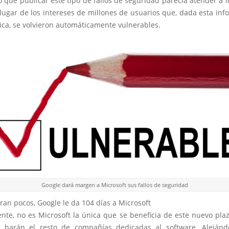
que publicar este tipo de fallos de seguridad parecía atender a 
lugar de los intereses de millones de usuarios que, dada esta in
ica, se volvieron automáticamente vulnerables.
Google dará margen a Microsoft sus fallos de seguridad
eran pocos, Google le da 104 días a Microsoft
nte, no es Microsoft la única que se beneficia de este nuevo plaz
 harán el resto de compañías dedicadas al software. Aleján