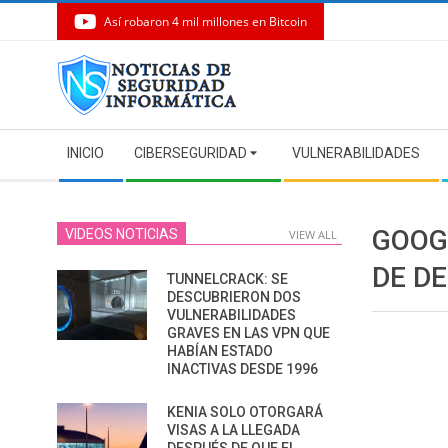
Así robaron 4 mil millones en Bitcoin
Skip
to
content
Secondary
INICIO
CIBERSEGURIDAD
VULNERABILIDADES
Navigation
Menu
GOOG
VIDEOS NOTICIAS
VIEW ALL
DE D
TUNNELCRACK: SE
DESCUBRIERON DOS
VULNERABILIDADES
GRAVES EN LAS VPN QUE
HABÍAN ESTADO
INACTIVAS DESDE 1996
KENIA SOLO OTORGARÁ
VISAS A LA LLEGADA