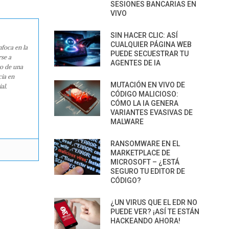
SESIONES BANCARIAS EN
VIVO
SIN HACER CLIC: ASÍ
CUALQUIER PÁGINA WEB
nfoca en la
PUEDE SECUESTRAR TU
rse a
AGENTES DE IA
ro de una
cia en
MUTACIÓN EN VIVO DE
al.
CÓDIGO MALICIOSO:
CÓMO LA IA GENERA
VARIANTES EVASIVAS DE
MALWARE
RANSOMWARE EN EL
MARKETPLACE DE
MICROSOFT – ¿ESTÁ
SEGURO TU EDITOR DE
CÓDIGO?
¿UN VIRUS QUE EL EDR NO
PUEDE VER? ¡ASÍ TE ESTÁN
HACKEANDO AHORA!