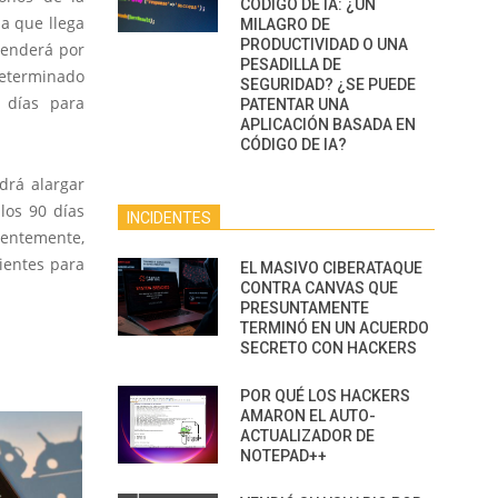
CÓDIGO DE IA: ¿UN
ia que llega
MILAGRO DE
PRODUCTIVIDAD O UNA
xtenderá por
PESADILLA DE
determinado
SEGURIDAD? ¿SE PUEDE
 días para
PATENTAR UNA
APLICACIÓN BASADA EN
CÓDIGO DE IA?
drá alargar
los 90 días
INCIDENTES
dentemente,
ientes para
EL MASIVO CIBERATAQUE
CONTRA CANVAS QUE
PRESUNTAMENTE
TERMINÓ EN UN ACUERDO
SECRETO CON HACKERS
POR QUÉ LOS HACKERS
AMARON EL AUTO-
ACTUALIZADOR DE
NOTEPAD++