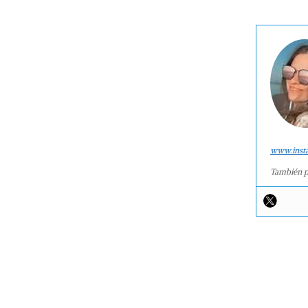
www.inst
También p