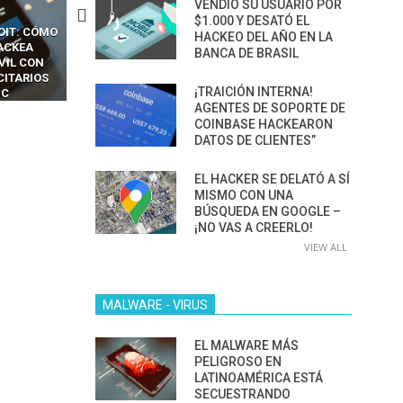
VENDIÓ SU USUARIO POR
$1.000 Y DESATÓ EL
CKERS
13 TÉCNICAS
CÓMO LOS HACKERS
HACKEO DEL AÑO EN LA
OTPS Y
RIDÍCULAMENTE FÁCILES
MANIPULAN GITHUB
BANCA DE BRASIL
LES SIN
PARA HACKEAR Y EXPLOTAR
COPILOT DENTRO DE VS C
INCREÍBLE
NAVEGADORES DE IA
¡TRAICIÓN INTERNA!
IM BOXES”
AGÉNTICA
AGENTES DE SOPORTE DE
COINBASE HACKEARON
DATOS DE CLIENTES”
EL HACKER SE DELATÓ A SÍ
MISMO CON UNA
BÚSQUEDA EN GOOGLE –
¡NO VAS A CREERLO!
VIEW ALL
MALWARE - VIRUS
EL MALWARE MÁS
PELIGROSO EN
LATINOAMÉRICA ESTÁ
SECUESTRANDO