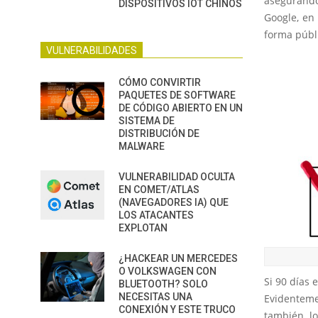
asegurando 
DISPOSITIVOS IOT CHINOS
Google, en 
forma públ
VULNERABILIDADES
CÓMO CONVIRTIR
PAQUETES DE SOFTWARE
DE CÓDIGO ABIERTO EN UN
SISTEMA DE
DISTRIBUCIÓN DE
MALWARE
VULNERABILIDAD OCULTA
EN COMET/ATLAS
(NAVEGADORES IA) QUE
LOS ATACANTES
EXPLOTAN
¿HACKEAR UN MERCEDES
O VOLKSWAGEN CON
Si 90 días 
BLUETOOTH? SOLO
NECESITAS UNA
Evidenteme
CONEXIÓN Y ESTE TRUCO
también lo