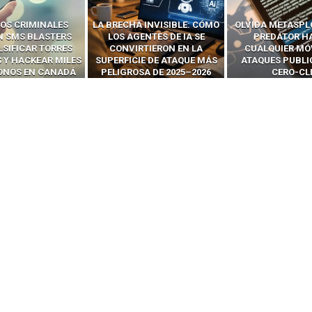
 INVISIBLE: CÓMO
OLVIDA METASPLOIT: CÓMO
CÓMO LOS HA
ENTES DE IA SE
PREDATOR HACKEA
INTERCEPTAN 
RTIERON EN LA
CUALQUIER MÓVIL CON
LLAMADAS MÓVI
IE DE ATAQUE MÁS
ATAQUES PUBLICITARIOS
‘HACKEAR’ — EL 
SA DE 2025–2026
CERO-CLIC
PODER DE LOS S