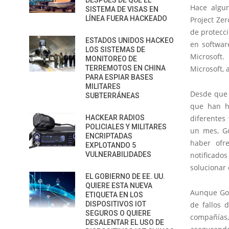
DESPUÉS DE QUE EL
Hace algun
SISTEMA DE VISAS EN
LÍNEA FUERA HACKEADO
Project Zer
de protecci
ESTADOS UNIDOS HACKEO
en softwar
LOS SISTEMAS DE
Microsoft.
MONITOREO DE
TERREMOTOS EN CHINA
Microsoft, 
PARA ESPIAR BASES
MILITARES
Desde que 
SUBTERRÁNEAS
que han h
HACKEAR RADIOS
diferentes
POLICIALES Y MILITARES
un mes, Go
ENCRIPTADAS
haber ofr
EXPLOTANDO 5
VULNERABILIDADES
notificado
solucionar 
EL GOBIERNO DE EE. UU.
QUIERE ESTA NUEVA
Aunque Goo
ETIQUETA EN LOS
DISPOSITIVOS IOT
de fallos 
SEGUROS O QUIERE
compañías, 
DESALENTAR EL USO DE