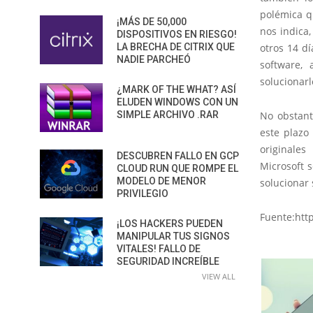
polémica qu
¡MÁS DE 50,000
nos indica,
DISPOSITIVOS EN RIESGO!
LA BRECHA DE CITRIX QUE
otros 14 d
NADIE PARCHEÓ
software,
solucionarl
¿MARK OF THE WHAT? ASÍ
ELUDEN WINDOWS CON UN
SIMPLE ARCHIVO .RAR
No obstant
este plazo
originales
DESCUBREN FALLO EN GCP
Microsoft 
CLOUD RUN QUE ROMPE EL
MODELO DE MENOR
solucionar
PRIVILEGIO
Fuente:htt
¡LOS HACKERS PUEDEN
MANIPULAR TUS SIGNOS
VITALES! FALLO DE
SEGURIDAD INCREÍBLE
VIEW ALL