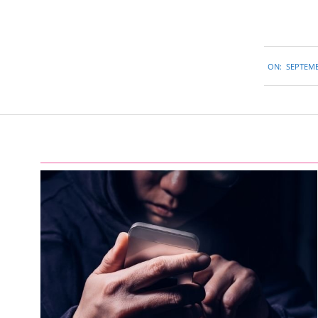
2015-
ON:
SEPTEMB
09-
12