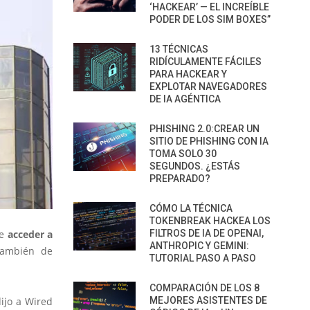
‘HACKEAR’ — EL INCREÍBLE
PODER DE LOS SIM BOXES”
13 TÉCNICAS
RIDÍCULAMENTE FÁCILES
PARA HACKEAR Y
EXPLOTAR NAVEGADORES
DE IA AGÉNTICA
PHISHING 2.0:CREAR UN
SITIO DE PHISHING CON IA
TOMA SOLO 30
SEGUNDOS. ¿ESTÁS
PREPARADO?
CÓMO LA TÉCNICA
TOKENBREAK HACKEA LOS
e
acceder a
FILTROS DE IA DE OPENAI,
ANTHROPIC Y GEMINI:
también de
TUTORIAL PASO A PASO
COMPARACIÓN DE LOS 8
dijo a Wired
MEJORES ASISTENTES DE