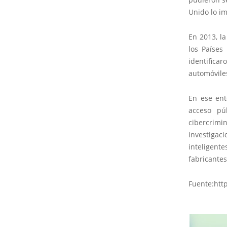
Unido lo im
En 2013, l
los Países
identifica
automóviles
En ese ent
acceso pú
cibercrimi
investiga
inteligen
fabricantes
Fuente:htt