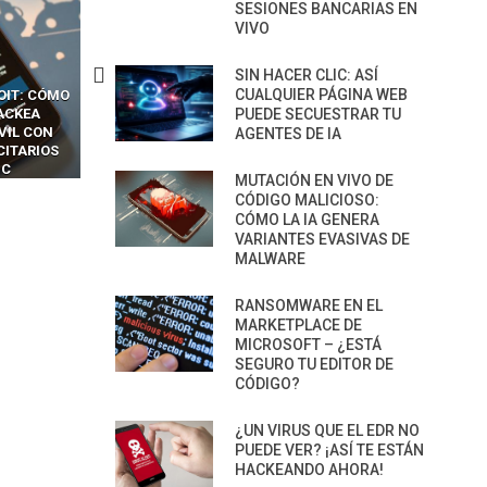
SESIONES BANCARIAS EN
VIVO
SIN HACER CLIC: ASÍ
CUALQUIER PÁGINA WEB
CKERS
13 TÉCNICAS
CÓMO LOS HACKERS
OTPS Y
RIDÍCULAMENTE FÁCILES
MANIPULAN GITHUB
PUEDE SECUESTRAR TU
LES SIN
PARA HACKEAR Y EXPLOTAR
COPILOT DENTRO DE VS C
AGENTES DE IA
INCREÍBLE
NAVEGADORES DE IA
IM BOXES”
AGÉNTICA
MUTACIÓN EN VIVO DE
CÓDIGO MALICIOSO:
CÓMO LA IA GENERA
VARIANTES EVASIVAS DE
MALWARE
RANSOMWARE EN EL
MARKETPLACE DE
MICROSOFT – ¿ESTÁ
SEGURO TU EDITOR DE
CÓDIGO?
¿UN VIRUS QUE EL EDR NO
PUEDE VER? ¡ASÍ TE ESTÁN
HACKEANDO AHORA!