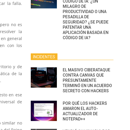
CÓDIGO DE IA: ¿UN
r la falla.
MILAGRO DE
PRODUCTIVIDAD O UNA
PESADILLA DE
SEGURIDAD? ¿SE PUEDE
 pero no es
PATENTAR UNA
resolver la
APLICACIÓN BASADA EN
CÓDIGO DE IA?
 en general
en con los
INCIDENTES
itorio y de
EL MASIVO CIBERATAQUE
ática de la
CONTRA CANVAS QUE
.
PRESUNTAMENTE
TERMINÓ EN UN ACUERDO
SECRETO CON HACKERS
 esto en ese
niversal de
POR QUÉ LOS HACKERS
AMARON EL AUTO-
ACTUALIZADOR DE
NOTEPAD++
 similar no
ia del Reino