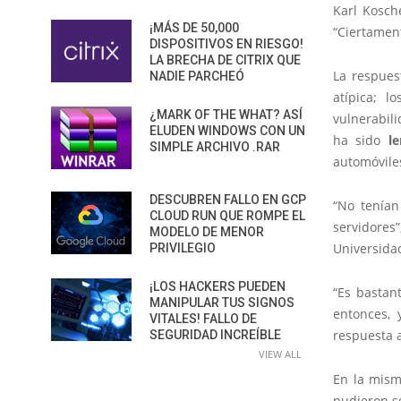
Karl Kosch
¡MÁS DE 50,000
“Ciertament
DISPOSITIVOS EN RIESGO!
LA BRECHA DE CITRIX QUE
La respues
NADIE PARCHEÓ
atípica; l
¿MARK OF THE WHAT? ASÍ
vulnerabil
ELUDEN WINDOWS CON UN
ha sido
le
SIMPLE ARCHIVO .RAR
automóvile
DESCUBREN FALLO EN GCP
“No tenían
CLOUD RUN QUE ROMPE EL
servidores
MODELO DE MENOR
Universidad
PRIVILEGIO
¡LOS HACKERS PUEDEN
“Es bastant
MANIPULAR TUS SIGNOS
entonces, 
VITALES! FALLO DE
respuesta a
SEGURIDAD INCREÍBLE
VIEW ALL
En la mism
pudieron se