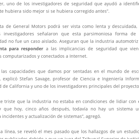
er, uno de los investigadores de seguridad que ayudó a identifica
e hubiera sido mejor si se hubiera corregido antes”.
ta de General Motors podrá ser vista como lenta y descuidada,
os investigadores señalaron que esta parsimoniosa forma de 
idad no fue un caso aislado. Aseguran que la industria automotriz
nta para responder
a las implicancias de seguridad que vien
s computarizados y conectados a Internet.
 las capacidades que damos por sentadas en el mundo de escr
”, explicó Stefan Savage, profesor de Ciencia e Ingeniería Inform
 de California y uno de los investigadores principales del proyecto
e triste que la industria no estaba en condiciones de lidiar con
y que hoy, cinco años después, todavía no hay un sistema u
 incidentes y actualización de sistemas”, agregó.
a línea, se reveló el mes pasado que los hallazgos de un estudio
r publicados debido a que un juez del Tribunal Superior de Justic