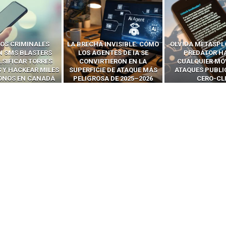
 INVISIBLE: CÓMO
OLVIDA METASPLOIT: CÓMO
CÓMO LOS HA
ENTES DE IA SE
PREDATOR HACKEA
INTERCEPTAN 
RTIERON EN LA
CUALQUIER MÓVIL CON
LLAMADAS MÓVI
IE DE ATAQUE MÁS
ATAQUES PUBLICITARIOS
‘HACKEAR’ — EL 
SA DE 2025–2026
CERO-CLIC
PODER DE LOS S