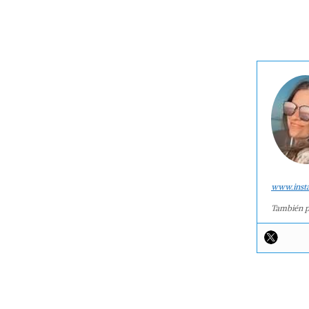
www.inst
También p