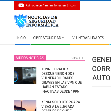
Así robaron 4 mil millones en Bitcoin
Skip
to
content
Secondary
INICIO
CIBERSEGURIDAD
VULNERABILIDADES
Navigation
Menu
GENE
VIDEOS NOTICIAS
VIEW ALL
CORR
TUNNELCRACK: SE
DESCUBRIERON DOS
AUTO
VULNERABILIDADES
GRAVES EN LAS VPN QUE
HABÍAN ESTADO
INACTIVAS DESDE 1996
KENIA SOLO OTORGARÁ
VISAS A LA LLEGADA