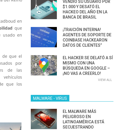
VENDIÓ SU USUARIO POR
$1.000 Y DESATÓ EL
HACKEO DEL AÑO EN LA
BANCA DE BRASIL
 Radboud en
bilidad
que
¡TRAICIÓN INTERNA!
e usado en
AGENTES DE SOPORTE DE
COINBASE HACKEARON
DATOS DE CLIENTES”
n de que el
EL HACKER SE DELATÓ A SÍ
usados por
MISMO CON UNA
BÚSQUEDA EN GOOGLE –
les de las
¡NO VAS A CREERLO!
 vehículos
VIEW ALL
de que los
MALWARE - VIRUS
EL MALWARE MÁS
PELIGROSO EN
LATINOAMÉRICA ESTÁ
SECUESTRANDO