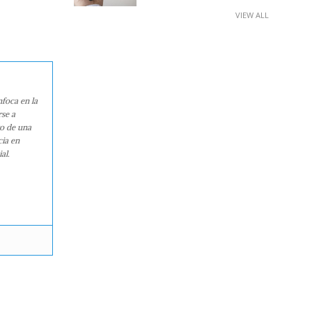
VIEW ALL
nfoca en la
rse a
ro de una
cia en
al.