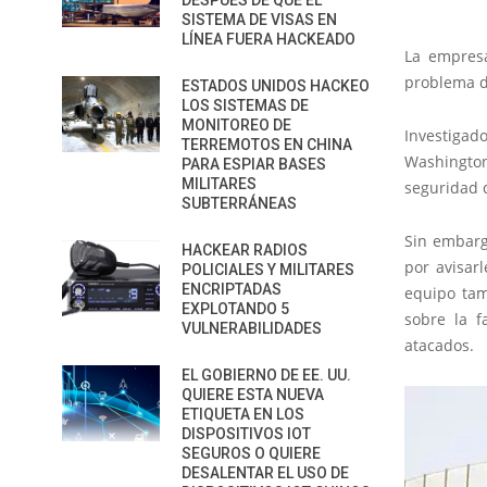
DESPUÉS DE QUE EL
SISTEMA DE VISAS EN
LÍNEA FUERA HACKEADO
La empresa
problema d
ESTADOS UNIDOS HACKEO
LOS SISTEMAS DE
MONITOREO DE
Investigad
TERREMOTOS EN CHINA
Washington
PARA ESPIAR BASES
MILITARES
seguridad
SUBTERRÁNEAS
Sin embargo
HACKEAR RADIOS
por avisar
POLICIALES Y MILITARES
ENCRIPTADAS
equipo tam
EXPLOTANDO 5
sobre la f
VULNERABILIDADES
atacados.
EL GOBIERNO DE EE. UU.
QUIERE ESTA NUEVA
ETIQUETA EN LOS
DISPOSITIVOS IOT
SEGUROS O QUIERE
DESALENTAR EL USO DE