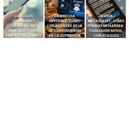
LA BRECHA
OLVIDA
CÓMO LOS HACKERS
INVISIBLE: CÓMO
METASPLOIT: CÓMO
INTERCEPTAN OTPS
LOS AGENTES DE IA
PREDATOR HACKEA
Y LLAMADAS
SE CONVIRTIERON
CUALQUIER MÓVIL
MÓVILES SIN
EN LA SUPERFICIE
CON ATAQUES
‘HACKEAR’ — EL
DE ATAQUE MÁS
PUBLICITARIOS
INCREÍBLE PODER DE
PELIGROSA DE
CERO-CLIC
LOS SIM BOXES”
2025–2026