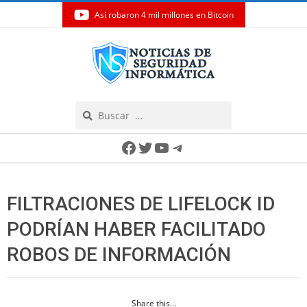
Así robaron 4 mil millones en Bitcoin
Skip
to
content
Search
Secondary
Facebook
Twitter
YouTube
Telegram
Navigation
Menu
FILTRACIONES DE LIFELOCK ID
PODRÍAN HABER FACILITADO
ROBOS DE INFORMACIÓN
Share this...