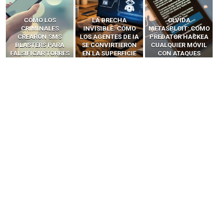
LA BRECHA
OLVIDA
CÓMO LOS HACKERS
INVISIBLE: CÓMO
METASPLOIT: CÓMO
INTERCEPTAN OTPS
LOS AGENTES DE IA
PREDATOR HACKEA
Y LLAMADAS
SE CONVIRTIERON
CUALQUIER MÓVIL
MÓVILES SIN
EN LA SUPERFICIE
CON ATAQUES
‘HACKEAR’ — EL
DE ATAQUE MÁS
PUBLICITARIOS
INCREÍBLE PODER DE
PELIGROSA DE
CERO-CLIC
LOS SIM BOXES”
2025–2026