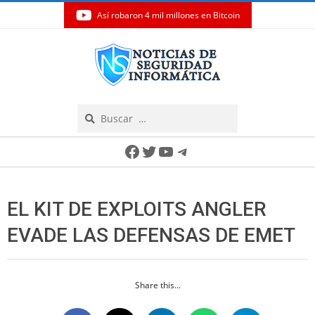
Así robaron 4 mil millones en Bitcoin
Skip
to
content
Search
Secondary
Facebook
Twitter
YouTube
Telegram
Navigation
Menu
EL KIT DE EXPLOITS ANGLER
EVADE LAS DEFENSAS DE EMET
Share this...