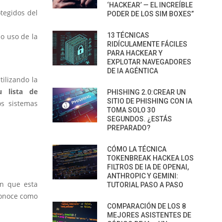
‘HACKEAR’ — EL INCREÍBLE
otegidos del
PODER DE LOS SIM BOXES”
13 TÉCNICAS
o uso de la
RIDÍCULAMENTE FÁCILES
PARA HACKEAR Y
EXPLOTAR NAVEGADORES
DE IA AGÉNTICA
tilizando la
 lista de
PHISHING 2.0:CREAR UN
SITIO DE PHISHING CON IA
os sistemas
TOMA SOLO 30
SEGUNDOS. ¿ESTÁS
PREPARADO?
CÓMO LA TÉCNICA
TOKENBREAK HACKEA LOS
FILTROS DE IA DE OPENAI,
ANTHROPIC Y GEMINI:
an que esta
TUTORIAL PASO A PASO
conoce como
COMPARACIÓN DE LOS 8
MEJORES ASISTENTES DE