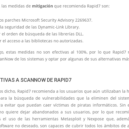
s, las medidas de
mitigación
que recomienda Rapid7 son:
los parches Microsoft Security Advisory 2269637.
la seguridad de las Dynamic-Link Library.
 el orden de búsqueda de las librerías DLL.
r el acceso a las bibliotecas no autorizadas.
o, estas medidas no son efectivas al 100%, por lo que Rapid7
canNow de los sistemas y optar por algunas de sus alternativas m
TIVAS A SCANNOW DE RAPID7
 dicho, Rapid7 recomienda a los usuarios que aún utilizaban la 
ra la búsqueda de vulnerabilidades que la eliminen del siste
ra evitar que puedan caer víctimas de piratas informáticos. Sin 
o quiere dejar abandonados a sus usuarios, por lo que reco
as el uso de las herramientas Metasploit y Nexpose que, adem
software no deseado, son capaces de cubrir todos los ámbitos de a