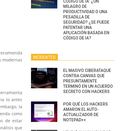
CÓDIGO DE IA: ¿UN
MILAGRO DE
PRODUCTIVIDAD O UNA
PESADILLA DE
SEGURIDAD? ¿SE PUEDE
PATENTAR UNA
APLICACIÓN BASADA EN
CÓDIGO DE IA?
 recomienda
INCIDENTES
ás modernas
EL MASIVO CIBERATAQUE
CONTRA CANVAS QUE
PRESUNTAMENTE
TERMINÓ EN UN ACUERDO
SECRETO CON HACKERS
herramienta
ma lo antes
POR QUÉ LOS HACKERS
embargo, la
AMARON EL AUTO-
mienda como
ACTUALIZADOR DE
NOTEPAD++
ás de estar
nálisis que