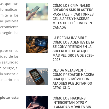
tas que nos
CÓMO LOS CRIMINALES
nformáticos.
CREARON SMS BLASTERS
PARA FALSIFICAR TORRES
mite a los
CELULARES Y HACKEAR
ar posibles
MILES DE TELÉFONOS EN
herramienta
CANADÁ
s según iba
LA BRECHA INVISIBLE:
CÓMO LOS AGENTES DE IA
SE CONVIRTIERON EN LA
grave en su
SUPERFICIE DE ATAQUE
MÁS PELIGROSA DE 2025–
idad de los
2026
a seguridad
 peligro, si
OLVIDA METASPLOIT:
 la ausencia
CÓMO PREDATOR HACKEA
CUALQUIER MÓVIL CON
usuario no
ATAQUES PUBLICITARIOS
CERO-CLIC
plotar esta
CÓMO LOS HACKERS
INTERCEPTAN OTPS Y
LLAMADAS MÓVILES SIN