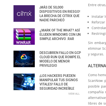
Entre otra
¡MÁS DE 50,000
DISPOSITIVOS EN RIESGO!
LA BRECHA DE CITRIX QUE
Instalar 
NADIE PARCHEÓ
Reforzar 
Controlar
¿MARK OF THE WHAT? ASÍ
Restringi
ELUDEN WINDOWS CON UN
SIMPLE ARCHIVO .RAR
Sin embarg
eliminar S
DESCUBREN FALLO EN GCP
y seguras.
CLOUD RUN QUE ROMPE EL
MODELO DE MENOR
ALTERNA
PRIVILEGIO
Como hemos
¡LOS HACKERS PUEDEN
MANIPULAR TUS SIGNOS
ScanNow pa
VITALES! FALLO DE
posible pa
SEGURIDAD INCREÍBLE
compañía n
VIEW ALL
alternativ
libres de 