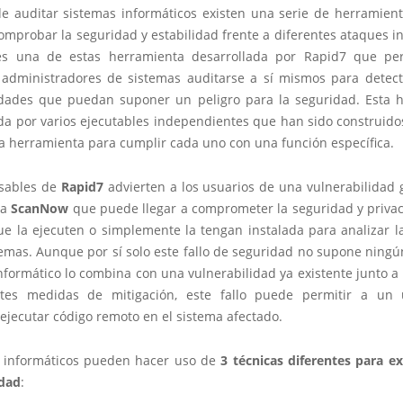
de auditar sistemas informáticos existen una serie de herramien
mprobar la seguridad y estabilidad frente a diferentes ataques i
s una de estas herramienta desarrollada por Rapid7 que per
 administradores de sistemas auditarse a sí mismos para detect
idades que puedan suponer un peligro para la seguridad. Esta 
da por varios ejecutables independientes que han sido construido
la herramienta para cumplir cada uno con una función específica.
sables de
Rapid7
advierten a los usuarios de una vulnerabilidad 
ta
ScanNow
que puede llegar a comprometer la seguridad y privac
ue la ejecuten o simplemente la tengan instalada para analizar l
emas. Aunque por sí solo este fallo de seguridad no supone ningún
nformático lo combina con una vulnerabilidad ya existente junto a
ntes medidas de mitigación, este fallo puede permitir a un 
ejecutar código remoto en el sistema afectado.
s informáticos pueden hacer uso de
3 técnicas diferentes para ex
idad
: