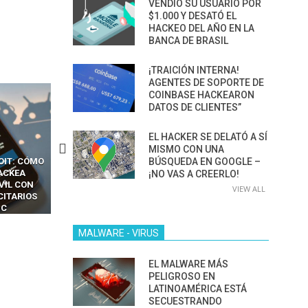
VENDIÓ SU USUARIO POR
$1.000 Y DESATÓ EL
HACKEO DEL AÑO EN LA
BANCA DE BRASIL
¡TRAICIÓN INTERNA!
AGENTES DE SOPORTE DE
COINBASE HACKEARON
DATOS DE CLIENTES”
EL HACKER SE DELATÓ A SÍ
MISMO CON UNA
CKERS
13 TÉCNICAS
BÚSQUEDA EN GOOGLE –
CÓMO LOS HACKERS
OTPS Y
RIDÍCULAMENTE FÁCILES
MANIPULAN GITHUB
¡NO VAS A CREERLO!
LES SIN
PARA HACKEAR Y EXPLOTAR
COPILOT DENTRO DE VS C
VIEW ALL
INCREÍBLE
NAVEGADORES DE IA
IM BOXES”
AGÉNTICA
MALWARE - VIRUS
EL MALWARE MÁS
PELIGROSO EN
LATINOAMÉRICA ESTÁ
SECUESTRANDO