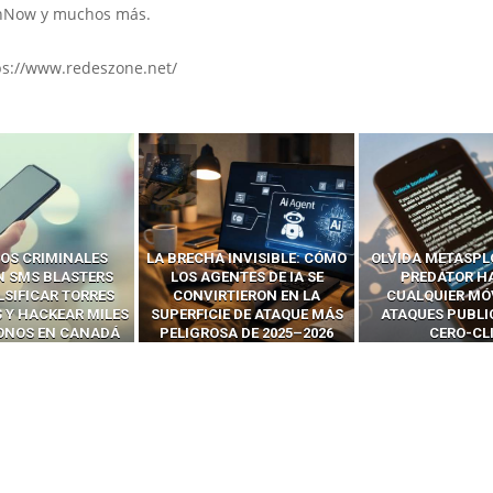
anNow y muchos más.
ps://www.redeszone.net/
 INVISIBLE: CÓMO
OLVIDA METASPLOIT: CÓMO
CÓMO LOS HA
ENTES DE IA SE
PREDATOR HACKEA
INTERCEPTAN 
RTIERON EN LA
CUALQUIER MÓVIL CON
LLAMADAS MÓVI
IE DE ATAQUE MÁS
ATAQUES PUBLICITARIOS
‘HACKEAR’ — EL 
SA DE 2025–2026
CERO-CLIC
PODER DE LOS S