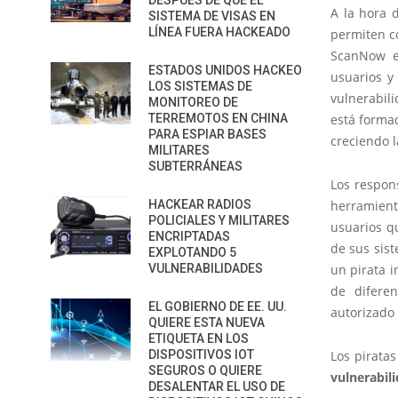
DESPUÉS DE QUE EL
A la hora 
SISTEMA DE VISAS EN
LÍNEA FUERA HACKEADO
permiten co
ScanNow e
ESTADOS UNIDOS HACKEO
usuarios y
LOS SISTEMAS DE
vulnerabil
MONITOREO DE
TERREMOTOS EN CHINA
está forma
PARA ESPIAR BASES
creciendo 
MILITARES
SUBTERRÁNEAS
Los respon
HACKEAR RADIOS
herramien
POLICIALES Y MILITARES
usuarios q
ENCRIPTADAS
de sus sist
EXPLOTANDO 5
VULNERABILIDADES
un pirata i
de difere
EL GOBIERNO DE EE. UU.
autorizado 
QUIERE ESTA NUEVA
ETIQUETA EN LOS
DISPOSITIVOS IOT
Los pirata
SEGUROS O QUIERE
vulnerabil
DESALENTAR EL USO DE