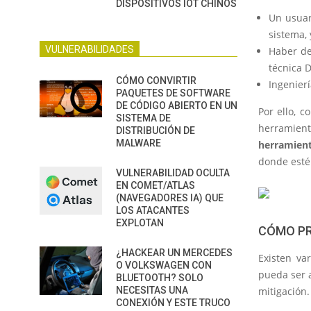
DISPOSITIVOS IOT CHINOS
Un usuar
sistema, 
VULNERABILIDADES
Haber de
técnica D
CÓMO CONVIRTIR
Ingenierí
PAQUETES DE SOFTWARE
DE CÓDIGO ABIERTO EN UN
Por ello, c
SISTEMA DE
herramie
DISTRIBUCIÓN DE
MALWARE
herramien
donde esté
VULNERABILIDAD OCULTA
EN COMET/ATLAS
(NAVEGADORES IA) QUE
LOS ATACANTES
EXPLOTAN
CÓMO PR
¿HACKEAR UN MERCEDES
Existen va
O VOLKSWAGEN CON
pueda ser 
BLUETOOTH? SOLO
NECESITAS UNA
mitigación.
CONEXIÓN Y ESTE TRUCO