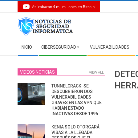
Así robaron 4 mil millones en Bitcoin
Skip
to
content
Secondary
INICIO
CIBERSEGURIDAD
VULNERABILIDADES
Navigation
Menu
DETE
VIDEOS NOTICIAS
VIEW ALL
HERR
TUNNELCRACK: SE
DESCUBRIERON DOS
VULNERABILIDADES
GRAVES EN LAS VPN QUE
HABÍAN ESTADO
INACTIVAS DESDE 1996
KENIA SOLO OTORGARÁ
VISAS A LA LLEGADA