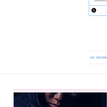
También p
2015-
ON:
DECEMBE
12-
23