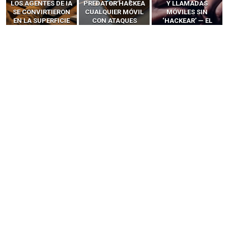
LOS AGENTES DE IA
PREDATOR HACKEA
Y LLAMADAS
SE CONVIRTIERON
CUALQUIER MÓVIL
MÓVILES SIN
EN LA SUPERFICIE
CON ATAQUES
‘HACKEAR’ — EL
DE ATAQUE MÁS
PUBLICITARIOS
INCREÍBLE PODER DE
PELIGROSA DE
CERO-CLIC
LOS SIM BOXES”
2025–2026