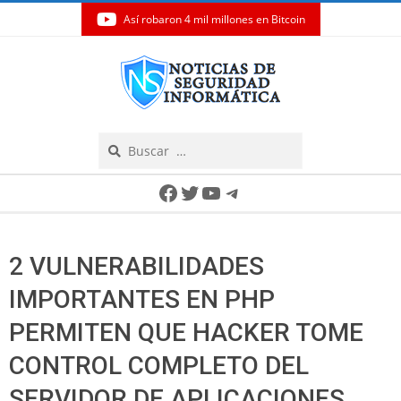
Así robaron 4 mil millones en Bitcoin
Skip
to
content
Search
Secondary
Facebook
Twitter
YouTube
Telegram
Navigation
Menu
2 VULNERABILIDADES
IMPORTANTES EN PHP
PERMITEN QUE HACKER TOME
CONTROL COMPLETO DEL
SERVIDOR DE APLICACIONES