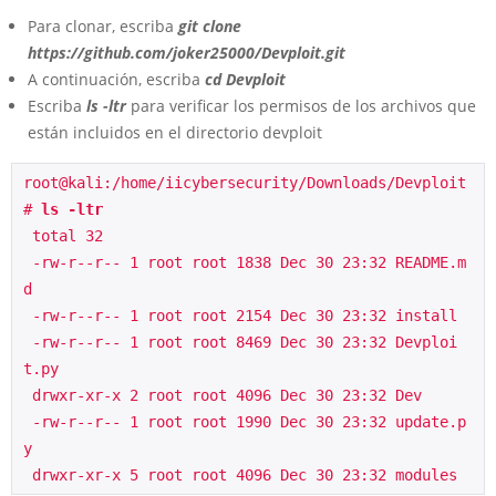
Para clonar, escriba
git clone
https://github.com/joker25000/Devploit.git
A continuación, escriba
cd Devploit
Escriba
ls -ltr
para verificar los permisos de los archivos que
están incluidos en el directorio devploit
root@kali:/home/iicybersecurity/Downloads/Devploit
# 
ls -ltr
 total 32
 -rw-r--r-- 1 root root 1838 Dec 30 23:32 README.m
d
 -rw-r--r-- 1 root root 2154 Dec 30 23:32 install
 -rw-r--r-- 1 root root 8469 Dec 30 23:32 Devploi
t.py
 drwxr-xr-x 2 root root 4096 Dec 30 23:32 Dev
 -rw-r--r-- 1 root root 1990 Dec 30 23:32 update.p
y
 drwxr-xr-x 5 root root 4096 Dec 30 23:32 modules