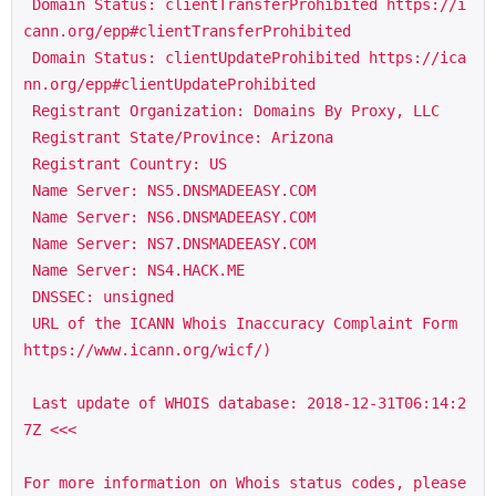
 Domain Status: clientTransferProhibited https://i
cann.org/epp#clientTransferProhibited
 Domain Status: clientUpdateProhibited https://ica
nn.org/epp#clientUpdateProhibited
 Registrant Organization: Domains By Proxy, LLC
 Registrant State/Province: Arizona
 Registrant Country: US
 Name Server: NS5.DNSMADEEASY.COM
 Name Server: NS6.DNSMADEEASY.COM
 Name Server: NS7.DNSMADEEASY.COM
 Name Server: NS4.HACK.ME
 DNSSEC: unsigned
 URL of the ICANN Whois Inaccuracy Complaint Form  
https://www.icann.org/wicf/)
 Last update of WHOIS database: 2018-12-31T06:14:2
7Z <<< 
For more information on Whois status codes, please 