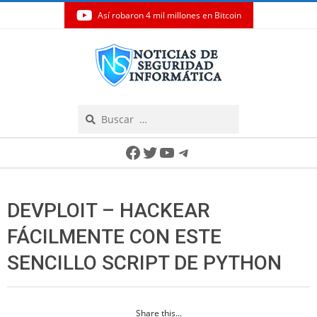
Así robaron 4 mil millones en Bitcoin
Skip
to
content
Search
Secondary
Facebook
Twitter
YouTube
Telegram
Navigation
Menu
DEVPLOIT – HACKEAR
FÁCILMENTE CON ESTE
SENCILLO SCRIPT DE PYTHON
Share this...