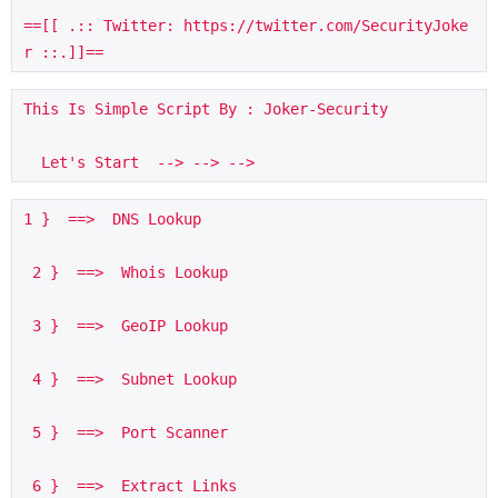
==[[ .:: Twitter: https://twitter.com/SecurityJoke
r ::.]]==
This Is Simple Script By : Joker-Security
  Let's Start  --> --> -->
1 }  ==>  DNS Lookup
 2 }  ==>  Whois Lookup
 3 }  ==>  GeoIP Lookup
 4 }  ==>  Subnet Lookup
 5 }  ==>  Port Scanner
 6 }  ==>  Extract Links