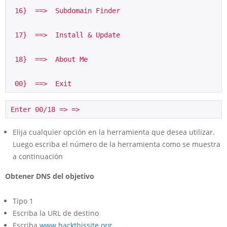
 16}  ==>  Subdomain Finder
 17}  ==>  Install & Update
 18}  ==>  About Me
 00}  ==>  Exit
Enter 00/18 => =>
Elija cualquier opción en la herramienta que desea utilizar.
Luego escriba el número de la herramienta como se muestra
a continuación
Obtener DNS del objetivo
Tipo 1
Escriba la URL de destino
Escriba
www.hackthissite.org