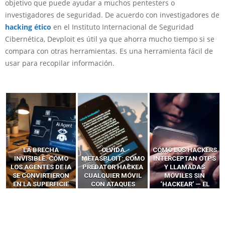
objetivo que puede ayudar a muchos pentesters o
investigadores de seguridad. De acuerdo con investigadores de
hacking ético
en el Instituto Internacional de Seguridad
Cibernética, Devploit es útil ya que ahorra mucho tiempo si se
compara con otras herramientas. Es una herramienta fácil de
usar para recopilar información.
LA BRECHA
OLVIDA
CÓMO LOS HACKERS
INVISIBLE: CÓMO
METASPLOIT: CÓMO
INTERCEPTAN OTPS
LOS AGENTES DE IA
PREDATOR HACKEA
Y LLAMADAS
SE CONVIRTIERON
CUALQUIER MÓVIL
MÓVILES SIN
EN LA SUPERFICIE
CON ATAQUES
‘HACKEAR’ — EL
DE ATAQUE MÁS
PUBLICITARIOS
INCREÍBLE PODER DE
PELIGROSA DE
CERO-CLIC
LOS SIM BOXES”
2025–2026