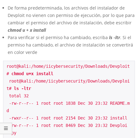
De forma predeterminada, los archivos del instalador de
Devploit no vienen con permiso de ejecución, por lo que para
cambiar el permiso del archivo de instalación, debe escribir
chmod u + x install
Para verificar si el permiso ha cambiado, escriba
ls -ltr
. Si el
permiso ha cambiado, el archivo de instalación se convertirá
en color verde
root@kali:/home/iicybersecurity/Downloads/Devploit
# 
chmod u+x install
 root@kali:/home/iicybersecurity/Downloads/Devploi
t# 
ls -ltr
total 32
 -rw-r--r-- 1 root root 1838 Dec 30 23:32 README.m
d
 -rwxr--r-- 1 root root 2154 Dec 30 23:32 install
 -rw-r--r-- 1 root root 8469 Dec 30 23:32 Devploi
t.py