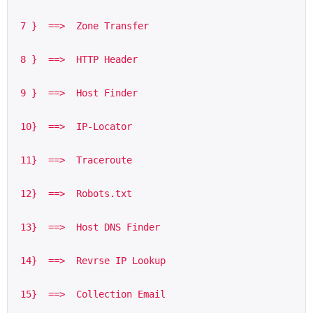
 7 }  ==>  Zone Transfer
 8 }  ==>  HTTP Header
 9 }  ==>  Host Finder
 10}  ==>  IP-Locator
 11}  ==>  Traceroute
 12}  ==>  Robots.txt
 13}  ==>  Host DNS Finder
 14}  ==>  Revrse IP Lookup
 15}  ==>  Collection Email