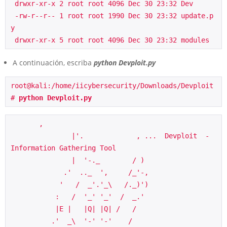
 drwxr-xr-x 2 root root 4096 Dec 30 23:32 Dev
 -rw-r--r-- 1 root root 1990 Dec 30 23:32 update.p
y
 drwxr-xr-x 5 root root 4096 Dec 30 23:32 modules
A continuación, escriba
python Devploit.py
root@kali:/home/iicybersecurity/Downloads/Devploit
# 
python Devploit.py
       ,

               |'.             , ...  Devploit  -  
Information Gathering Tool

               |  '-._        / )

             .'  .._  ',     /_'-,

            '   /  _'.'_\   /._)')

           :   /  '_' '_'  /  _.'

           |E |   |Q| |Q| /   /

          .'  _\  '-' '-'    /
