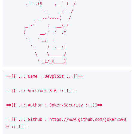
        .'--.(S     ,__` )  /

              '-.     _.'  /

            __.--'----(   /

        _.-'     :   __\ /

       (      __.' :'  :Y

        '.   '._,  :   

          '.     ) :.__:|

            \    \______/

             '._L/_H____]
==[[ .:: Name : Devploit ::.]]==
==[[ .:: Version: 3.6 ::.]]==
==[[ .:: Author : Joker-Security ::.]]==
==[[ .:: Github : https://www.github.com/joker2500
0 ::.]]==