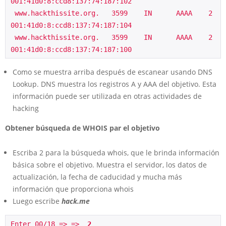
001:41d0:8:ccd8:137:74:187:102
 www.hackthissite.org.   3599    IN      AAAA    2
001:41d0:8:ccd8:137:74:187:104
 www.hackthissite.org.   3599    IN      AAAA    2
001:41d0:8:ccd8:137:74:187:100
Como se muestra arriba después de escanear usando DNS
Lookup. DNS muestra los registros A y AAA del objetivo. Esta
información puede ser utilizada en otras actividades de
hacking
Obtener búsqueda de WHOIS par el objetivo
Escriba 2 para la búsqueda whois, que le brinda información
básica sobre el objetivo. Muestra el servidor, los datos de
actualización, la fecha de caducidad y mucha más
información que proporciona whois
Luego escribe
hack.me
Enter 00/18 => =>  
2