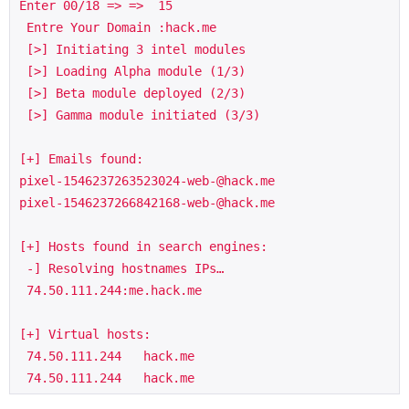
Enter 00/18 => =>  15
 Entre Your Domain :hack.me
 [>] Initiating 3 intel modules
 [>] Loading Alpha module (1/3)
 [>] Beta module deployed (2/3)
 [>] Gamma module initiated (3/3)
[+] Emails found: 
pixel-1546237263523024-web-@hack.me
pixel-1546237266842168-web-@hack.me 
[+] Hosts found in search engines: 
 -] Resolving hostnames IPs…
 74.50.111.244:me.hack.me 
[+] Virtual hosts: 
 74.50.111.244   hack.me
 74.50.111.244   hack.me 