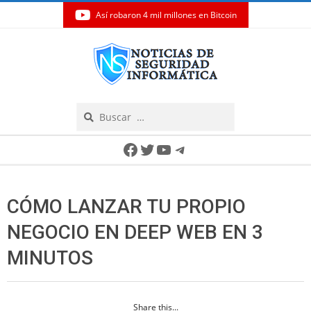
Así robaron 4 mil millones en Bitcoin
Skip
to
content
Search
Secondary
Facebook
Twitter
YouTube
Telegram
Navigation
Menu
CÓMO LANZAR TU PROPIO
NEGOCIO EN DEEP WEB EN 3
MINUTOS
Share this...