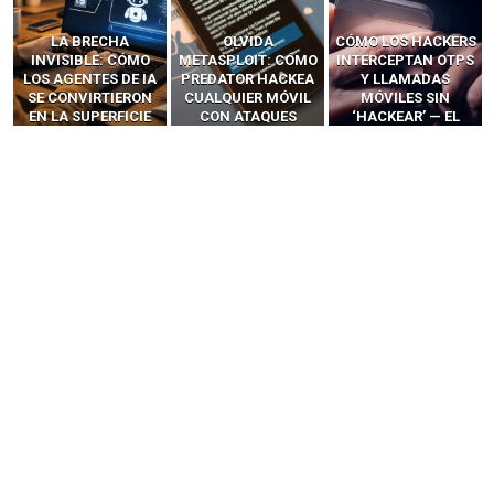
LA BRECHA
OLVIDA
CÓMO LOS HACKERS
INVISIBLE: CÓMO
METASPLOIT: CÓMO
INTERCEPTAN OTPS
LOS AGENTES DE IA
PREDATOR HACKEA
Y LLAMADAS
SE CONVIRTIERON
CUALQUIER MÓVIL
MÓVILES SIN
EN LA SUPERFICIE
CON ATAQUES
‘HACKEAR’ — EL
DE ATAQUE MÁS
PUBLICITARIOS
INCREÍBLE PODER DE
PELIGROSA DE
CERO-CLIC
LOS SIM BOXES”
2025–2026