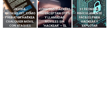
OLVIDA
CÓMO LOS HACKERS
13 TÉCNICAS
METASPLOIT: CÓMO
INTERCEPTAN OTPS
RIDÍCULAMENTE
PREDATOR HACKEA
Y LLAMADAS
FÁCILES PARA
CUALQUIER MÓVIL
MÓVILES SIN
HACKEAR Y
CON ATAQUES
‘HACKEAR’ — EL
EXPLOTAR
PUBLICITARIOS
INCREÍBLE PODER DE
NAVEGADORES DE IA
CERO-CLIC
LOS SIM BOXES”
AGÉNTICA