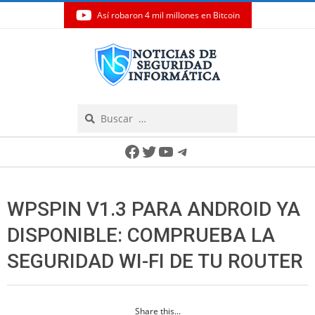
Así robaron 4 mil millones en Bitcoin
Skip
to
content
Search
Secondary
Facebook
Twitter
YouTube
Telegram
Navigation
Menu
WPSPIN V1.3 PARA ANDROID YA
DISPONIBLE: COMPRUEBA LA
SEGURIDAD WI-FI DE TU ROUTER
Share this...