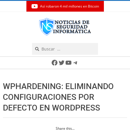
Así robaron 4 mil millones en Bitcoin
Skip
to
content
Search
Secondary
Facebook
Twitter
YouTube
Telegram
Navigation
Menu
WPHARDENING: ELIMINANDO
CONFIGURACIONES POR
DEFECTO EN WORDPRESS
Share this...