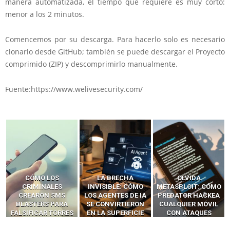
manera automatizada, el tiempo que requiere es muy corto:
menor a los 2 minutos.
Comencemos por su descarga. Para hacerlo solo es necesario
clonarlo desde GitHub; también se puede descargar el Proyecto
comprimido (ZIP) y descomprimirlo manualmente.
Fuente:https://www.welivesecurity.com/
LA BRECHA
OLVIDA
CÓMO LOS HACKERS
INVISIBLE: CÓMO
METASPLOIT: CÓMO
INTERCEPTAN OTPS
LOS AGENTES DE IA
PREDATOR HACKEA
Y LLAMADAS
SE CONVIRTIERON
CUALQUIER MÓVIL
MÓVILES SIN
EN LA SUPERFICIE
CON ATAQUES
‘HACKEAR’ — EL
DE ATAQUE MÁS
PUBLICITARIOS
INCREÍBLE PODER DE