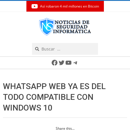
Así robaron 4 mil millones en Bitcoin
Skip
to
content
Search
Secondary
Facebook
Twitter
YouTube
Telegram
Navigation
Menu
WHATSAPP WEB YA ES DEL
TODO COMPATIBLE CON
WINDOWS 10
Share this...