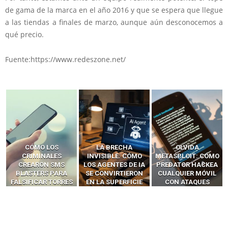
de gama de la marca en el año 2016 y que se espera que llegue
a las tiendas a finales de marzo, aunque aún desconocemos a
qué precio.
Fuente:https://www.redeszone.net/
LA BRECHA
OLVIDA
CÓMO LOS HACKERS
INVISIBLE: CÓMO
METASPLOIT: CÓMO
INTERCEPTAN OTPS
LOS AGENTES DE IA
PREDATOR HACKEA
Y LLAMADAS
SE CONVIRTIERON
CUALQUIER MÓVIL
MÓVILES SIN
EN LA SUPERFICIE
CON ATAQUES
‘HACKEAR’ — EL
DE ATAQUE MÁS
PUBLICITARIOS
INCREÍBLE PODER DE
PELIGROSA DE
CERO-CLIC
LOS SIM BOXES”
2025–2026