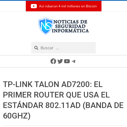
Así robaron 4 mil millones en Bitcoin
Skip
to
content
Search
Secondary
Facebook
Twitter
YouTube
Telegram
Navigation
Menu
TP-LINK TALON AD7200: EL
PRIMER ROUTER QUE USA EL
ESTÁNDAR 802.11AD (BANDA DE
60GHZ)