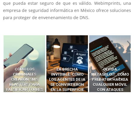
que pueda estar seguro de que es válido. Webimprints, una
empresa de seguridad informática en México ofrece soluciones
para proteger de envenenamiento de DNS.
LA BRECHA
OLVIDA
CÓMO LOS HACKERS
INVISIBLE: CÓMO
METASPLOIT: CÓMO
INTERCEPTAN OTPS
LOS AGENTES DE IA
PREDATOR HACKEA
Y LLAMADAS
SE CONVIRTIERON
CUALQUIER MÓVIL
MÓVILES SIN
EN LA SUPERFICIE
CON ATAQUES
‘HACKEAR’ — EL
DE ATAQUE MÁS
PUBLICITARIOS
INCREÍBLE PODER DE
PELIGROSA DE
CERO-CLIC
LOS SIM BOXES”
2025–2026